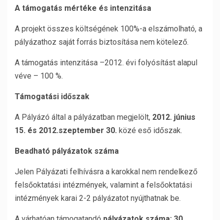
A támogatás mértéke és intenzitása
A projekt összes költségének 100%-a elszámolható, a
pályázathoz saját forrás biztosítása nem kötelező.
A támogatás intenzitása –2012. évi folyósítást alapul
véve – 100 %.
Támogatási id
ő
szak
A Pályázó által a pályázatban megjelölt,
2012. június
15. és 2012.szeptember 30.
közé eső időszak.
Beadható pályázatok száma
Jelen Pályázati felhívásra a karokkal nem rendelkező
felsőoktatási intézmények, valamint a felsőoktatási
intézmények karai 2-2 pályázatot nyújthatnak be.
A várhatóan támogatandó
pályázatok száma: 30