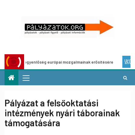
ti egyenlőség európai mozgalmainak erősítésére
Európai H
Pályázat a felsőoktatási
intézmények nyári táborainak
támogatására