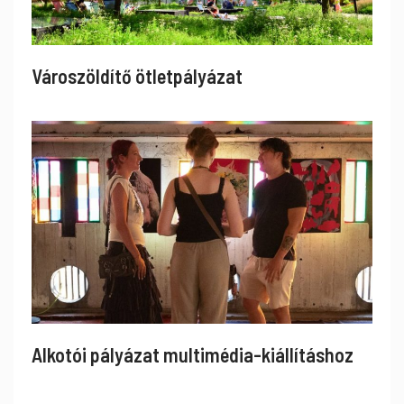
Városzöldítő ötletpályázat
Alkotói pályázat multimédia-kiállításhoz