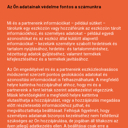
Pályázatírás vállalkozásoknak
Az Ön adatainak védelme fontos a számunkra
Mezőgazdasági pályázatírás
Pályázatírás magánszemélyeknek
Pályázatírás civil szervezeteknek
Mi és a partnereink információkat – például sütiket –
tárolunk egy eszközön vagy hozzáférünk az eszközön tárolt
Pályázatírás önkormányzatoknak
információkhoz, és személyes adatokat – például egyedi
Pályázatfigyelés
azonosítókat és az eszköz által küldött alapvető
információkat – kezelünk személyre szabott hirdetések és
Specifikus pályázatfigyelés vagy hírlevél
tartalom nyújtásához, hirdetés- és tartalomméréshez,
nézettségi adatok gyűjtéséhez, valamint termékek
kifejlesztéséhez és a termékek javításához.
PÁLYÁZATFIGYELŐ
Az Ön engedélyével mi és a partnereink eszközleolvasásos
módszerrel szerzett pontos geolokációs adatokat és
azonosítási információkat is felhasználhatunk. A megfelelő
helyre kattintva hozzájárulhat ahhoz, hogy mi és a
Pályázatok magánszemélyeknek
partnereink a fent leírtak szerint adatkezelést végezzünk.
Pályázatok civil szervezeteknek
Másik lehetőségként a megfelelő helyre kattintva
elutasíthatja a hozzájárulást, vagy a hozzájárulás megadása
Pályázatok vállalkozásoknak
előtt részletesebb információkhoz juthat, és
Önkormányzati pályázatok
megváltoztathatja beállításait. Felhívjuk figyelmét, hogy
személyes adatainak bizonyos kezeléséhez nem feltétlenül
Mezőgazdasági pályázatok
szükséges az Ön hozzájárulása, de jogában áll tiltakozni az
Falusi turizmus pályázatok
ilyen jellegű adatkezelés ellen. A beállításai csak erre a