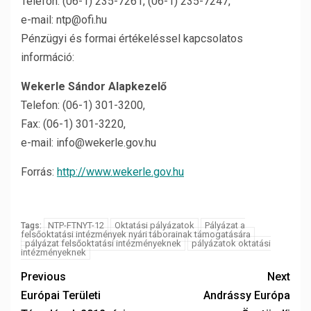
Telefon: (06-1) 235-7261, (06-1) 235-7247,
e-mail: ntp@ofi.hu
Pénzügyi és formai értékeléssel kapcsolatos
információ:
Wekerle Sándor Alapkezel
ő
Telefon: (06-1) 301-3200,
Fax: (06-1) 301-3220,
e-mail: info@wekerle.gov.hu
Forrás:
http://www.wekerle.gov.hu
NTP-FTNYT-12
Oktatási pályázatok
Pályázat a
Tags:
felsőoktatási intézmények nyári táborainak támogatására
pályázat felsőoktatási intézményeknek
pályázatok oktatási
intézményeknek
Previous
Next
Európai Területi
Andrássy Európa