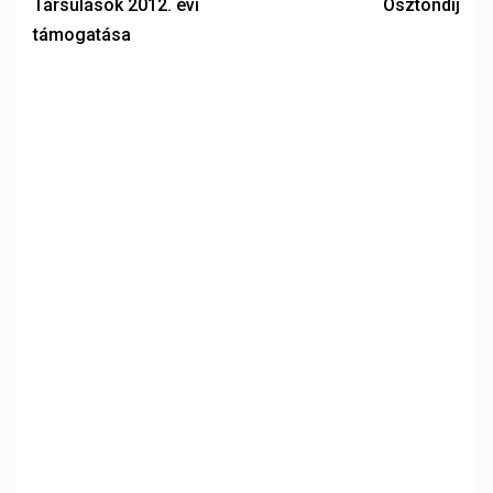
Társulások 2012. évi
Ösztöndíj
támogatása