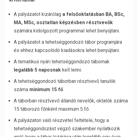
A pályázatot kizárólag
a fels
ő
oktatásban BA, BSc,
MA, MSc, osztatlan képzésben
résztvev
ő
k
számára kidolgozott programmal lehet benyújtani.
A pályázatot a tehetséggondozó tábor programjára
és ehhez kapcsolódó kiadásokra lehet benyújtani.
A tematikus nyári tehetséggondozó tábornak
legalább 5 naposnak
kell lenni.
A tehetséggondozó táborban résztvevő tanulók
száma
minimum 15 f
ő
.
A táborban résztvevő állandó nevelők, oktatók száma
15 táborozó főnként maximum 5 fő.
A pályázaton való részvétel feltétele, hogy a
tehetséggondozást végző szakember nyilatkozik
arról, hogy a tábor lezárása után legalább egy évig