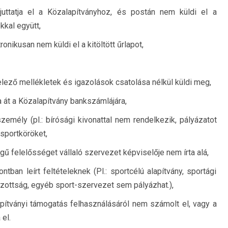
 juttatja el a Közalapítványhoz, és postán nem küldi el a
kkal együtt,
ronikusan nem küldi el a kitöltött űrlapot,
ötelező mellékletek és igazolások csatolása nélkül küldi meg,
ta át a Közalapítvány bankszámlájára,
zemély (pl.: bírósági kivonattal nem rendelkezik, pályázatot
 sportköröket,
gű felelősséget vállaló szervezet képviselője nem írta alá,
ban leírt feltételeknek (Pl.: sportcélú alapítvány, sportági
izottság, egyéb sport-szervezet sem pályázhat.),
apítványi támogatás felhasználásáról nem számolt el, vagy a
el.