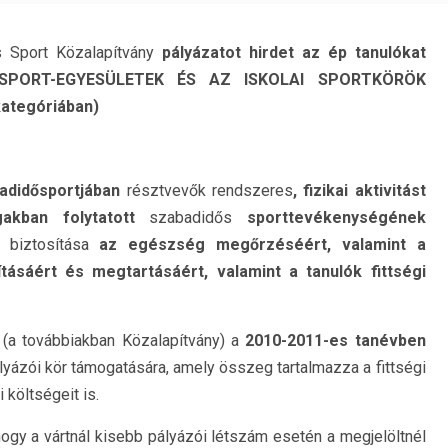
 Sport Közalapítvány
pályázatot hirdet az ép tanulókat
IÁKSPORT-EGYESÜLETEK ÉS AZ ISKOLAI SPORTKÖRÖK
kategóriában)
badidősportjában
résztvevők rendszeres
, fizikai aktivitást
gakban folytatott
szabadidős
sporttevékenységének
 biztosítása
az egészség megőrzéséért, valamint a
ásáért és megtartásáért, valamint a tanulók fittségi
 (a továbbiakban Közalapítvány) a
2010-2011-es tanévben
ályázói kör támogatására, amely összeg tartalmazza a fittségi
költségeit is.
 hogy a vártnál kisebb pályázói létszám esetén a megjelöltnél