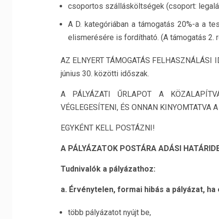
csoportos szállásköltségek (csoport: legalá
A D. kategóriában a támogatás 20%-a a te
elismerésére is fordítható. (A támogatás 2. r
AZ ELNYERT TÁMOGATÁS FELHASZNÁLÁSI IDŐSZ
június 30. közötti időszak.
A PÁLYÁZATI ŰRLAPOT A KÖZALAPÍTV
VÉGLEGESÍTENI, ÉS ONNAN KINYOMTATVA A
EGYKÉNT KELL POSTÁZNI!
A PÁLYÁZATOK POSTÁRA ADÁSI HATÁRIDE
Tudnivalók a pályázathoz:
a. Érvénytelen, formai hibás a pályázat, ha
több pályázatot nyújt be,