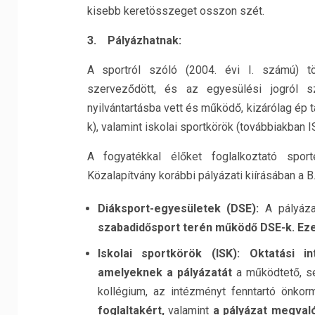
kisebb keretösszeget osszon szét.
3. Pályázhatnak:
A sportról szóló (2004. évi I. számú) tö
szerveződött, és az egyesülési jogról sz
nyilvántartásba vett és működő, kizárólag ép
k), valamint iskolai sportkörök (továbbiakban I
A fogyatékkal élőket foglalkoztató spor
Közalapítvány korábbi pályázati kiírásában a B.
Diáksport-egyesületek (DSE):
A pályáza
szabadidősport terén működő DSE-k. Eze
Iskolai sportkörök (ISK): Oktatási 
amelyeknek a pályázatát
a működtető, se
kollégium, az intézményt fenntartó önkorm
foglaltakért,
valamint
a pályázat megvalós