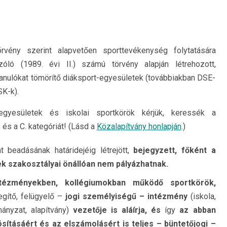
rvény szerint alapvetően sporttevékenység folytatására
óló (1989. évi II.) számú törvény alapján létrehozott,
 tanulókat tömörítő diáksport-egyesületek (továbbiakban DSE-
SK-k).
tegyesületek és iskolai sportkörök kérjük, keressék a
 és a C. kategóriát! (Lásd a
Közalapítvány honlapján
.)
t beadásának határidejéig létrejött,
bejegyzett, főként a
k szakosztályai önállóan nem pályázhatnak.
intézményekben, kollégiumokban működő sportkörök,
gítő, felügyelő –
jogi személyiségű – intézmény
(iskola,
ányzat, alapítvány)
vezetője is aláírja, és
így
az abban
ításáért és az elszámolásért is teljes – büntetőjogi –