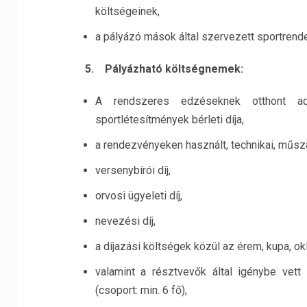
költségeinek,
a pályázó mások által szervezett sportrend
5. Pályázható költségnemek:
A rendszeres edzéseknek otthont adó
sportlétesítmények bérleti díja,
a rendezvényeken használt, technikai, műsza
versenybírói díj,
orvosi ügyeleti díj,
nevezési díj,
a díjazási költségek közül az érem, kupa, ok
valamint a résztvevők által igénybe vet
(csoport: min. 6 fő),