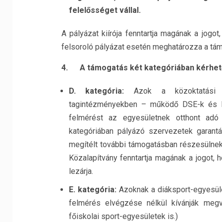
felelősséget vállal.
A pályázat kiírója fenntartja magának a jogot
felsoroló pályázat esetén meghatározza a támog
4. A támogatás két kategóriában kérhet
D. kategória:
Azok a közoktatási i
tagintézményekben – működő DSE-k és ISK
felmérést az egyesületnek otthont adó
kategóriában pályázó szervezetek garantá
megítélt további támogatásban részesülnek.
Közalapítvány fenntartja magának a jogot, 
lezárja.
E. kategória:
Azoknak a diáksport-egyesület
felmérés elvégzése nélkül kívánják megv
főiskolai sport-egyesületek is.)