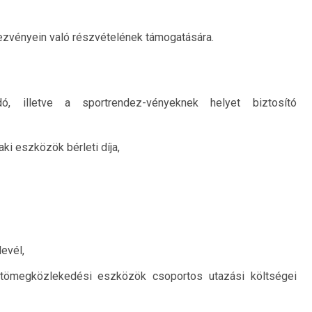
ezvényein való részvételének támogatására.
, illetve a sportrendez-vényeknek helyet biztosító
ki eszközök bérleti díja,
levél,
t tömegközlekedési eszközök csoportos utazási költségei