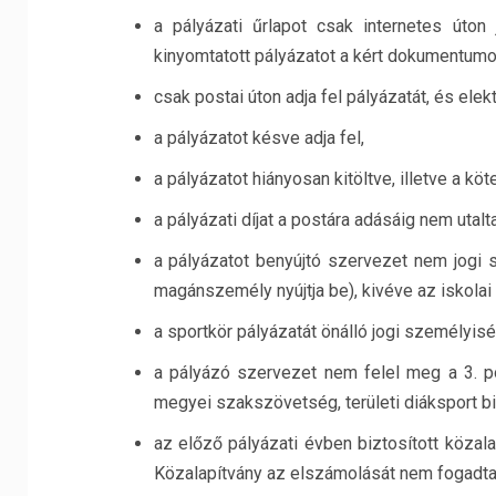
a pályázati űrlapot csak internetes úton
kinyomtatott pályázatot a kért dokumentumo
csak postai úton adja fel pályázatát, és elekt
a pályázatot késve adja fel,
a pályázatot hiányosan kitöltve, illetve a k
a pályázati díjat a postára adásáig nem utal
a pályázatot benyújtó szervezet nem jogi s
magánszemély nyújtja be), kivéve az iskolai
a sportkör pályázatát önálló jogi személyisé
a pályázó szervezet nem felel meg a 3. pont
megyei szakszövetség, területi diáksport b
az előző pályázati évben biztosított közal
Közalapítvány az elszámolását nem fogadta 