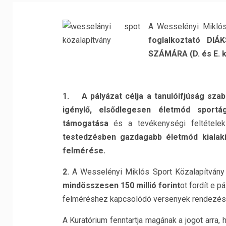
A Wesselényi Miklós
foglalkoztató D
SZÁMÁRA (D. és E. 
1. A pályázat célja a tanulóifjúság sza
igénylő, elsődlegesen életmód sportá
támogatása
és a tevékenységi feltételek
testedzésben gazdagabb életmód kialakít
felmérése.
2.
A Wesselényi Miklós Sport Közalapítvány
mindösszesen 150 millió forint
ot fordít e p
felméréshez kapcsolódó versenyek rendezési 
A Kuratórium fenntartja magának a jogot arra,