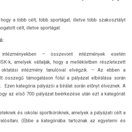
, hogy a több célt, több sportágat, illetve több szakosztályt
atott célt, illetve sportágat.
ő:
ntézményekben – összevont intézmények esetén
-k, amelyek vállalják, hogy a mellékletben részletezett
 oktatási intézmény tanulóival elvégzik. – Az ebben a
lt összegű támogatáson fölül a pályázat elbírálása során
 Ezen kategória pályázói a bírálat során előnyt élveznek. A
hogy az első 700 pályázat beérkezése után ezt a kategóriát
eknek és iskolai sportköröknek, amelyek a pályázati célt a
alósítani. (Ebbe a kategóriába tartoznak az egyetemi és