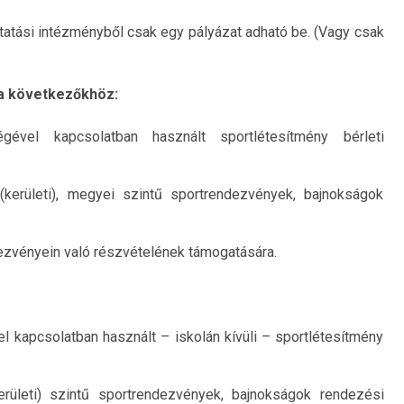
ktatási intézményből csak egy pályázat adható be. (Vagy csak
a következőkhöz:
ével kapcsolatban használt sportlétesítmény bérleti
 (kerületi), megyei szintű sportrendezvények, bajnokságok
ezvényein való részvételének támogatására.
 kapcsolatban használt – iskolán kívüli – sportlétesítmény
kerületi) szintű sportrendezvények, bajnokságok rendezési