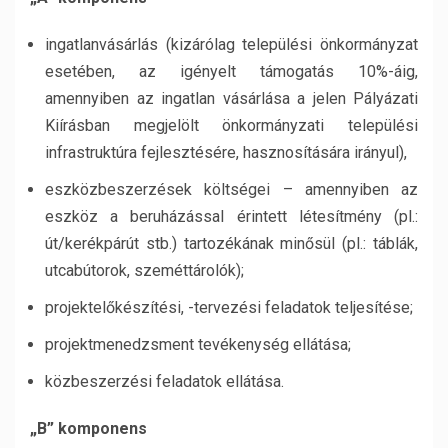
ingatlanvásárlás (kizárólag települési önkormányzat
esetében, az igényelt támogatás 10%-áig,
amennyiben az ingatlan vásárlása a jelen Pályázati
Kiírásban megjelölt önkormányzati települési
infrastruktúra fejlesztésére, hasznosítására irányul),
eszközbeszerzések költségei – amennyiben az
eszköz a beruházással érintett létesítmény (pl.:
út/kerékpárút stb.) tartozékának minősül (pl.: táblák,
utcabútorok, szeméttárolók);
projektelőkészítési, -tervezési feladatok teljesítése;
projektmenedzsment tevékenység ellátása;
közbeszerzési feladatok ellátása.
„B” komponens