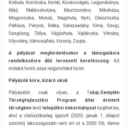
Kishuta, Komlóska, Korlát, Kovácsvágás, Legyesbénye,
Mád, Makkoshotyka, Mezőzombor, Mikóháza,
Mogyoróska, Monok, Nagyhuta, Nyíri, Olaszliszka,
Pálháza, Pányok, Rátka, Sárazsadány, Sima, Szegi,
Szegilong, Tállya, Vágáshuta, Vajdácska, Vilmány,
Vilyvitány, Vámosújfalu, Vizsoly, Zsujta.
A pályázat meghirdetésekor a támogatásra
rendelkezésre álló tervezett keretösszeg:
4,0
milliárd forint, azaz négymilliárd forint.
Pályázók köre, kizáró okok
Pályázatot csak olyan, a T
okaj-Zemplén
Térségfejlesztési Program által érintett
térségben
levő
települési önkormányzat
nyújthat be,
ahol a statisztikailag igazolt (2020. január 1. állapot
szerinti) lakosságszám nem éri el a 3000 főt, illetve