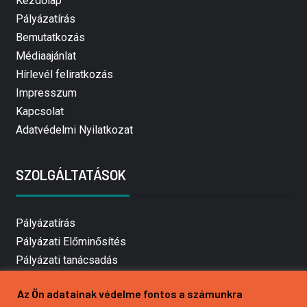
Kezdőlap
Pályázatírás
Bemutatkozás
Médiaajánlat
Hírlevél feliratkozás
Impresszum
Kapcsolat
Adatvédelmi Nyilatkozat
SZOLGÁLTATÁSOK
Pályázatírás
Pályázati Előminősítés
Pályázati tanácsadás
Pályázatírás vállalkozásoknak
Az Ön adatainak védelme fontos a számunkra
Mezőgazdasági pályázatírás