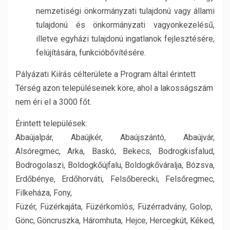
nemzetiségi önkormányzati tulajdonú vagy állami
tulajdonú és önkormányzati vagyonkezelésű,
illetve egyházi tulajdonú ingatlanok fejlesztésére,
felújítására, funkcióbővítésére.
Pályázati Kiírás célterülete a Program által érintett
Térség azon településeinek köre, ahol a lakosságszám
nem éri el a 3000 főt.
Érintett települések:
Abaújalpár, Abaújkér, Abaújszántó, Abaújvár,
Alsóregmec, Arka, Baskó, Bekecs, Bodrogkisfalud,
Bodrogolaszi, Boldogkőújfalu, Boldogkőváralja, Bózsva,
Erdőbénye, Erdőhorváti, Felsőberecki, Felsőregmec,
Filkeháza, Fony,
Füzér, Füzérkajáta, Füzérkomlós, Füzérradvány, Golop,
Gönc, Göncruszka, Háromhuta, Hejce, Hercegkút, Kéked,