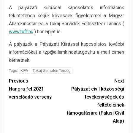
A pályázati kiírással kapcsolatos információk
tekintetében kérjük kövessék figyelemmel a Magyar
Államkincstár és a Tokaj Borvidék Fejlesztési Tanács (
www.tbft.hu
) honlapját is.
A pályázók a Pályázati Kiírással kapcsolatos további
információkat a tzp@allamkincstar.gov.hu e-mail címen
kérhetnek.
KIFA
Tokaj-Zemplén Térség
Tags:
Previous
Next
Hangra fel 2021
Pályázat civil közösségi
verselőadó verseny
tevékenységek és
feltételeinek
támogatására (Falusi Civil
Alap)