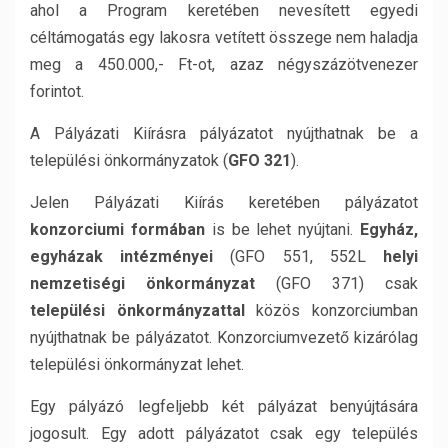
ahol a Program keretében nevesített egyedi
céltámogatás egy lakosra vetített összege nem haladja
meg a 450.000,- Ft-ot, azaz négyszázötvenezer
forintot.
A Pályázati Kiírásra pályázatot nyújthatnak be a
települési önkormányzatok (
GFO 321
).
Jelen Pályázati Kiírás keretében pályázatot
konzorciumi formában
is be lehet nyújtani.
Egyház,
egyházak intézményei
(GFO 551, 552L
helyi
nemzetiségi önkormányzat
(GFO 371) csak
települési önkormányzattal
közös konzorciumban
nyújthatnak be pályázatot. Konzorciumvezető kizárólag
települési önkormányzat lehet.
Egy pályázó legfeljebb két pályázat benyújtására
jogosult. Egy adott pályázatot csak egy település