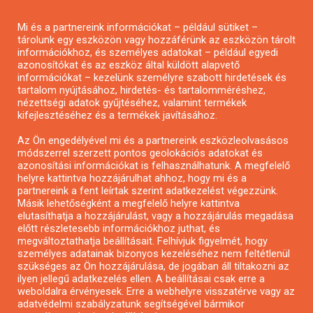
Pályázatírás magánszemélyeknek
Pályázatírás civil szervezeteknek
Mi és a partnereink információkat – például sütiket –
tárolunk egy eszközön vagy hozzáférünk az eszközön tárolt
Pályázatírás önkormányzatoknak
információkhoz, és személyes adatokat – például egyedi
Pályázatfigyelés
azonosítókat és az eszköz által küldött alapvető
információkat – kezelünk személyre szabott hirdetések és
Specifikus pályázatfigyelés vagy hírlevél
tartalom nyújtásához, hirdetés- és tartalomméréshez,
nézettségi adatok gyűjtéséhez, valamint termékek
kifejlesztéséhez és a termékek javításához.
PÁLYÁZATFIGYELŐ
Az Ön engedélyével mi és a partnereink eszközleolvasásos
módszerrel szerzett pontos geolokációs adatokat és
azonosítási információkat is felhasználhatunk. A megfelelő
helyre kattintva hozzájárulhat ahhoz, hogy mi és a
Pályázatok magánszemélyeknek
partnereink a fent leírtak szerint adatkezelést végezzünk.
Pályázatok civil szervezeteknek
Másik lehetőségként a megfelelő helyre kattintva
elutasíthatja a hozzájárulást, vagy a hozzájárulás megadása
Pályázatok vállalkozásoknak
előtt részletesebb információkhoz juthat, és
Önkormányzati pályázatok
megváltoztathatja beállításait. Felhívjuk figyelmét, hogy
személyes adatainak bizonyos kezeléséhez nem feltétlenül
Mezőgazdasági pályázatok
szükséges az Ön hozzájárulása, de jogában áll tiltakozni az
Falusi turizmus pályázatok
ilyen jellegű adatkezelés ellen. A beállításai csak erre a
weboldalra érvényesek. Erre a webhelyre visszatérve vagy az
Napelem pályázatok
adatvédelmi szabályzatunk segítségével bármikor
GINOP pályázatok