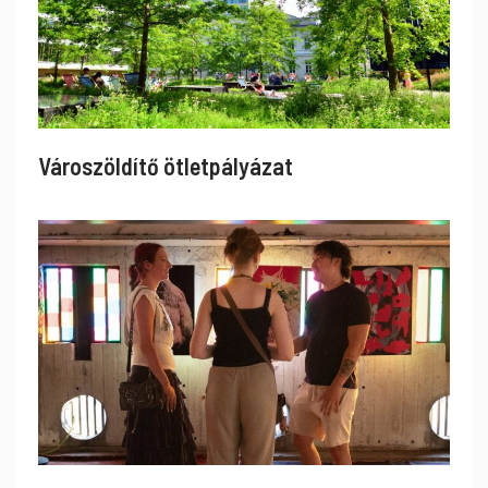
Városzöldítő ötletpályázat