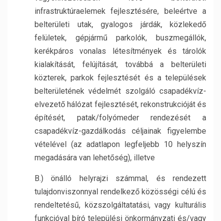
infrastruktúraelemek fejlesztésére, beleértve a
belterületi utak, gyalogos járdák, közlekedő
felületek, gépjármű parkolók, buszmegállók,
kerékpáros vonalas létesítmények és tárolók
kialakítását, felújítását, továbbá a belterületi
közterek, parkok fejlesztését és a települések
belterületének védelmét szolgáló csapadékvíz-
elvezető hálózat fejlesztését, rekonstrukcióját és
építését, patak/folyómeder rendezését a
csapadékvíz-gazdálkodás céljainak figyelembe
vételével (az adatlapon legfeljebb 10 helyszín
megadására van lehetőség), illetve
B.) önálló helyrajzi számmal, és rendezett
tulajdonviszonnyal rendelkező közösségi célú és
rendeltetésű, közszolgáltatatási, vagy kulturális
funkcióval bíró települési önkormányzati és/vagy