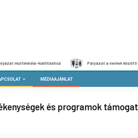
ltimédia-kiállításhoz
Pályázat a nemek közötti egyenlősé
APCSOLAT
MÉDIAAJÁNLAT
vékenységek és programok támoga