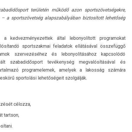
zabadidősport területén működő azon sportszövetségekre,
 – a sportszövetség alapszabályában biztosított lehetőség
a kedvezményezettek által lebonyolított programokat
lósítandó sportszakmai feladatok ellátásával összefüggő
amok szervezéséhez és lebonyolításához kapcsolódó
ált szabadidősport tevékenység megvalósításával és
 tartalmazó programelemek, amelyek a lakosság számára
skörű sportolási lehetőségeit szolgálják.
zését célozza,
 tartson,
sítani.