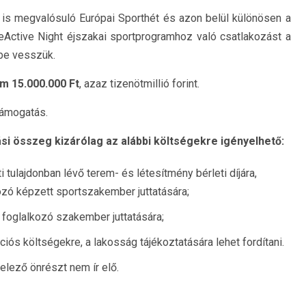
is megvalósuló Európai Sporthét és azon belül különösen a
ctive Night éjszakai sportprogramhoz való csatlakozást a
be vesszük.
 15.000.000 Ft
, azaz tizenötmillió forint.
támogatás.
i összeg kizárólag az alábbi költségekre igényelhető:
 tulajdonban lévő terem- és létesítmény bérleti díjára,
ozó képzett sportszakember juttatására;
foglalkozó szakember juttatására;
iós költségekre, a lakosság tájékoztatására lehet fordítani.
lező önrészt nem ír elő.