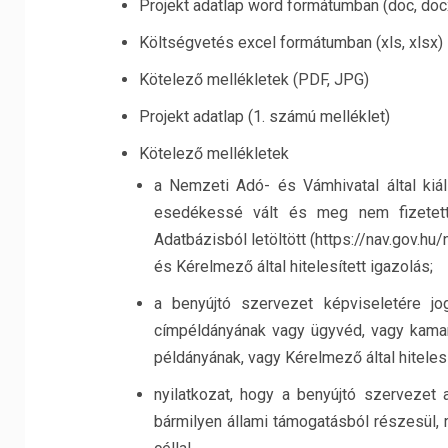
Projekt adatlap word formátumban (doc, doc
Költségvetés excel formátumban (xls, xlsx)
Kötelező mellékletek (PDF, JPG)
Projekt adatlap (1. számú melléklet)
Kötelező mellékletek
a Nemzeti Adó- és Vámhivatal által kiáll
esedékessé vált és meg nem fizetett
Adatbázisból letöltött (https://nav.gov.
és Kérelmező által hitelesített igazolás;
a benyújtó szervezet képviseletére jog
címpéldányának vagy ügyvéd, vagy kamarai
példányának, vagy Kérelmező által hiteles
nyilatkozat, hogy a benyújtó szervezet
bármilyen állami támogatásból részesül, 