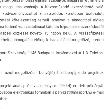
ett beszámolási eljárási szabályok alapján jár el, amely a
is maga után vonhatja. A Közreműködő szerződéstől való
t kedvezményezettet a szerződés keretében biztosított
etési kötelezettség terheli, amelyet a támogatási előleg
 történő visszautalással köteles teljesíteni a szerződéstől
rásbeli közlését követő 15 napon belül. A visszafizetési
rheli a támogatási előleg felhasználását megelőző, eredeti
rt Szövetség 1146 Budapest, Istvánmezei út 1-3. Telefon:
u
i fázist megelőzően: benyújtó) által benyújtandó projektek
projekt adatlap és valamennyi melléklet) eredeti példányát
, továbbá elektronikus formában a palyazat@masport.hu e-mail
kban: