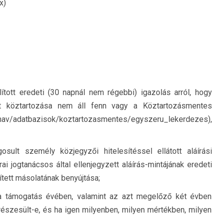
x)
ított eredeti (30 napnál nem régebbi) igazolás arról, hogy
 köztartozása nem áll fenn vagy a Köztartozásmentes
hu/nav/adatbazisok/koztartozasmentes/egyszeru_lekerdezes),
osult személy közjegyzői hitelesítéssel ellátott aláírási
 jogtanácsos által ellenjegyzett aláírás-mintájának eredeti
ített másolatának benyújtása;
 a támogatás évében, valamint az azt megelőző két évben
részesült-e, és ha igen milyenben, milyen mértékben, milyen