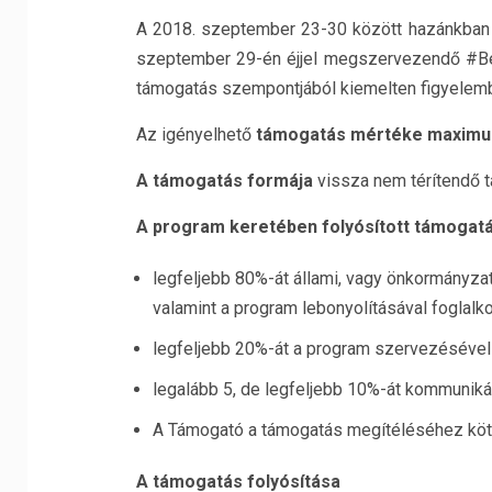
A 2018. szeptember 23-30 között hazánkban 
szeptember 29-én éjjel megszervezendő #BeA
támogatás szempontjából kiemelten figyelem
Az igényelhető
támogatás mértéke maximum
A támogatás formája
vissza nem térítendő 
A program keretében folyósított támogatás
legfeljebb 80%-át állami, vagy önkormányzati
valamint a program lebonyolításával foglalk
legfeljebb 20%-át a program szervezésével 
legalább 5, de legfeljebb 10%-át kommunikác
A Támogató a támogatás megítéléséhez köte
A támogatás folyósítása