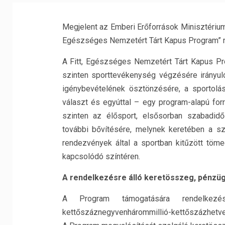
Megjelent az Emberi Erőforrások Minisztériuma
Egészséges Nemzetért Tárt Kapus Program” 
A Fitt, Egészséges Nemzetért Tárt Kapus P
szinten sporttevékenység végzésére irányuló
igénybevételének ösztönzésére, a sportolá
választ és egyúttal – egy program-alapú for
szinten az élősport, elsősorban szabadidő
további bővítésére, melynek keretében a s
rendezvények által a sportban kitűzött töm
kapcsolódó színtéren.
A rendelkezésre álló keretösszeg, pénzüg
A Program támogatására rendelkezés
kettőszáznegyvenhárommillió-kettőszázhetven