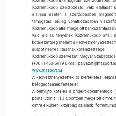
Közreműködő a támogatási szerződésben rögzít
Közreműködő szerződéstől való elállását 
elállása esetén a szerződésben megjelöl
támogatási előleg vonatkozásában visszafiz
Közreműködő által megjelölt bankszámlaszámra
való elállás tényének Közreműködő általi í
kötelezettség mellett a kedvezményezettet te
állapot helyreállításának kötelezettsége.
Közreműködő szervezet: Magyar Szabadidőspo
(+36 1) 460-6919 E-mail: palyazat@masport.h
www.masport.hu
A kedvezményezettek (a kiértékelési eljárás
befogadásának feltételei:
A benyújtó köteles a projekt-dokumentáció (
postai úton a 11.3 alpontban megjelölt címre
címre elküldeni kizárólag az alábbi formátumo