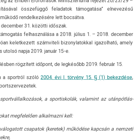
eg az Emberi Erőforrások Minisztériuma fejezet 20/23/29 –
sításával összefüggő feladatok támogatása” elnevezésű
reműködő rendelkezésére lett bocsátva.
. december 31. közötti időszak.
támogatás felhasználása a 2018. július 1. – 2018. december
an keletkezett számviteli bizonylatokkal igazolható, amely
 utolsó napja 2019. január 15-e.
sben rögzített időpont, de legkésőbb 2019. február 15.
 a sportról szóló
2004. évi I. törvény 15. § (1) bekezdése
,
sportszervezetek.
sportvállalkozások, a sportiskolák, valamint az utánpótlás-
okat megfelelően alkalmazni kell:
ve válogatott csapatok (keretek) működése kapcsán a nemzeti
ekre,