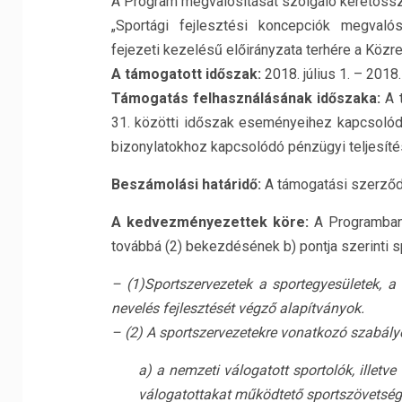
A Program megvalósítását szolgáló keretössz
„Sportági fejlesztési koncepciók megvaló
fejezeti kezelésű előirányzata terhére a Köz
A támogatott időszak:
2018. július 1. – 2018
Támogatás felhasználásának időszaka:
A 
31. közötti időszak eseményeihez kapcsolódó
bizonylatokhoz kapcsolódó pénzügyi teljesítés
Beszámolási határidő:
A támogatási szerződé
A kedvezményezettek köre:
A Programban
továbbá (2) bekezdésének b) pontja szerinti 
– (1)Sportszervezetek a sportegyesületek, a 
nevelés fejlesztését végző alapítványok.
– (2) A sportszervezetekre vonatkozó szabály
a) a nemzeti válogatott sportolók, illet
válogatottakat működtető sportszövetség