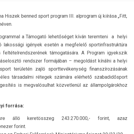
 Hiszek benned sport program III. alprogram új kiírása „Fitt,
néven.
rogrammal a Támogató lehetőséget kíván teremteni a helyi
 lakossági igények esetén a megfelelő sportinfrastruktúra
s feltételrendszerének támogatására. A Program igyekszik
ráselosztó rendszer formájában – megoldást kínálni a helyi
sport területén zajló sporttevékenység finanszírozásának
zéles társadalmi rétegek számára elérhető szabadidősport
egesítés is megvalósulhat közvetlenül az állampolgárokhoz
yi forrása:
re álló keretösszeg 243.270.000,- forint, azaz
ezer forint.