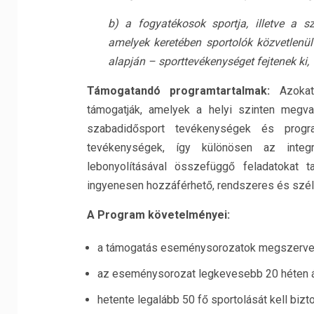
b) a fogyatékosok sportja, illetve a s
amelyek keretében sportolók közvetlenül
alapján – sporttevékenységet fejtenek ki,
Támogatandó programtartalmak:
Azokat 
támogatják, amelyek a helyi szinten megva
szabadidősport tevékenységek és progr
tevékenységek, így különösen az integr
lebonyolításával összefüggő feladatokat
ingyenesen hozzáférhető, rendszeres és széle
A Program követelményei:
a támogatás eseménysorozatok megszerve
az eseménysorozat legkevesebb 20 héten át
hetente legalább 50 fő sportolását kell bizto