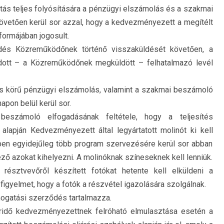
s teljes folyósítására a pénzügyi elszámolás és a szakmai
vetően kerül sor azzal, hogy a kedvezményezett a megítélt
ormájában jogosult.
ődés Közreműködőnek történő visszaküldését követően, a
dott – a Közreműködőnek megküldött – felhatalmazó levél
es körű pénzügyi elszámolás, valamint a szakmai beszámoló
pon belül kerül sor.
számoló elfogadásának feltétele, hogy a teljesítés
alapján Kedvezményezett által legyártatott molinót ki kell
ben egyidejűleg több program szervezésére kerül sor abban
ő azokat kihelyezni. A molinóknak színeseknek kell lenniük.
résztvevőről készített fotókat hetente kell elküldeni a
figyelmet, hogy a fotók a részvétel igazolására szolgálnak.
mogatási szerződés tartalmazza.
áridő kedvezményezettnek felróható elmulasztása esetén a