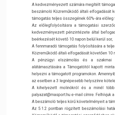
A kedvezményezett számára megítélt támogatá
beszámoló Közreműködő általi elfogadását kö
támogatás teljes összegének 60%-ára előleg f
Az előlegfolyósításra a támogatási szerz
kedvezményezett pénzintézete által befoga
beérkezését követő 10 napon belül kerül sor,
A fennmaradó támogatás folyósítására a telj
Közreműködő általi elfogadását követően 10 na
A pénzügyi elszámolás és a szakmai be
alátámasztására a Támogatótól kapott minta 
helyezni a támogatott programokon. Amennyi
az esetben a 3 legnépesebb helyszínre kötelez
A kihelyezett molinókról és a minél több 
palyazat@masport.hu e-mail címre. Felhívjuk a 
A beszámoló teljes körű követelményeit a tá
Az 5.1.2 pontban rögzített beszámolási hat