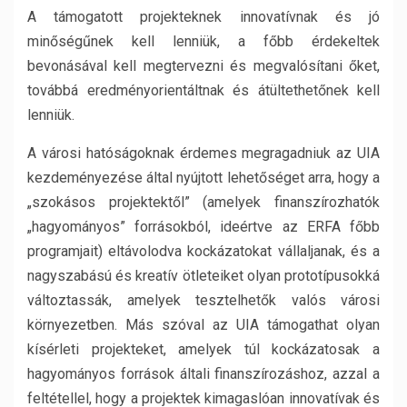
A támogatott projekteknek innovatívnak és jó
minőségűnek kell lenniük, a főbb érdekeltek
bevonásával kell megtervezni és megvalósítani őket,
továbbá eredményorientáltnak és átültethetőnek kell
lenniük.
A városi hatóságoknak érdemes megragadniuk az UIA
kezdeményezése által nyújtott lehetőséget arra, hogy a
„szokásos projektektől” (amelyek finanszírozhatók
„hagyományos” forrásokból, ideértve az ERFA főbb
programjait) eltávolodva kockázatokat vállaljanak, és a
nagyszabású és kreatív ötleteiket olyan prototípusokká
változtassák, amelyek tesztelhetők valós városi
környezetben. Más szóval az UIA támogathat olyan
kísérleti projekteket, amelyek túl kockázatosak a
hagyományos források általi finanszírozáshoz, azzal a
feltétellel, hogy a projektek kimagaslóan innovatívak és