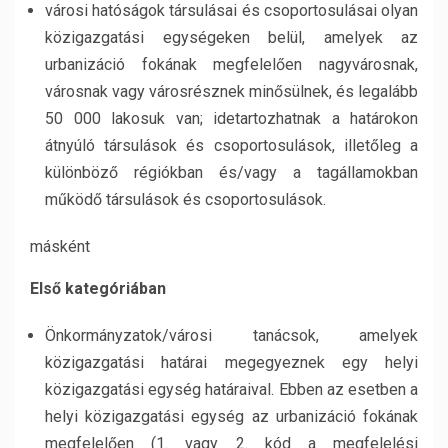
városi hatóságok társulásai és csoportosulásai olyan
közigazgatási egységeken belül, amelyek az
urbanizáció fokának megfelelően nagyvárosnak,
városnak vagy városrésznek minősülnek, és legalább
50 000 lakosuk van; idetartozhatnak a határokon
átnyúló társulások és csoportosulások, illetőleg a
különböző régiókban és/vagy a tagállamokban
működő társulások és csoportosulások.
másként
Első kategóriában
Önkormányzatok/városi tanácsok, amelyek
közigazgatási határai megegyeznek egy helyi
közigazgatási egység határaival. Ebben az esetben a
helyi közigazgatási egység az urbanizáció fokának
megfelelően (1. vagy 2. kód a megfelelési