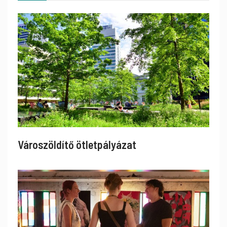
Városzöldítő ötletpályázat