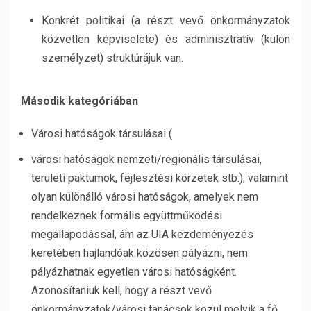
Konkrét politikai (a részt vevő önkormányzatok
közvetlen képviselete) és adminisztratív (külön
személyzet) struktúrájuk van.
Második kategóriában
Városi hatóságok társulásai (
városi hatóságok nemzeti/regionális társulásai,
területi paktumok, fejlesztési körzetek stb.), valamint
olyan különálló városi hatóságok, amelyek nem
rendelkeznek formális együttműködési
megállapodással, ám az UIA kezdeményezés
keretében hajlandóak közösen pályázni, nem
pályázhatnak egyetlen városi hatóságként.
Azonosítaniuk kell, hogy a részt vevő
önkormányzatok/városi tanácsok közül melyik a fő