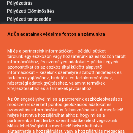
Pályázatírás
Pályázati Előminősítés
Pályázati tanácsadás
Pályázatírás vállalkozásoknak
Az Ön adatainak védelme fontos a számunkra
Mezőgazdasági pályázatírás
Pályázatírás magánszemélyeknek
Mi és a partnereink információkat – például sütiket –
Pályázatírás civil szervezeteknek
tárolunk egy eszközön vagy hozzáférünk az eszközön tárolt
Pályázatírás önkormányzatoknak
információkhoz, és személyes adatokat – például egyedi
azonosítókat és az eszköz által küldött alapvető
Pályázatfigyelés
információkat – kezelünk személyre szabott hirdetések és
Specifikus pályázatfigyelés vagy hírlevél
tartalom nyújtásához, hirdetés- és tartalomméréshez,
nézettségi adatok gyűjtéséhez, valamint termékek
kifejlesztéséhez és a termékek javításához.
PÁLYÁZATFIGYELŐ
Az Ön engedélyével mi és a partnereink eszközleolvasásos
módszerrel szerzett pontos geolokációs adatokat és
azonosítási információkat is felhasználhatunk. A megfelelő
helyre kattintva hozzájárulhat ahhoz, hogy mi és a
Pályázatok magánszemélyeknek
partnereink a fent leírtak szerint adatkezelést végezzünk.
Pályázatok civil szervezeteknek
Másik lehetőségként a megfelelő helyre kattintva
elutasíthatja a hozzájárulást, vagy a hozzájárulás megadása
Pályázatok vállalkozásoknak