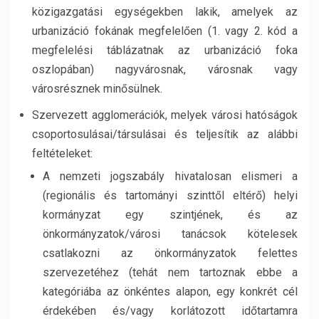
közigazgatási egységekben lakik, amelyek az
urbanizáció fokának megfelelően (1. vagy 2. kód a
megfelelési táblázatnak az urbanizáció foka
oszlopában) nagyvárosnak, városnak vagy
városrésznek minősülnek.
Szervezett agglomerációk, melyek városi hatóságok
csoportosulásai/társulásai és teljesítik az alábbi
feltételeket:
A nemzeti jogszabály hivatalosan elismeri a
(regionális és tartományi szinttől eltérő) helyi
kormányzat egy szintjének, és az
önkormányzatok/városi tanácsok kötelesek
csatlakozni az önkormányzatok felettes
szervezetéhez (tehát nem tartoznak ebbe a
kategóriába az önkéntes alapon, egy konkrét cél
érdekében és/vagy korlátozott időtartamra