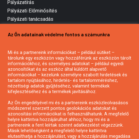
Pályázatírás
Pályázati Előminősítés
Pályázati tanácsadás
Pályázatírás vállalkozásoknak
Az Ön adatainak védelme fontos a számunkra
Mezőgazdasági pályázatírás
Pályázatírás magánszemélyeknek
Mi és a partnereink információkat – például sütiket –
Pályázatírás civil szervezeteknek
tárolunk egy eszközön vagy hozzáférünk az eszközön tárolt
Pályázatírás önkormányzatoknak
információkhoz, és személyes adatokat – például egyedi
azonosítókat és az eszköz által küldött alapvető
Pályázatfigyelés
információkat – kezelünk személyre szabott hirdetések és
Specifikus pályázatfigyelés vagy hírlevél
tartalom nyújtásához, hirdetés- és tartalomméréshez,
nézettségi adatok gyűjtéséhez, valamint termékek
kifejlesztéséhez és a termékek javításához.
PÁLYÁZATFIGYELŐ
Az Ön engedélyével mi és a partnereink eszközleolvasásos
módszerrel szerzett pontos geolokációs adatokat és
azonosítási információkat is felhasználhatunk. A megfelelő
helyre kattintva hozzájárulhat ahhoz, hogy mi és a
Pályázatok magánszemélyeknek
partnereink a fent leírtak szerint adatkezelést végezzünk.
Pályázatok civil szervezeteknek
Másik lehetőségként a megfelelő helyre kattintva
elutasíthatja a hozzájárulást, vagy a hozzájárulás megadása
Pályázatok vállalkozásoknak