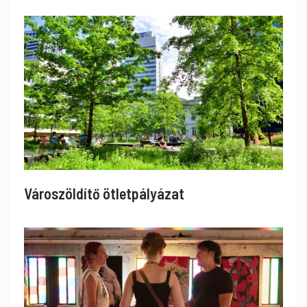
Városzöldítő ötletpályázat