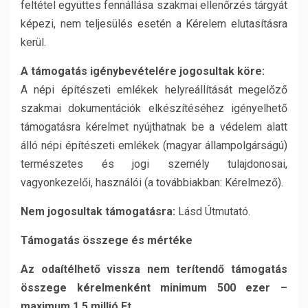
feltétel együttes fennállása szakmai ellenőrzés tárgyát
képezi, nem teljesülés esetén a Kérelem elutasításra
kerül.
A támogatás igénybevételére jogosultak köre:
A népi építészeti emlékek helyreállítását megelőző
szakmai dokumentációk elkészítéséhez igényelhető
támogatásra kérelmet nyújthatnak be a védelem alatt
álló népi építészeti emlékek (magyar állampolgárságú)
természetes és jogi személy tulajdonosai,
vagyonkezelői, használói (a továbbiakban: Kérelmező).
Nem jogosultak támogatásra:
Lásd Útmutató.
Támogatás összege és mértéke
Az odaítélhető vissza nem terítendő támogatás
összege kérelmenként minimum 500 ezer –
maximum 1,5 millió Ft.