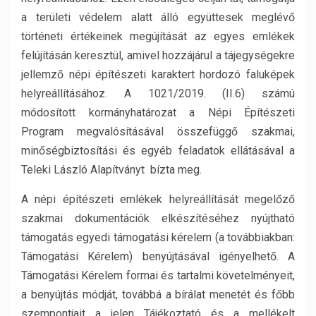
a területi védelem alatt álló együttesek meglévő
történeti értékeinek megújítását az egyes emlékek
felújításán keresztül, amivel hozzájárul a tájegységekre
jellemző népi építészeti karaktert hordozó faluképek
helyreállításához. A 1021/2019. (II.6) számú
módosított kormányhatározat a Népi Építészeti
Program megvalósításával összefüggő szakmai,
minőségbiztosítási és egyéb feladatok ellátásával a
Teleki László Alapítványt bízta meg.
A népi építészeti emlékek helyreállítását megelőző
szakmai dokumentációk elkészítéséhez nyújtható
támogatás egyedi támogatási kérelem (a továbbiakban:
Támogatási Kérelem) benyújtásával igényelhető. A
Támogatási Kérelem formai és tartalmi követelményeit,
a benyújtás módját, továbbá a bírálat menetét és főbb
szempontjait a jelen Tájékoztató és a mellékelt