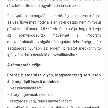
részletes Útmutató együttesen tartalmazza.
Felhívjuk a támogatási lehetőség iránt érdeklődök
szíves figyelmét, hogy a jelen Tájékoztató nem minősül
pályázati kiírásnak, közzétételének célja, hogy felhívja
az igényjogosultak figyelmét a Program
megvalósítását szolgáló támogatási lehetőségre, és
segítséget nyújtson az érdemi bírálatot megkönnyítő
igénylési dokumentáció összeállításához.
A támogatás célja:
Forrás biztosítása olyan, Magyarország területén
álló népi építészeti emlékek
− veszélyelhárítását,
− állagmegóvását, valamint
− részleges vagy teljes helyreállítását
megelőző és megalapozó előkészítő dokumentációk,