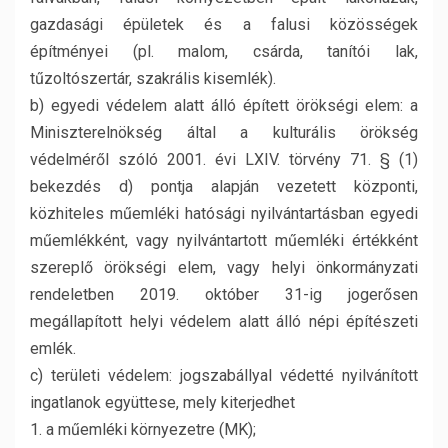
gazdasági épületek és a falusi közösségek
építményei (pl. malom, csárda, tanítói lak,
tűzoltószertár, szakrális kisemlék).
b) egyedi védelem alatt álló épített örökségi elem: a
Miniszterelnökség által a kulturális örökség
védelméről szóló 2001. évi LXIV. törvény 71. § (1)
bekezdés d) pontja alapján vezetett központi,
közhiteles műemléki hatósági nyilvántartásban egyedi
műemlékként, vagy nyilvántartott műemléki értékként
szereplő örökségi elem, vagy helyi önkormányzati
rendeletben 2019. október 31-ig jogerősen
megállapított helyi védelem alatt álló népi építészeti
emlék.
c) területi védelem: jogszabállyal védetté nyilvánított
ingatlanok együttese, mely kiterjedhet
1. a műemléki környezetre (MK);