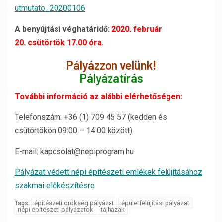
utmutato_20200106
A benyújtási véghatáridő:
2020. február
20. csütörtök 17.00 óra.
Pályázzon velünk!
Pályázatírás
További információ az alábbi elérhetőségen:
Telefonszám: +36 (1) 709 45 57 (kedden és
csütörtökön 09:00 – 14:00 között)
E-mail: kapcsolat@nepiprogram.hu
Pályázat védett népi építészeti emlékek felújításához
szakmai előkészítésre
építészeti örökség pályázat
épületfelújítási pályázat
Tags:
népi építészeti pályázatok
tájházak