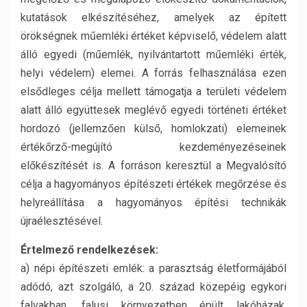
kutatások elkészítéséhez, amelyek az épített
örökségnek műemléki értéket képviselő, védelem alatt
álló egyedi (műemlék, nyilvántartott műemléki érték,
helyi védelem) elemei. A forrás felhasználása ezen
elsődleges célja mellett támogatja a területi védelem
alatt álló együttesek meglévő egyedi történeti értéket
hordozó (jellemzően külső, homlokzati) elemeinek
értékőrző-megújító kezdeményezéseinek
előkészítését is. A forráson keresztül a Megvalósító
célja a hagyományos építészeti értékek megőrzése és
helyreállítása a hagyományos építési technikák
újraélesztésével.
Értelmező rendelkezések:
a) népi építészeti emlék: a parasztság életformájából
adódó, azt szolgáló, a 20. század közepéig egykori
falvakban, falusi környezetben épült lakóházak,