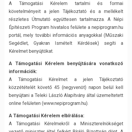
A Támogatási Kérelem tartalmi és formai
követelményeit a jelen Tájékoztató és a mellékelt
részletes Útmutató együttesen tartalmazza. A Népi
Építészeti Program hivatalos felülete a nepiprogram.hu
portál, mely további információs anyagokkal (Műszaki
Segédlet, Gyakran Ismételt Kérdések) segíti a
Kérelmet benyújtókat.
A Támogatási Kérelem benyújtására vonatkozó
információk:
A Támogatási Kérelmet a jelen Tájékoztató
közzétételét követő 45 (negyvenöt) napon belül kell
benyújtani a Teleki László Alapítvány által üzemeltetett
online felületen (www.nepiprogram.hu).
A Támogatási Kérelem elbírálása:
A Támogatási Kérelmekről a Miniszterelnökséget
vezető miniszter által felkért Bíráló Bizottság dönt. A