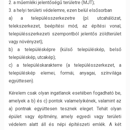
2. a műemléki jelentőségű területre (MJT);
3. a helyi területi védelemre, ezen belül elsősorban
a) a településszerkezetre (pl. utcahálózat,
telekszerkezet, beépítési mód, az építési vonal,
településszerkezeti szempontból jelentős zöldterület
vagy növényzet);
b) a településképre (külső településkép, belső
településkép, utcakép);
c) a településkarakterre (a településszerkezet, a
településkép elemei, formái, anyagai, színvilága
együttesen).
Kérelem csak olyan ingatlanok esetében fogadható be,
amelyek a b) és c) pontok valamelyikének, valamint az
a) pontnak együttesen tesznek eleget. Tehát olyan
épület vagy építmény, amely egyedi vagy területi
védelem alatt áll és népi építészeti emlék. A két