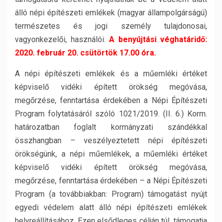
álló népi építészeti emlékek (magyar állampolgárságú)
természetes és jogi személy tulajdonosai,
vagyonkezelői, használói.
A benyújtási véghatáridő:
2020. február 20. csütörtök 17.00 óra.
A népi építészeti emlékek és a műemléki értéket
képviselő vidéki épített örökség megóvása,
megőrzése, fenntartása érdekében a Népi Építészeti
Program folytatásáról szóló 1021/2019. (II. 6.) Korm.
határozatban foglalt kormányzati szándékkal
összhangban – veszélyeztetett népi építészeti
örökségünk, a népi műemlékek, a műemléki értéket
képviselő vidéki épített örökség megóvása,
megőrzése, fenntartása érdekében – a Népi Építészeti
Program (a továbbiakban: Program) támogatást nyújt
egyedi védelem alatt álló népi építészeti emlékek
helyreállításához. Ezen elsődleges célján túl, támogatja