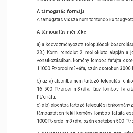
A támogatás formája
A támogatás vissza nem térítendő költségvet
A támogatás mértéke
a) a kedvezményezett települések besorolásár
23.) Korm. rendelet 2. melléklete alapján a 
vonatkozásában, kemény lombos fafajta eset
11000 Ft/erdei m3+áfa, szén esetében 3000 F
b) az a) alpontba nem tartozó települési ön
16 500 Ft/erdei m3+áfa, lágy lombos fafaj
Ft/q+áfa.
c) a b) alpontba tartozó települési önkormány
támogatáson felül kemény lombos fafajta es
1000Ft/erdei m3+áfa, szén esetében 500 Ft/q