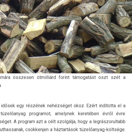
mára összesen ötmilliárd forint támogatást oszt szét a
.
k, idősek egy részének nehézséget okoz. Ezért indította el a
tüzelőanyag programot, amelynek keretében évről évre
éget. A program azt a célt szolgálja, hogy a legrászorultabb
uthassanak, csökkenjen a háztartások tüzelőanyag-költsége.