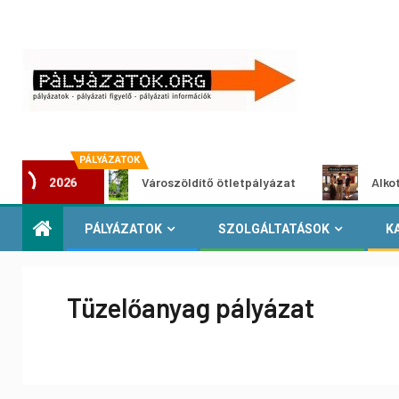
PÁLYÁZATOK
Városzöldítő ötletpályázat
Alkotói pályázat mu
2026
PÁLYÁZATOK
SZOLGÁLTATÁSOK
K
Tüzelőanyag pályázat