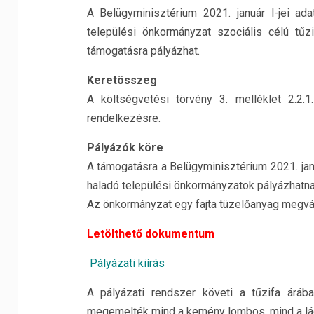
A Belügyminisztérium 2021. január l-jei a
települési önkormányzat szociális célú tű
támogatásra pályázhat.
Keretösszeg
A költségvetési törvény 3. melléklet 2.2.1.
rendelkezésre.
Pályázók köre
A támogatásra a Belügyminisztérium 2021. jan
haladó települési önkormányzatok pályázhatna
Az önkormányzat egy fajta tüzelőanyag megvá
Letölthető dokumentum
Pályázati kiírás
A pályázati rendszer követi a tűzifa áráb
megemelték mind a kemény lombos, mind a lág