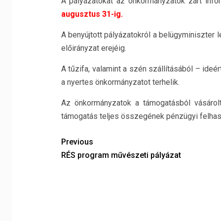
A pályázatokat az önkormányzatok zárt info
augusztus 31-ig.
A benyújtott pályázatokról a belügyminiszter
előirányzat erejéig.
A tűzifa, valamint a szén szállításából – ideé
a nyertes önkormányzatot terhelik.
Az önkormányzatok a támogatásból vásárolt t
támogatás teljes összegének pénzügyi felhas
Previous
RÉS program művészeti pályázat