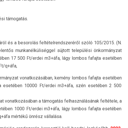
ési támogatás.
ól és a besorolás feltételrendszeréről szóló 105/2015. (N.
jelentős munkanélküliséggel sújtott települési önkormányzat
ében 17 500 Ft/erdei m3+áfa, lágy lombos fafajta esetében
t/q+áfa,
kormányzat vonatkozásában, kemény lombos fafajta esetében
ta esetében 10000 Ft/erdei m3+áfa, szén esetében 2 500
zat vonatkozásában a támogatás felhasználásának feltétele, a
etében 1000 Ft/erdei m3+áfa, lágy lombos fafajta esetében
+áfa mértékű önrész vállalása.