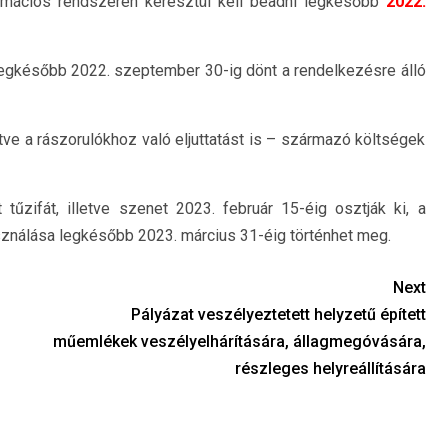
rmációs rendszerén keresztül kell beadni legkésőbb
2022.
 legkésőbb 2022. szeptember 30-ig dönt a rendelkezésre álló
rtve a rászorulókhoz való eljuttatást is – származó költségek
űzifát, illetve szenet 2023. február 15-éig osztják ki, a
ználása legkésőbb 2023. március 31-éig történhet meg.
Next
Pályázat veszélyeztetett helyzetű épített
műemlékek veszélyelhárítására, állagmegóvására,
részleges helyreállítására