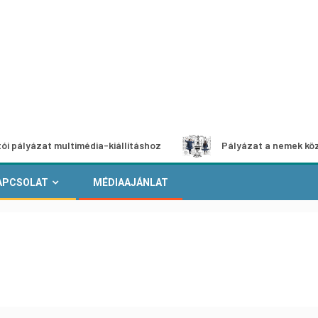
ltimédia-kiállításhoz
Pályázat a nemek közötti egyenlős
APCSOLAT
MÉDIAAJÁNLAT