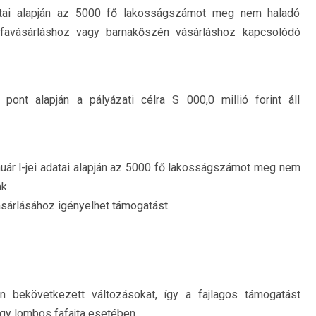
datai alapján az 5000 fő lakosságszámot meg nem haladó
zifavásárláshoz vagy barnakőszén vásárláshoz kapcsolódó
 pont alapján a pályázati célra S 000,0 millió forint áll
uár l-jei adatai alapján az 5000 fő lakosságszámot meg nem
k.
sárlásához igényelhet támogatást.
an bekövetkezett változásokat, így a fajlagos támogatást
y lombos fafajta esetében.