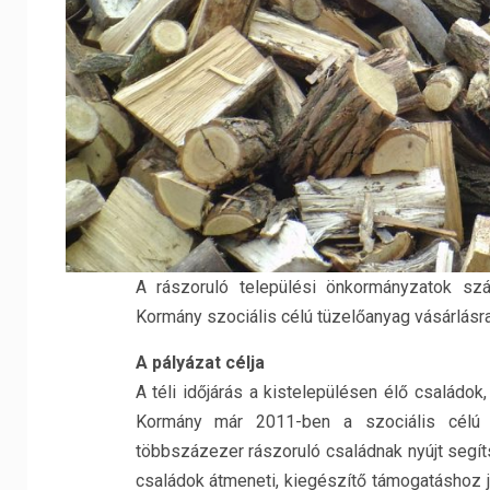
A rászoruló települési önkormányzatok szá
Kormány szociális célú tüzelőanyag vásárlásra
A pályázat célja
A téli időjárás a kistelepülésen élő családo
Kormány már 2011-ben a szociális célú 
többszázezer rászoruló családnak nyújt segíts
családok átmeneti, kiegészítő támogatáshoz j