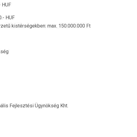
- HUF
0.- HUF
yzetű kistérségekben: max. 150.000.000 Ft
kség
ális Fejlesztési Ügynökség Kht.