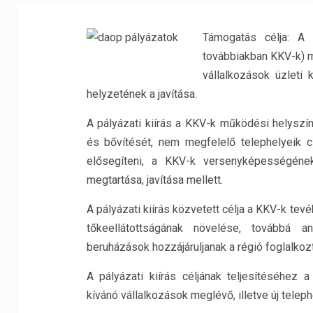
Támogatás célja: A 
továbbiakban KKV-k) m
vállalkozások üzleti 
helyzetének a javítása.
A pályázati kiírás a KKV-k működési helyszí
és bővítését, nem megfelelő telephelyeik cs
elősegíteni, a KKV-k versenyképességéne
megtartása, javítása mellett.
A pályázati kiírás közvetett célja a KKV-k te
tőkeellátottságának növelése, továbbá a
beruházások hozzájáruljanak a régió foglalkoz
A pályázati kiírás céljának teljesítéséhez 
kívánó vállalkozások meglévő, illetve új teleph