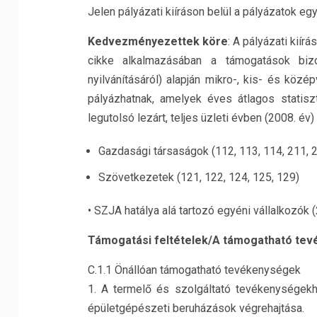
Jelen pályázati kiíráson belül a pályázatok eg
Kedvezményezettek köre
: A pályázati kiír
cikke alkalmazásában a támogatások biz
nyilvánításáról) alapján mikro-, kis- és köz
pályázhatnak, amelyek éves átlagos statisz
legutolsó lezárt, teljes üzleti évben (2008. év
Gazdasági társaságok (112, 113, 114, 211, 
Szövetkezetek (121, 122, 124, 125, 129)
• SZJA hatálya alá tartozó egyéni vállalkozók 
Támogatási feltételek/A támogatható tev
C.1.1 Önállóan támogatható tevékenységek
1. A termelő és szolgáltató tevékenységekh
épületgépészeti beruházások végrehajtása.