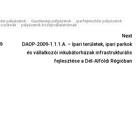
ési pályázatok
Gazdasági pályázatok
iparfejlesztési pályázatok
lkozóknak
pályázatok középvállalatoknak
Next
09
DAOP-2009-1.1.1.A. – Ipari területek, ipari parkok
és vállalkozói inkubátorházak infrastrukturális
fejlesztése a Dél-Alföldi Régióban