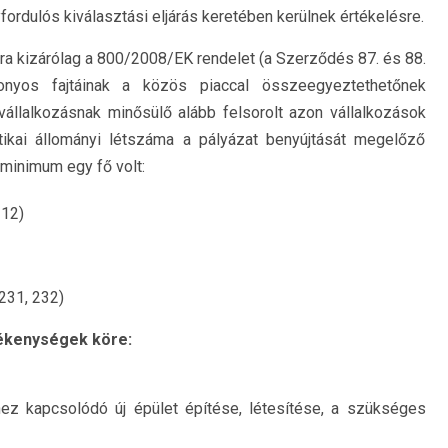
yfordulós kiválasztási eljárás keretében kerülnek értékelésre.
ásra kizárólag a 800/2008/EK rendelet (a Szerződés 87. és 88.
onyos fajtáinak a közös piaccal összeegyeztethetőnek
épvállalkozásnak minősülő alább felsorolt azon vállalkozások
tikai állományi létszáma a pályázat benyújtását megelőző
) minimum egy fő volt:
212)
(231, 232)
ékenységek köre:
ez kapcsolódó új épület építése, létesítése, a szükséges