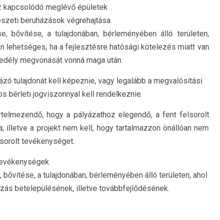
z kapcsolódó meglévő épületek
észeti beruházások végrehajtása.
ése, bővítése, a tulajdonában, bérleményében álló területen,
 lehetséges, ha a fejlesztésre hatósági kötelezés miatt van
edély megvonását vonná maga után.
ázó tulajdonát kell képeznie, vagy legalább a megvalósítási
os bérleti jogviszonnyal kell rendelkeznie.
telmezendő, hogy a pályázathoz elegendő, a fent felsorolt
illetve a projekt nem kell, hogy tartalmazzon önállóan nem
lsorolt tevékenységet.
 tevékenységek
, bővítése, a tulajdonában, bérleményében álló területen, ahol
kozás betelepülésének, illetve továbbfejlődésének.