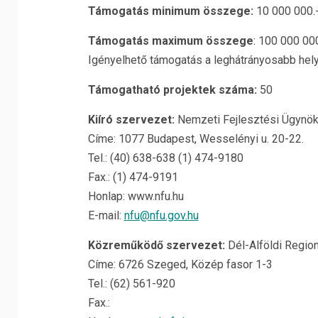
Támogatás minimum összege:
10 000 000.
Támogatás maximum összege
: 100 000 00
Igényelhető támogatás a leghátrányosabb hel
Támogatható projektek száma:
50
Kiíró szervezet:
Nemzeti Fejlesztési Ügynö
Címe: 1077 Budapest, Wesselényi u. 20-22.
Tel.: (40) 638-638 (1) 474-9180
Fax.: (1) 474-9191
Honlap: www.nfu.hu
E-mail:
nfu@nfu.gov.hu
Közreműködő szervezet:
Dél-Alföldi Region
Címe: 6726 Szeged, Közép fasor 1-3
Tel.: (62) 561-920
Fax.: