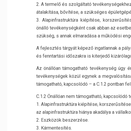
2. A termelő és szolgáltató tevékenységekhe
átalakítása, bővítése, a szükséges épületgép
3. Alapinfrastruktúra kiépítése, korszerűsít
önálló tevékenységként csak abban az esetben
szükség, s annak elmaradása a működési eng
A fejlesztés tárgyát képező ingatlannak a pály
és fenntartási időszakra is kiterjedő kizárólag
Az önállóan támogatható tevékenység úgy ér
tevékenységek közül egynek a megvalósítása; 
támogatható, kapcsolódó – a C.1.2 pontban fe
C.1.2 Önállóan nem támogatható, kapcsolódó
1. Alapinfrastruktúra kiépítése, korszerűsítése
az alapinfrastruktúra hiánya akadálya a vállal
2. Eszközök beszerzése.
3. Kármentesítés.