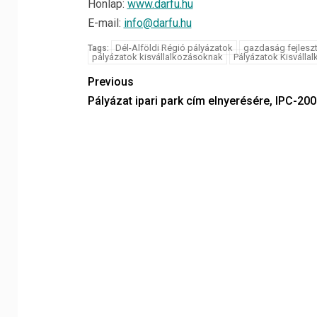
Honlap:
www.darfu.hu
E-mail:
info@darfu.hu
Dél-Alföldi Régió pályázatok
gazdaság fejleszt
Tags:
pályázatok kisvállalkozásoknak
Pályázatok Kisválla
Previous
Pályázat ipari park cím elnyerésére, IPC-20