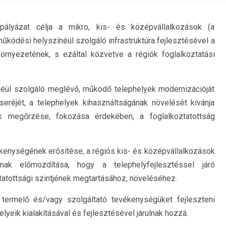
pályázat célja a mikro, kis- és középvállalkozások (a
űködési helyszínéül szolgáló infrastruktúra fejlesztésével a
környezetének, s ezáltal közvetve a régiók foglalkoztatási
néül szolgáló meglévő, működő telephelyek modernizációját
eréjét, a telephelyek kihasználtságának növelését kívánja
k megőrzése, fokozása érdekében, a foglalkoztatottság
vékenységének erősítése, a régiós kis- és középvállalkozások
nnak előmozdítása, hogy a telephelyfejlesztéssel járó
tatottsági szintjének megtartásához, növeléséhez.
a termelő és/vagy szolgáltató tevékenységüket fejleszteni
elyeik kialakításával és fejlesztésével járulnak hozzá.