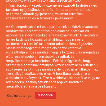
azonosítókat és az eszköz által küldött alapvető
Pályázatfigyelés
információkat – kezelünk személyre szabott hirdetések és
Specifikus pályázatfigyelés vagy hírlevél
tartalom nyújtásához, hirdetés- és tartalomméréshez,
nézettségi adatok gyűjtéséhez, valamint termékek
kifejlesztéséhez és a termékek javításához.
PÁLYÁZATFIGYELŐ
Az Ön engedélyével mi és a partnereink eszközleolvasásos
módszerrel szerzett pontos geolokációs adatokat és
azonosítási információkat is felhasználhatunk. A megfelelő
helyre kattintva hozzájárulhat ahhoz, hogy mi és a
Pályázatok magánszemélyeknek
partnereink a fent leírtak szerint adatkezelést végezzünk.
Pályázatok civil szervezeteknek
Másik lehetőségként a megfelelő helyre kattintva
elutasíthatja a hozzájárulást, vagy a hozzájárulás megadása
Pályázatok vállalkozásoknak
előtt részletesebb információkhoz juthat, és
Önkormányzati pályázatok
megváltoztathatja beállításait. Felhívjuk figyelmét, hogy
személyes adatainak bizonyos kezeléséhez nem feltétlenül
Mezőgazdasági pályázatok
szükséges az Ön hozzájárulása, de jogában áll tiltakozni az
Falusi turizmus pályázatok
ilyen jellegű adatkezelés ellen. A beállításai csak erre a
weboldalra érvényesek. Erre a webhelyre visszatérve vagy az
Napelem pályázatok
adatvédelmi szabályzatunk segítségével bármikor
GINOP pályázatok
megváltoztathatja a beállításait..
Cookie settings
ELFOGADOM
Copyright © All rights reserved.