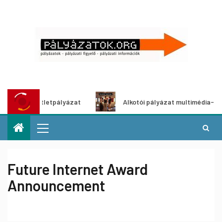
dítő ötletpályázat
Alkotói pályázat multimédia-kiállításh
Future Internet Award
Announcement