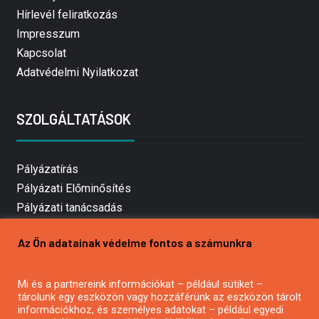
Hírlevél feliratkozás
Impresszum
Kapcsolat
Adatvédelmi Nyilatkozat
SZOLGÁLTATÁSOK
Pályázatírás
Pályázati Előminősítés
Pályázati tanácsadás
Pályázatírás vállalkozásoknak
Az Ön adatainak védelme fontos a számunkra
Mezőgazdasági pályázatírás
Pályázatírás magánszemélyeknek
Mi és a partnereink információkat – például sütiket –
Pályázatírás civil szervezeteknek
tárolunk egy eszközön vagy hozzáférünk az eszközön tárolt
Pályázatírás önkormányzatoknak
információkhoz, és személyes adatokat – például egyedi