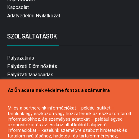
Kapcsolat
Adatvédelmi Nyilatkozat
SZOLGÁLTATÁSOK
Pályázatírás
Pályázati Előminősítés
Pályázati tanácsadás
Pályázatírás vállalkozásoknak
Az Ön adatainak védelme fontos a számunkra
Mezőgazdasági pályázatírás
Pályázatírás magánszemélyeknek
Mi és a partnereink információkat – például sütiket –
Pályázatírás civil szervezeteknek
tárolunk egy eszközön vagy hozzáférünk az eszközön tárolt
Pályázatírás önkormányzatoknak
információkhoz, és személyes adatokat – például egyedi
azonosítókat és az eszköz által küldött alapvető
Pályázatfigyelés
információkat – kezelünk személyre szabott hirdetések és
Specifikus pályázatfigyelés vagy hírlevél
tartalom nyújtásához, hirdetés- és tartalomméréshez,