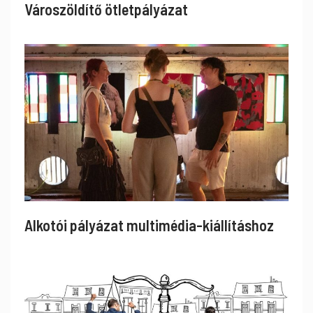
Városzöldítő ötletpályázat
Alkotói pályázat multimédia-kiállításhoz