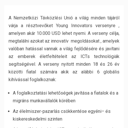
A Nemzetközi Távközlési Unió a világ minden tájáról
várja a résztvevőket
Young
Innovators
versenyre
,
amelyen akár
10.000 USD lehet nyerni.
A verseny célja,
megtalálni azokat az innovatív
megoldásokat
, amelyek
valóban hatással vannak a világ fejlődésére és javítani
az emberek életfeltételeit az ICTs technológiák
segítségével. A verseny nyitott minden 18 és 26 év
közötti fiatal számára akik az alábbi 6 globális
kihívással foglalkoznak:
A
foglalkoztatási
lehetőségek javítása a fiatalok és a
migráns munkavállalók körében
Az élelmiszer-pazarlás csökkentése
egyéni
– és
kiskereskedelmi szinten