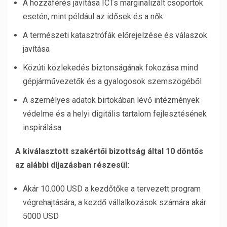
A hozzáférés javítása ICTs marginalizált
csoportok
esetén,
mint például az idősek és
a nők
A természeti
katasztrófák
előrejelzése és válaszok
javítása
Közúti közlekedés biztonságának fokozása mind
gépjárművezetők és a gyalogosok szemszögéből
A személyes adatok birtokában lévő intézmények
védelme és a helyi digitális tartalom fejlesztésének
inspirálása
A kiválasztott szakértői bizottság által 10 döntős
az alábbi díjazásban részesül:
Akár 10.000 USD a kezdőtőke a tervezett program
végrehajtására, a kezdő vállalkozások számára akár
5000 USD