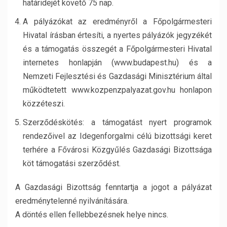
határidejét követő 75 nap.
A pályázókat az eredményről a Főpolgármesteri
Hivatal írásban értesíti, a nyertes pályázók jegyzékét
és a támogatás összegét a Főpolgármesteri Hivatal
internetes honlapján (www.budapest.hu) és a
Nemzeti Fejlesztési és Gazdasági Minisztérium által
működtetett www.kozpenzpalyazat.gov.hu honlapon
közzéteszi.
Szerződéskötés: a támogatást nyert programok
rendezőivel az Idegenforgalmi célú bizottsági keret
terhére a Fővárosi Közgyűlés Gazdasági Bizottsága
köt támogatási szerződést.
A Gazdasági Bizottság fenntartja a jogot a pályázat
eredménytelenné nyilvánítására.
A döntés ellen fellebbezésnek helye nincs.