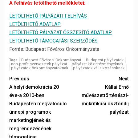
A felhívás letölthető mellékletei:
LETÖLTHETŐ PÁLYÁZATI FELHÍVÁS
LETÖLTHETŐ ADATLAP
LETÖLTHETŐ PÁLYÁZAT ÖSSZESÍTŐ ADATLAP
LETÖLTHETŐ TÁMOGATÁSI SZERZŐDÉS
Forrás: Budapest Főváros Önkormányzata
Budapest Fővárosi Önkormányzat
Budapest pályázatok
Tags:
non-profit szervezetek pályázat
pályázat közintézményeknek
pályázatok önkormányzatoknak
pályázatok vállalkozásoknak
Previous
Next
A helyi demokrácia 20
Kállai Ernő
éve-a 2010-ben
művészettörténészi-
Budapesten megvalósuló
műkritikusi ösztöndíj
ünnepi programok
pályázat
marketingjének és
megrendezésének
támogatása