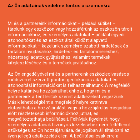
Az Ön adatainak védelme fontos a számunkra
Mezőgazdasági pályázatírás
Pályázatírás magánszemélyeknek
Mi és a partnereink információkat – például sütiket –
Pályázatírás civil szervezeteknek
tárolunk egy eszközön vagy hozzáférünk az eszközön tárolt
Pályázatírás önkormányzatoknak
információkhoz, és személyes adatokat – például egyedi
azonosítókat és az eszköz által küldött alapvető
Pályázatfigyelés
információkat – kezelünk személyre szabott hirdetések és
Specifikus pályázatfigyelés vagy hírlevél
tartalom nyújtásához, hirdetés- és tartalomméréshez,
nézettségi adatok gyűjtéséhez, valamint termékek
kifejlesztéséhez és a termékek javításához.
PÁLYÁZATFIGYELŐ
Az Ön engedélyével mi és a partnereink eszközleolvasásos
módszerrel szerzett pontos geolokációs adatokat és
azonosítási információkat is felhasználhatunk. A megfelelő
helyre kattintva hozzájárulhat ahhoz, hogy mi és a
Pályázatok magánszemélyeknek
partnereink a fent leírtak szerint adatkezelést végezzünk.
Pályázatok civil szervezeteknek
Másik lehetőségként a megfelelő helyre kattintva
elutasíthatja a hozzájárulást, vagy a hozzájárulás megadása
Pályázatok vállalkozásoknak
előtt részletesebb információkhoz juthat, és
Önkormányzati pályázatok
megváltoztathatja beállításait. Felhívjuk figyelmét, hogy
személyes adatainak bizonyos kezeléséhez nem feltétlenül
Mezőgazdasági pályázatok
szükséges az Ön hozzájárulása, de jogában áll tiltakozni az
Falusi turizmus pályázatok
ilyen jellegű adatkezelés ellen. A beállításai csak erre a