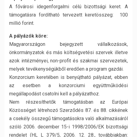
A fővárosi idegenforgalmi célú bizottsági keret. A
támogatásra fordítható tervezett keretösszeg: 100
millió forint.
A pályázók köre:
Magyarországon bejegyzett vállalkozások,
önkormányzatok és más költségvetési szervek illetve
azok intézményei, non-profit és szakmai szervezetek,
melyek tevékenységükből eredően a program gazdái.
Konzorcium keretében is benyújtható pályázat, ebben
az esetben a konzorciumi együttműködési
megállapodást csatolni kell a pályázathoz.
Nem részesíthetők támogatásban az Európai
Közösséget létrehozó Szerződés 87. és 88. cikkének
a csekély összegű támogatásokra való alkalmazásáról
szóló 2006. december 15-i 1998/2006/EK bizottsági
rendelet (HL L 379/5, 2006. 12. 28., továbbiakban: