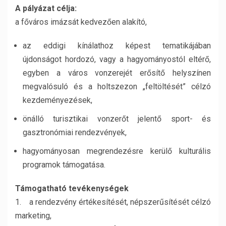
A pályázat célja:
a főváros imázsát kedvezően alakító,
az eddigi kínálathoz képest tematikájában
újdonságot hordozó, vagy a hagyományostól eltérő,
egyben a város vonzerejét erősítő helyszínen
megvalósuló és a holtszezon „feltöltését” célzó
kezdeményezések,
önálló turisztikai vonzerőt jelentő sport- és
gasztronómiai rendezvények,
hagyományosan megrendezésre kerülő kulturális
programok támogatása.
Támogatható tevékenységek
1. a rendezvény értékesítését, népszerűsítését célzó
marketing,