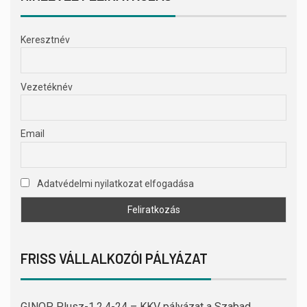
Keresztnév
Vezetéknév
Email
Adatvédelmi nyilatkozat elfogadása
FRISS VÁLLALKOZÓI PÁLYÁZAT
GINOP Plusz-1.2.4-24 – KKV pályázat a Szabad