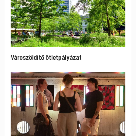
Városzöldítő ötletpályázat