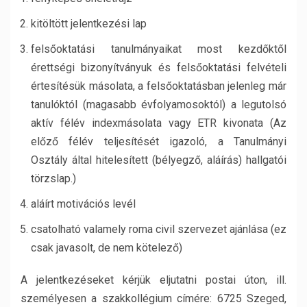
kitöltött jelentkezési lap
felsőoktatási tanulmányaikat most kezdőktől
érettségi bizonyítványuk és felsőoktatási felvételi
értesítésük másolata, a felsőoktatásban jelenleg már
tanulóktól (magasabb évfolyamosoktól) a legutolsó
aktív félév indexmásolata vagy ETR kivonata (Az
előző félév teljesítését igazoló, a Tanulmányi
Osztály által hitelesített (bélyegző, aláírás) hallgatói
törzslap.)
aláírt motivációs levél
csatolható valamely roma civil szervezet ajánlása (ez
csak javasolt, de nem kötelező)
A jelentkezéseket kérjük eljutatni postai úton, ill.
személyesen a szakkollégium címére: 6725 Szeged,