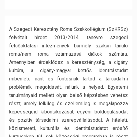
A Szegedi Keresztény Roma Szakkollégium (SzKRSz)
felvételt hirdet 2013/2014. tanévre szegedi
felsőoktatási intézmények bármely szakán tanuló
roma/nem roma származású diákok számára.
Amennyiben érdeklődsz a kereszténység, a cigány
kultúra, a cigány-magyar kettős identitástudat
mibenléte iránt és fontosnak tartod a társadalmi
problémák megoldását, nálunk a helyed. Egyetemi
tanulmányaid mellett olyan belső képzésben vehetsz
részt, amely lelkileg és szellemileg is megalapozza
képességeid kibontakozását, egyéni boldogulásodat
és pozitív társadalmi szerepvállalásodat. A hitéleti,
közismereti, kulturális és identitástudatot erősítő
kurzusokon túl, sok közösségi programban is részt