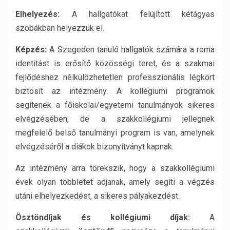
Elhelyezés:
A hallgatókat felújított kétágyas
szobákban helyezzük el.
Képzés:
A Szegeden tanuló hallgatók számára a roma
identitást is erősítő közösségi teret, és a szakmai
fejlődéshez nélkülözhetetlen professzionális légkört
biztosít az intézmény. A kollégiumi programok
segítenek a főiskolai/egyetemi tanulmányok sikeres
elvégzésében, de a szakkollégiumi jellegnek
megfelelő belső tanulmányi program is van, amelynek
elvégzéséről a diákok bizonyítványt kapnak.
Az intézmény arra törekszik, hogy a szakkollégiumi
évek olyan többletet adjanak, amely segíti a végzés
utáni elhelyezkedést, a sikeres pályakezdést.
Ösztöndíjak
és
kollégiumi
díjak:
A