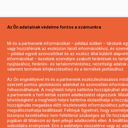
Az Ön adatainak védelme fontos a számunkra
Mi és a partnereink információkat – például sütiket – tárolunk 
vagy hozzáférünk az eszközön tárolt információkhoz, és szemé
– például egyedi azonosítókat és az eszköz által küldött alapvet
információkat – kezelünk személyre szabott hirdetések és tart
nyújtásához, hirdetés- és tartalomméréshez, nézettségi adatok 
valamint termékek kifejlesztéséhez és a termékek javításához.
Az Ön engedélyével mi és a partnereink eszközleolvasásos mód
szerzett pontos geolokációs adatokat és azonosítási informáci
felhasználhatunk. A megfelelő helyre kattintva hozzájárulhat ah
a partnereink a fent leírtak szerint adatkezelést végezzünk. Mási
lehetőségként a megfelelő helyre kattintva elutasíthatja a hozzáj
hozzájárulás megadása előtt részletesebb információkhoz jutha
megváltoztathatja beállításait. Felhívjuk figyelmét, hogy személy
bizonyos kezeléséhez nem feltétlenül szükséges az Ön hozzájár
jogában áll tiltakozni az ilyen jellegű adatkezelés ellen. A beállítá
weboldalra érvényesek. Erre a webhelyre visszatérve vagy az ad