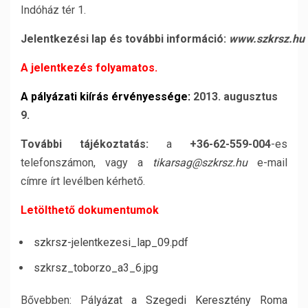
Indóház tér 1.
Jelentkezési
lap
és
további
információ:
www.szkrsz.hu
A jelentkezés folyamatos.
A pályázati kiírás érvényessége:
2013. augusztus
9.
További
tájékoztatás:
a
+36-62-559-004
-es
telefonszámon, vagy a
tikarsag@szkrsz.hu
e-mail
címre írt levélben kérhető.
Letölthető dokumentumok
szkrsz-jelentkezesi_lap_09.pdf
szkrsz_toborzo_a3_6.jpg
Bővebben:
Pályázat a Szegedi Keresztény Roma