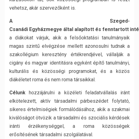
vehetsz, akár szervezőként is.
A
Szeged-
Csanádi
Egyházmegye
által
alapított
és
fenntartott
int
a diákokat várjuk, akik a felsőoktatási tanulmányaik
magas szintű elvégzése mellett azonosulni tudnak a
szakollégium keresztény értékrendjével, vállalják a
cigány és magyar identitásra egyként építő tanulmányi,
kulturális és közösségi programokat, és a közös
diákéletet roma és nem roma társaikkal.
Célunk
hozzájárulni a közéleti feladatvállalás iránt
elkötelezett, aktív társadalmi párbeszédet folytató,
sikeres értelmiségiek formálódásához, akik a szakmai
kiválóságot ötvözik a társadalmi és szociális kérdések
iránti érzékenységgel, a roma közösségek
erősítésének társadalmi szolgálatával.