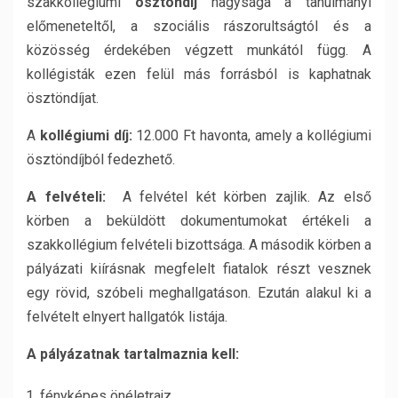
szakkollégiumi
ösztöndíj
nagysága a tanulmányi
előmeneteltől, a szociális rászorultságtól és a
közösség érdekében végzett munkától függ. A
kollégisták ezen felül más forrásból is kaphatnak
ösztöndíjat.
A
kollégiumi
díj:
12.000 Ft havonta, amely a kollégiumi
ösztöndíjból fedezhető.
A
felvételi:
A felvétel két körben zajlik. Az első
körben a beküldött dokumentumokat értékeli a
szakkollégium felvételi bizottsága. A második körben a
pályázati kiírásnak megfelelt fiatalok részt vesznek
egy rövid, szóbeli meghallgatáson. Ezután alakul ki a
felvételt elnyert hallgatók listája.
A
pályázatnak
tartalmaznia
kell:
fényképes önéletrajz