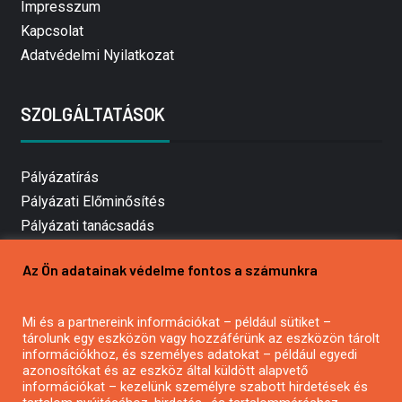
Impresszum
Kapcsolat
Adatvédelmi Nyilatkozat
SZOLGÁLTATÁSOK
Pályázatírás
Pályázati Előminősítés
Pályázati tanácsadás
Pályázatírás vállalkozásoknak
Az Ön adatainak védelme fontos a számunkra
Mezőgazdasági pályázatírás
Pályázatírás magánszemélyeknek
Mi és a partnereink információkat – például sütiket –
Pályázatírás civil szervezeteknek
tárolunk egy eszközön vagy hozzáférünk az eszközön tárolt
Pályázatírás önkormányzatoknak
információkhoz, és személyes adatokat – például egyedi
azonosítókat és az eszköz által küldött alapvető
Pályázatfigyelés
információkat – kezelünk személyre szabott hirdetések és
Specifikus pályázatfigyelés vagy hírlevél