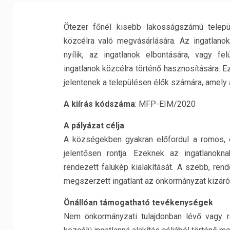
Ötezer főnél kisebb lakosságszámú telepü
közcélra való megvásárlására. Az ingatlan
nyílik, az ingatlanok elbontására, vagy felú
ingatlanok közcélra történő hasznosítására. 
jelentenek a településen élők számára, amel
A kiírás kódszáma
: MFP-EIM/2020
A pályázat célja
A községekben gyakran előfordul a romos, e
jelentősen rontja. Ezeknek az ingatlanokn
rendezett falukép kialakítását. A szebb, ren
megszerzett ingatlant az önkormányzat kizáról
Önállóan támogatható tevékenységek
Nem önkormányzati tulajdonban lévő vagy ré