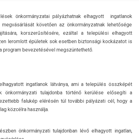
lések önkormányzatai pályázhatnak elhagyott ingatlanok
ok megvásárlását követően az önkormányzatnak lehetősége
jítására, korszerűsítésére, ezáltal a települési elhagyott
Ezen leromlott épületek sok esetben biztonsági kockázatot is
y a program bevezetésével megszüntethető.
lhagyatott ingatlanok látványa, ami a település összképét
ak önkormányzati tulajdonba történő kerülése elősegíti a
dezettebb falukép elérésén túl további pályázati cél, hogy a
ag közcélra használja.
szben önkormányzati tulajdonban lévő elhagyott ingatlan,