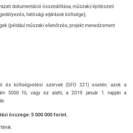
yázati dokumentáció összeállítása, műszaki/építészeti
gedélyezés, hatósági eljárások költsége);
ek (például műszaki ellenőrzés, projekt menedzsment
yító és költségvetési szervek (GFO 321) esetén: azok a
ám 5000 fő, vagy ez alatti, a 2019. január 1. napján a
án.
ási összege: 5 000 000 forint.
ténik.