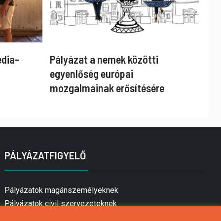
édia-
Pályázat a nemek közötti
egyenlőség európai
mozgalmainak erősítésére
PÁLYÁZATFIGYELŐ
Pályázatok magánszemélyeknek
Pályázatok civil szervezeteknek
Pályázatok vállalkozásoknak