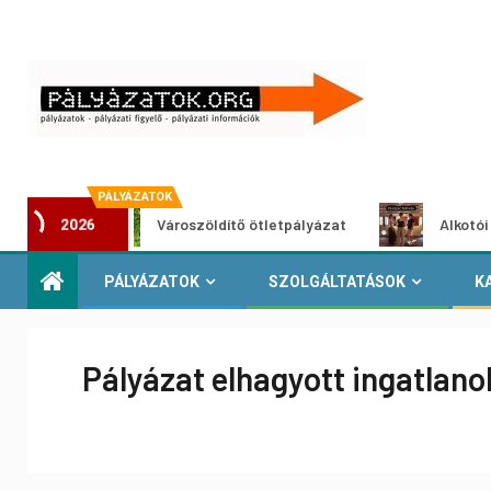
PÁLYÁZATOK
Városzöldítő ötletpályázat
Alkotói pályázat 
2026
PÁLYÁZATOK
SZOLGÁLTATÁSOK
K
Pályázat elhagyott ingatlan