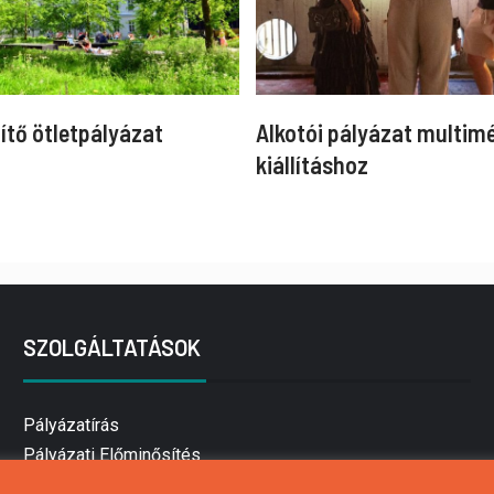
ítő ötletpályázat
Alkotói pályázat multim
kiállításhoz
SZOLGÁLTATÁSOK
Pályázatírás
Pályázati Előminősítés
Pályázati tanácsadás