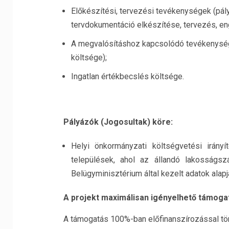
Előkészítési, tervezési tevékenységek (pál
tervdokumentáció elkészítése, tervezés, en
A megvalósításhoz kapcsolódó tevékenység
költsége);
Ingatlan értékbecslés költsége.
Pályázók (Jogosultak) köre:
Helyi önkormányzati költségvetési irán
települések, ahol az állandó lakosságsz
Belügyminisztérium által kezelt adatok alapj
A projekt maximálisan igényelhető támogat
A támogatás 100%-ban előfinanszírozással tör