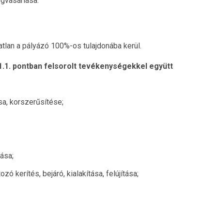
egvásárlása.
atlan a pályázó 100%-os tulajdonába kerül.
.1.1. pontban felsorolt tevékenységekkel együtt
sa, korszerűsítése;
ása;
zó kerítés, bejáró, kialakítása, felújítása;