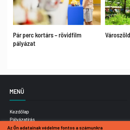
Pár perc kortárs – rövidfilm
Városzöld
pályázat
MENÜ
Kezdőlap
Pályázatírás
Bemutatkozás
Az Ön adatainak védelme fontos a számunkra