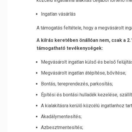
közcélú ingatlanná alakítás céljából történő m
Ingatlan vásárlás
A támogatás feltétele, hogy a megvásárolt ing
A kiírás keretében önállóan nem, csak a 2
támogatható tevékenységek:
Megvásárolt ingatlan külső és belső felújítá
Megvásárolt ingatlan átépítése, bővítése;
Bontás, tereprendezés, parkosítás;
Építési és bontási hulladék kezelése, szállít
A kialakításra kerülő közcélú ingatlanhoz tarto
Akadálymentesítés;
Azbesztmentesítés;