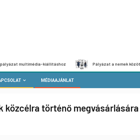
multimédia-kiállításhoz
Pályázat a nemek közötti egyenlő
APCSOLAT
MÉDIAAJÁNLAT
ok közcélra történő megvásárlására