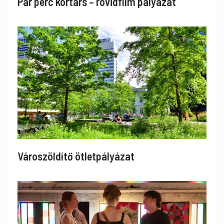
Pár perc kortárs – rövidfilm pályázat
Városzöldítő ötletpályázat