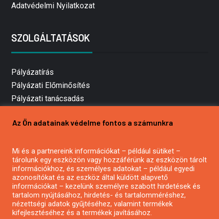
Adatvédelmi Nyilatkozat
SZOLGÁLTATÁSOK
Pályázatírás
Pályázati Előminősítés
Pályázati tanácsadás
Pályázatírás vállalkozásoknak
Az Ön adatainak védelme fontos a számunkra
Mezőgazdasági pályázatírás
Pályázatírás magánszemélyeknek
Mi és a partnereink információkat – például sütiket –
Pályázatírás civil szervezeteknek
tárolunk egy eszközön vagy hozzáférünk az eszközön tárolt
Pályázatírás önkormányzatoknak
információkhoz, és személyes adatokat – például egyedi
azonosítókat és az eszköz által küldött alapvető
Pályázatfigyelés
információkat – kezelünk személyre szabott hirdetések és
Specifikus pályázatfigyelés vagy hírlevél
tartalom nyújtásához, hirdetés- és tartalomméréshez,
nézettségi adatok gyűjtéséhez, valamint termékek
kifejlesztéséhez és a termékek javításához.