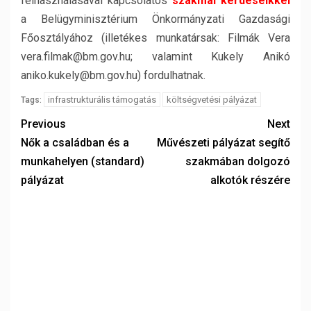
felhasználásával kapcsolatos
szakmai kérdéseikkel
a Belügyminisztérium Önkormányzati Gazdasági
Főosztályához (illetékes munkatársak: Filmák Vera
vera.filmak@bm.gov.hu; valamint Kukely Anikó
aniko.kukely@bm.gov.hu) fordulhatnak.
infrastrukturális támogatás
költségvetési pályázat
Tags:
Previous
Next
Nők a családban és a
Művészeti pályázat segítő
munkahelyen (standard)
szakmában dolgozó
pályázat
alkotók részére