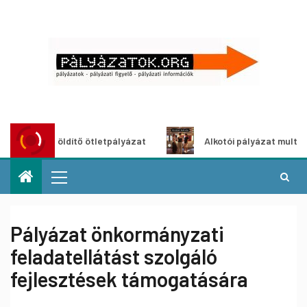
roszöldítő ötletpályázat
Alkotói pályázat multimédia-kiá
Pályázat önkormányzati
feladatellátást szolgáló
fejlesztések támogatására