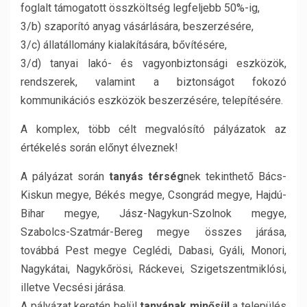
foglalt támogatott összköltség legfeljebb 50%-ig,
3/b) szaporító anyag vásárlására, beszerzésére,
3/c) állatállomány kialakítására, bővítésére,
3/d) tanyai lakó- és vagyonbiztonsági eszközök,
rendszerek, valamint a biztonságot fokozó
kommunikációs eszközök beszerzésére, telepítésére.
A komplex, több célt megvalósító pályázatok az
értékelés során előnyt élveznek!
A pályázat során
tanyás térség
nek tekinthető Bács-
Kiskun megye, Békés megye, Csongrád megye, Hajdú-
Bihar megye, Jász-Nagykun-Szolnok megye,
Szabolcs-Szatmár-Bereg megye összes járása,
továbbá Pest megye Ceglédi, Dabasi, Gyáli, Monori,
Nagykátai, Nagykőrösi, Ráckevei, Szigetszentmiklósi,
illetve Vecsési járása.
A pályázat keretén belül
tanyának minősül
a település