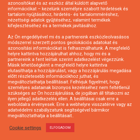
azonosítókat és az eszköz által küldött alapvető
Pályázatfigyelés
információkat – kezelünk személyre szabott hirdetések és
Specifikus pályázatfigyelés vagy hírlevél
tartalom nyújtásához, hirdetés- és tartalomméréshez,
nézettségi adatok gyűjtéséhez, valamint termékek
kifejlesztéséhez és a termékek javításához.
PÁLYÁZATFIGYELŐ
Az Ön engedélyével mi és a partnereink eszközleolvasásos
módszerrel szerzett pontos geolokációs adatokat és
azonosítási információkat is felhasználhatunk. A megfelelő
helyre kattintva hozzájárulhat ahhoz, hogy mi és a
Pályázatok magánszemélyeknek
partnereink a fent leírtak szerint adatkezelést végezzünk.
Pályázatok civil szervezeteknek
Másik lehetőségként a megfelelő helyre kattintva
elutasíthatja a hozzájárulást, vagy a hozzájárulás megadása
Pályázatok vállalkozásoknak
előtt részletesebb információkhoz juthat, és
Önkormányzati pályázatok
megváltoztathatja beállításait. Felhívjuk figyelmét, hogy
személyes adatainak bizonyos kezeléséhez nem feltétlenül
Mezőgazdasági pályázatok
szükséges az Ön hozzájárulása, de jogában áll tiltakozni az
Falusi turizmus pályázatok
ilyen jellegű adatkezelés ellen. A beállításai csak erre a
weboldalra érvényesek. Erre a webhelyre visszatérve vagy az
Napelem pályázatok
adatvédelmi szabályzatunk segítségével bármikor
GINOP pályázatok
megváltoztathatja a beállításait..
Cookie settings
ELFOGADOM
Copyright © All rights reserved.