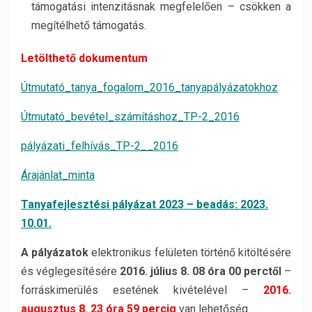
támogatási intenzitásnak megfelelően – csökken a
megítélhető támogatás.
Letölthető dokumentum
Útmutató_tanya_fogalom_2016_tanyapályázatokhoz
Útmutató_bevétel_számításhoz_TP-2_2016
pályázati_felhívás_TP-2__2016
Árajánlat_minta
Tanyafejlesztési pályázat 2023 – beadás: 2023.
10.01.
A pályázatok
elektronikus felületen történő kitöltésére
és véglegesítésére
2016. július 8. 08 óra 00 perctől
–
forráskimerülés esetének kivételével –
2016.
augusztus 8. 23 óra 59 percig
van lehetőség.