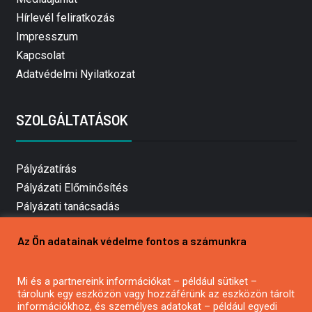
Hírlevél feliratkozás
Impresszum
Kapcsolat
Adatvédelmi Nyilatkozat
SZOLGÁLTATÁSOK
Pályázatírás
Pályázati Előminősítés
Pályázati tanácsadás
Pályázatírás vállalkozásoknak
Az Ön adatainak védelme fontos a számunkra
Mezőgazdasági pályázatírás
Pályázatírás magánszemélyeknek
Mi és a partnereink információkat – például sütiket –
Pályázatírás civil szervezeteknek
tárolunk egy eszközön vagy hozzáférünk az eszközön tárolt
Pályázatírás önkormányzatoknak
információkhoz, és személyes adatokat – például egyedi