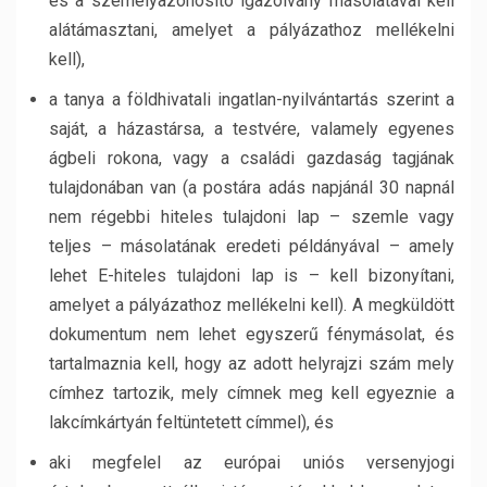
és a személyazonosító igazolvány másolatával kell
alátámasztani, amelyet a pályázathoz mellékelni
kell),
a tanya a földhivatali ingatlan-nyilvántartás szerint a
saját, a házastársa, a testvére, valamely egyenes
ágbeli rokona, vagy a családi gazdaság tagjának
tulajdonában van (a postára adás napjánál 30 napnál
nem régebbi hiteles tulajdoni lap – szemle vagy
teljes – másolatának eredeti példányával – amely
lehet E-hiteles tulajdoni lap is – kell bizonyítani,
amelyet a pályázathoz mellékelni kell). A megküldött
dokumentum nem lehet egyszerű fénymásolat, és
tartalmaznia kell, hogy az adott helyrajzi szám mely
címhez tartozik, mely címnek meg kell egyeznie a
lakcímkártyán feltüntetett címmel), és
aki megfelel az európai uniós versenyjogi