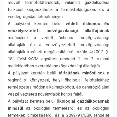
művelt termőföldterületek, valamint gazdálkodási
funkcióit kiegészíthetik a termékfeldolgozás és a
vendégfogadás létesítményei.
A pályázat keretén belül
védett őshonos és
veszélyeztetett mezőgazdasági állatfajtának
minősülnek a védett őshonos mezőgazdasági
állatfajták és a veszélyeztetett mezőgazdasági
állatfajták körének megállapításáról szóló 4/2007. (I.
18.) FVM-KvVM együttes rendelet 1. és 2. számú
mellékletében szereplő mezőgazdasági állatfajták.
A pályázat keretén belül
tájfajtának minősülnek
a
regionális, környezeti, helyi ökológiai feltételekhez
természetes módon alkalmazkodott, és génerózió által
veszélyeztetett növényfajok honos fajtái.
A pályázat keretén belül
ökológiai gazdálkodásnak
minősül
az ökológiai termelésről és az ökológiai
termékek címkézéséről és a 2092/91/EGK rendelet