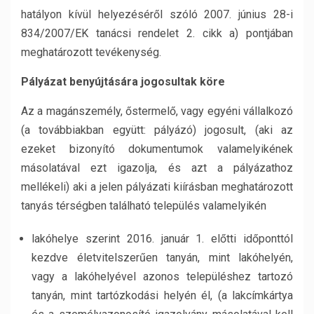
hatályon kívül helyezéséről szóló 2007. június 28-i
834/2007/EK tanácsi rendelet 2. cikk a) pontjában
meghatározott tevékenység.
Pályázat benyújtására jogosultak köre
Az a magánszemély, őstermelő, vagy egyéni vállalkozó
(a továbbiakban együtt: pályázó) jogosult, (aki az
ezeket bizonyító dokumentumok valamelyikének
másolatával ezt igazolja, és azt a pályázathoz
mellékeli) aki a jelen pályázati kiírásban meghatározott
tanyás térségben található település valamelyikén
lakóhelye szerint 2016. január 1. előtti időponttól
kezdve életvitelszerűen tanyán, mint lakóhelyén,
vagy a lakóhelyével azonos településhez tartozó
tanyán, mint tartózkodási helyén él, (a lakcímkártya