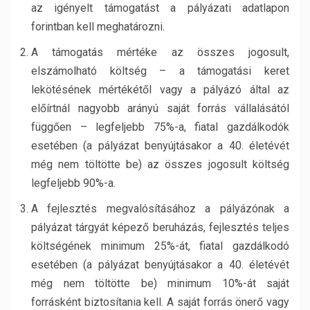
az igényelt támogatást a pályázati adatlapon
forintban kell meghatározni.
A támogatás mértéke az összes jogosult,
elszámolható költség – a támogatási keret
lekötésének mértékétől vagy a pályázó által az
előírtnál nagyobb arányú saját forrás vállalásától
függően – legfeljebb 75%-a, fiatal gazdálkodók
esetében (a pályázat benyújtásakor a 40. életévét
még nem töltötte be) az összes jogosult költség
legfeljebb 90%-a.
A fejlesztés megvalósításához a pályázónak a
pályázat tárgyát képező beruházás, fejlesztés teljes
költségének minimum 25%-át, fiatal gazdálkodó
esetében (a pályázat benyújtásakor a 40. életévét
még nem töltötte be) minimum 10%-át saját
forrásként biztosítania kell. A saját forrás önerő vagy