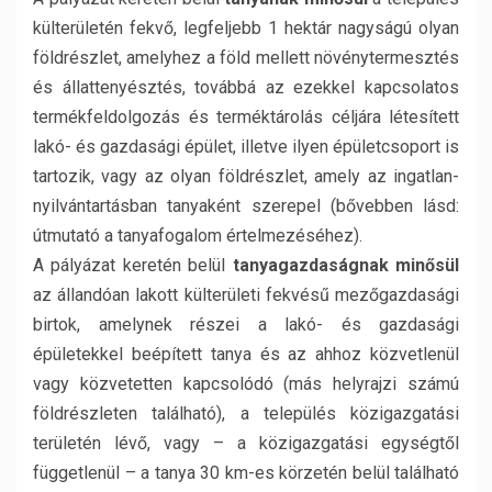
külterületén fekvő, legfeljebb 1 hektár nagyságú olyan
földrészlet, amelyhez a föld mellett növénytermesztés
és állattenyésztés, továbbá az ezekkel kapcsolatos
termékfeldolgozás és terméktárolás céljára létesített
lakó- és gazdasági épület, illetve ilyen épületcsoport is
tartozik, vagy az olyan földrészlet, amely az ingatlan-
nyilvántartásban tanyaként szerepel (bővebben lásd:
útmutató a tanyafogalom értelmezéséhez).
A pályázat keretén belül
tanyagazdaságnak minősül
az állandóan lakott külterületi fekvésű mezőgazdasági
birtok, amelynek részei a lakó- és gazdasági
épületekkel beépített tanya és az ahhoz közvetlenül
vagy közvetetten kapcsolódó (más helyrajzi számú
földrészleten található), a település közigazgatási
területén lévő, vagy – a közigazgatási egységtől
függetlenül – a tanya 30 km-es körzetén belül található