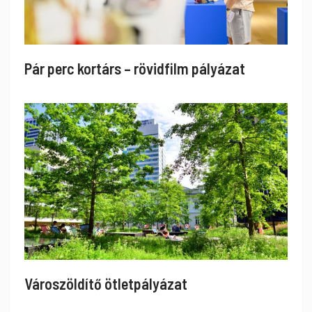
Pár perc kortárs – rövidfilm pályázat
Városzöldítő ötletpályázat