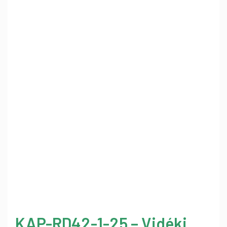
KAP-RD42-1-25 – Vidéki