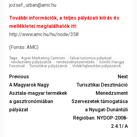
jozsef_urban@amc.hu
További információk, a teljes pályázati kiírás és
mellékletei megtalálhatók itt:
http://www.amc.hu/hu/node/358
(Forrás: AMC)
Agrár Marketing Centrum
falusi turizmus pályázat
Tags:
rendezvény pályázatok
rendezvényszervezés
Somló Hangja
Fesztivál
Turisztikai pályázatok
Vidékfejlesztési pályázatok
Previous
Next
A Magyarok Nagy
Turisztikai Desztináció
Asztala-magyar termékek
Menedzsment
a gasztronómiában
Szervezetek támogatása
pályázat
a Nyugat-Dunántúli
Régióban. NYDOP-2008-
2.4.1/.A