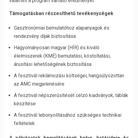
valamint a program várható eredményét.
Támogatásban részesíthető tevékenységek
Gasztronómiai bemutatóhoz alapanyagok és
rendezvény díjak biztosítása
Hagyományosan magyar (HÍR) és kiváló
élelmiszerek (KMÉ) bemutatási, kóstoltatási,
árusítási lehetőségének biztosítása
A fesztivál reklámozási költségei, hangsúlyozottan
az AMC megjelenésére
A fesztivál népszerűsítését célzó kiadványok, táblák
készítése
A fesztivál lebonyolításához szükséges technikai
feltételek
A pályázatok benyújtásának helye, határideje és