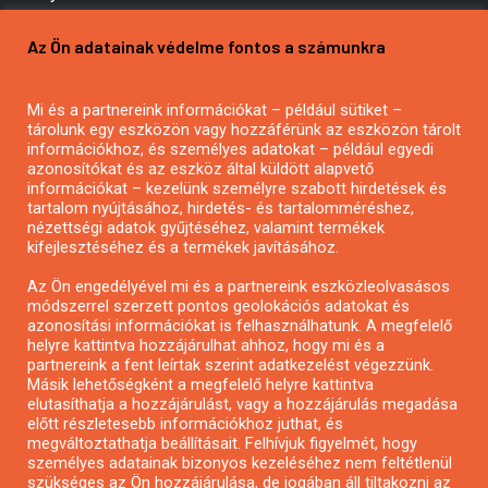
Pályázatírás vállalkozásoknak
Az Ön adatainak védelme fontos a számunkra
Mezőgazdasági pályázatírás
Pályázatírás magánszemélyeknek
Mi és a partnereink információkat – például sütiket –
Pályázatírás civil szervezeteknek
tárolunk egy eszközön vagy hozzáférünk az eszközön tárolt
Pályázatírás önkormányzatoknak
információkhoz, és személyes adatokat – például egyedi
azonosítókat és az eszköz által küldött alapvető
Pályázatfigyelés
információkat – kezelünk személyre szabott hirdetések és
Specifikus pályázatfigyelés vagy hírlevél
tartalom nyújtásához, hirdetés- és tartalomméréshez,
nézettségi adatok gyűjtéséhez, valamint termékek
kifejlesztéséhez és a termékek javításához.
PÁLYÁZATFIGYELŐ
Az Ön engedélyével mi és a partnereink eszközleolvasásos
módszerrel szerzett pontos geolokációs adatokat és
azonosítási információkat is felhasználhatunk. A megfelelő
helyre kattintva hozzájárulhat ahhoz, hogy mi és a
Pályázatok magánszemélyeknek
partnereink a fent leírtak szerint adatkezelést végezzünk.
Pályázatok civil szervezeteknek
Másik lehetőségként a megfelelő helyre kattintva
elutasíthatja a hozzájárulást, vagy a hozzájárulás megadása
Pályázatok vállalkozásoknak
előtt részletesebb információkhoz juthat, és
Önkormányzati pályázatok
megváltoztathatja beállításait. Felhívjuk figyelmét, hogy
személyes adatainak bizonyos kezeléséhez nem feltétlenül
Mezőgazdasági pályázatok
szükséges az Ön hozzájárulása, de jogában áll tiltakozni az