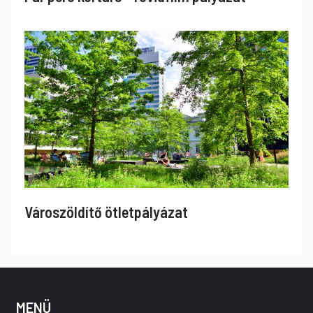
Városzöldítő ötletpályázat
MENÜ