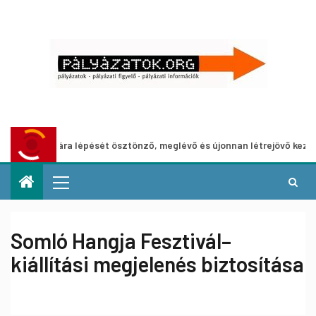
pályára lépését ösztönző, meglévő és újonnan létrejövő kezdeménye
Somló Hangja Fesztivál–
kiállítási megjelenés biztosítása