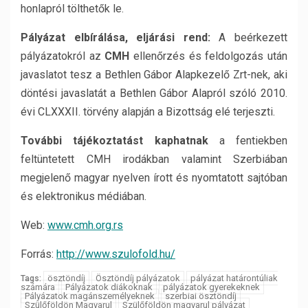
honlapról tölthetők le.
Pályázat elbírálása, eljárási rend:
A beérkezett
pályázatokról az
CMH
ellenőrzés és feldolgozás után
javaslatot tesz a Bethlen Gábor Alapkezelő Zrt-nek, aki
döntési javaslatát a Bethlen Gábor Alapról szóló 2010.
évi CLXXXII. törvény alapján a Bizottság elé terjeszti.
További tájékoztatást kaphatnak
a fentiekben
feltüntetett CMH irodákban valamint Szerbiában
megjelenő magyar nyelven írott és nyomtatott sajtóban
és elektronikus médiában.
Web:
www.cmh.org.rs
Forrás:
http://www.szulofold.hu/
ösztöndíj
Ösztöndíj pályázatok
pályázat határontúliak
Tags:
számára
Pályázatok diákoknak
pályázatok gyerekeknek
Pályázatok magánszemélyeknek
szerbiai ösztöndíj
Szülőföldön Magyarul
Szülőföldön magyarul pályázat