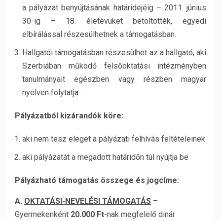
a pályázat benyújtásának határidejéig – 2011. június
30-ig – 18. életévüket betöltötték, egyedi
elbírálással részesülhetnek a támogatásban.
Hallgatói támogatásban részesülhet az a hallgató, aki
Szerbiában működő felsőoktatási intézményben
tanulmányait egészben vagy részben magyar
nyelven folytatja.·
Pályázatból kizárandók köre:
aki nem tesz eleget a pályázati felhívás feltételeinek
aki pályázatát a megadott határidőn túl nyújtja be
Pályázható támogatás összege és jogcíme:
A.
OKTATÁSI-NEVELÉSI TÁMOGATÁS
–
Gyermekenként
20.000 Ft
-nak megfelelő dinár