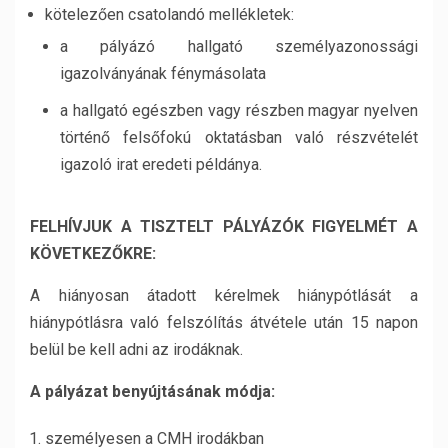
kötelezően csatolandó mellékletek:
a pályázó hallgató személyazonossági
igazolványának fénymásolata
a hallgató egészben vagy részben magyar nyelven
történő felsőfokú oktatásban való részvételét
igazoló irat eredeti példánya.
FELHÍVJUK A TISZTELT PÁLYÁZÓK FIGYELMÉT A
KÖVETKEZŐKRE:
A hiányosan átadott kérelmek hiánypótlását a
hiánypótlásra való felszólítás átvétele után 15 napon
belül be kell adni az irodáknak.
A pályázat benyújtásának módja:
személyesen a CMH irodákban