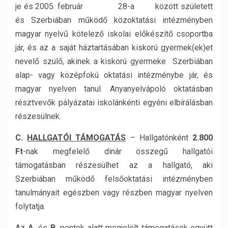
je és 2005. február 28-a között született
és Szerbiában működő közoktatási intézményben
magyar nyelvű kötelező iskolai előkészítő csoportba
jár, és az a saját háztartásában kiskorú gyermek(ek)et
nevelő szülő, akinek a kiskorú gyermeke Szerbiában
alap- vagy középfokú oktatási intézménybe jár, és
magyar nyelven tanul. Anyanyelvápoló oktatásban
résztvevők pályázatai iskolánkénti egyéni elbírálásban
részesülnek.
C.
HALLGATÓI TÁMOGATÁS
– Hallgatónként
2.800
Ft
-nak megfelelő dinár összegű hallgatói
támogatásban részesülhet az a hallgató, aki
Szerbiában működő felsőoktatási intézményben
tanulmányait egészben vagy részben magyar nyelven
folytatja.
Az
A.
és
B.
pontok alatt megjelölt támogatások együtt