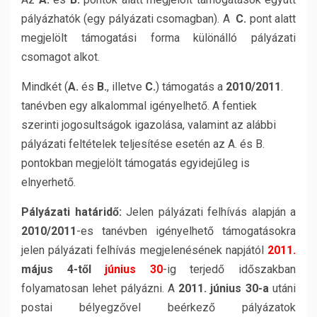
pályázhatók (egy pályázati csomagban). A
C.
pont alatt
megjelölt támogatási forma különálló pályázati
csomagot alkot.
Mindkét (
A.
és
B.
, illetve
C.
) támogatás a
2010/2011
.
tanévben egy alkalommal igényelhető. A fentiek
szerinti jogosultságok igazolása, valamint az alábbi
pályázati feltételek teljesítése esetén az A. és B.
pontokban megjelölt támogatás egyidejűleg is
elnyerhető.
Pályázati határidő:
Jelen pályázati felhívás alapján a
2010/2011
-es tanévben igényelhető támogatásokra
jelen pályázati felhívás megjelenésének napjától
2011.
május 4-től
június 30
-ig terjedő időszakban
folyamatosan lehet pályázni. A
2011. június 30-a
utáni
postai bélyegzővel beérkező pályázatok