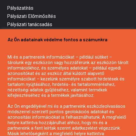
Pályázatírás
Pályázati Előminősítés
Pályázati tanácsadás
Pályázatírás vállalkozásoknak
Az Ön adatainak védelme fontos a számunkra
Mezőgazdasági pályázatírás
Pályázatírás magánszemélyeknek
Mi és a partnereink információkat – például sütiket –
Pályázatírás civil szervezeteknek
tárolunk egy eszközön vagy hozzáférünk az eszközön tárolt
Pályázatírás önkormányzatoknak
információkhoz, és személyes adatokat – például egyedi
azonosítókat és az eszköz által küldött alapvető
Pályázatfigyelés
információkat – kezelünk személyre szabott hirdetések és
Specifikus pályázatfigyelés vagy hírlevél
tartalom nyújtásához, hirdetés- és tartalomméréshez,
nézettségi adatok gyűjtéséhez, valamint termékek
kifejlesztéséhez és a termékek javításához.
PÁLYÁZATFIGYELŐ
Az Ön engedélyével mi és a partnereink eszközleolvasásos
módszerrel szerzett pontos geolokációs adatokat és
azonosítási információkat is felhasználhatunk. A megfelelő
helyre kattintva hozzájárulhat ahhoz, hogy mi és a
Pályázatok magánszemélyeknek
partnereink a fent leírtak szerint adatkezelést végezzünk.
Pályázatok civil szervezeteknek
Másik lehetőségként a megfelelő helyre kattintva