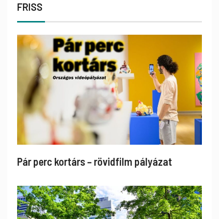
FRISS
Pár perc kortárs – rövidfilm pályázat