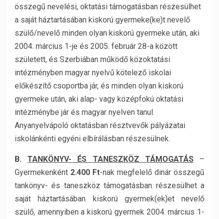
összegű nevelési, oktatási támogatásban részesülhet
a saját háztartásában kiskorú gyermeke(ke)t nevelő
szülő/nevelő minden olyan kiskorú gyermeke után, aki
2004. március 1-je és 2005. február 28-a között
született, és Szerbiában működő közoktatási
intézményben magyar nyelvű kötelező iskolai
előkészítő csoportba jár, és minden olyan kiskorú
gyermeke után, aki alap- vagy középfokú oktatási
intézménybe jár és magyar nyelven tanul.
Anyanyelvápoló oktatásban résztvevők pályázatai
iskolánkénti egyéni elbírálásban részesülnek.
B.
TANKÖNYV- ÉS TANESZKÖZ TÁMOGATÁS
–
Gyermekenként
2.400 Ft
-nak megfelelő dinár
összegű
tankönyv- és taneszköz támogatásban részesülhet a
saját háztartásában kiskorú gyermek(ek)et nevelő
szülő, amennyiben a kiskorú gyermek 2004. március 1-