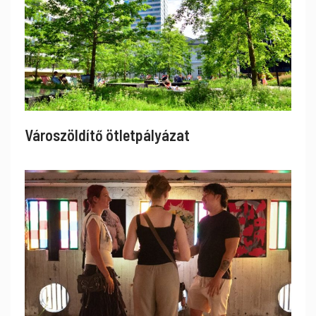
Városzöldítő ötletpályázat