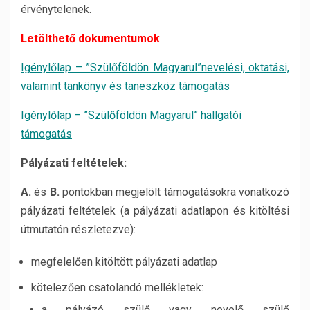
érvénytelenek.
Letölthető dokumentumok
Igénylőlap – ”Szülőföldön Magyarul”nevelési, oktatási,
valamint tankönyv és taneszköz támogatás
Igénylőlap – ”Szülőföldön Magyarul” hallgatói
támogatás
Pályázati feltételek:
A.
és
B.
pontokban megjelölt támogatásokra vonatkozó
pályázati feltételek (a pályázati adatlapon és kitöltési
útmutatón részletezve):
megfelelően kitöltött pályázati adatlap
kötelezően csatolandó mellékletek:
a pályázó szülő vagy nevelő szülő