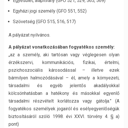
Egyesület, alapítvány (GFO 521, 529, 565, 569)
Egyházi jogi személy (GFO 551, 552)
Szövetség (GFO 515, 516, 517)
A pályázat nyilvános.
A pályázat vonatkozásában fogyatékos személy:
„az a személy, aki tartósan vagy véglegesen olyan
érzékszervi, kommunikációs, fizikai, értelmi,
pszichoszociális károsodással – illetve ezek
bármilyen halmozódásával – él, amely a környezeti,
társadalmi és egyéb jelentős akadályokkal
kölcsönhatásban a hatékony és másokkal egyenlő
társadalmi részvételt korlátozza vagy gátolja.” (A
fogyatékos személyek jogairól és esélyegyenlőségük
biztosításáról szóló 1998. évi XXVI. törvény 4. § a)
pont)