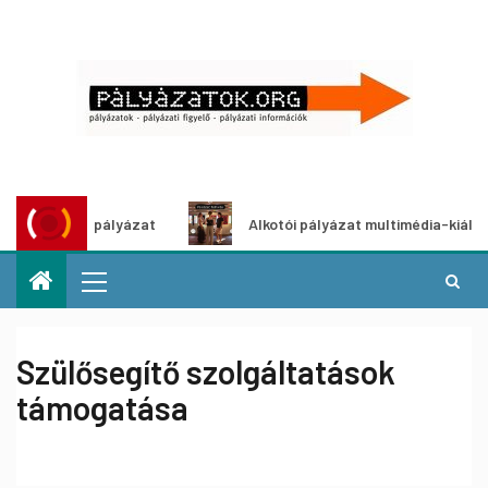
tpályázat
Alkotói pályázat multimédia-kiállításhoz
Szülősegítő szolgáltatások
támogatása