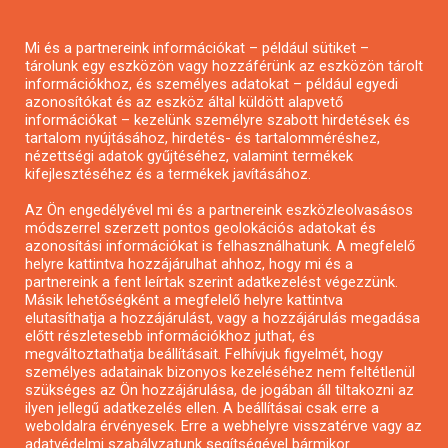
Pályázatírás magánszemélyeknek
Mi és a partnereink információkat – például sütiket –
Pályázatírás civil szervezeteknek
tárolunk egy eszközön vagy hozzáférünk az eszközön tárolt
Pályázatírás önkormányzatoknak
információkhoz, és személyes adatokat – például egyedi
azonosítókat és az eszköz által küldött alapvető
Pályázatfigyelés
információkat – kezelünk személyre szabott hirdetések és
Specifikus pályázatfigyelés vagy hírlevél
tartalom nyújtásához, hirdetés- és tartalomméréshez,
nézettségi adatok gyűjtéséhez, valamint termékek
kifejlesztéséhez és a termékek javításához.
PÁLYÁZATFIGYELŐ
Az Ön engedélyével mi és a partnereink eszközleolvasásos
módszerrel szerzett pontos geolokációs adatokat és
azonosítási információkat is felhasználhatunk. A megfelelő
helyre kattintva hozzájárulhat ahhoz, hogy mi és a
Pályázatok magánszemélyeknek
partnereink a fent leírtak szerint adatkezelést végezzünk.
Pályázatok civil szervezeteknek
Másik lehetőségként a megfelelő helyre kattintva
elutasíthatja a hozzájárulást, vagy a hozzájárulás megadása
Pályázatok vállalkozásoknak
előtt részletesebb információkhoz juthat, és
Önkormányzati pályázatok
megváltoztathatja beállításait. Felhívjuk figyelmét, hogy
személyes adatainak bizonyos kezeléséhez nem feltétlenül
Mezőgazdasági pályázatok
szükséges az Ön hozzájárulása, de jogában áll tiltakozni az
Falusi turizmus pályázatok
ilyen jellegű adatkezelés ellen. A beállításai csak erre a
weboldalra érvényesek. Erre a webhelyre visszatérve vagy az
Napelem pályázatok
adatvédelmi szabályzatunk segítségével bármikor