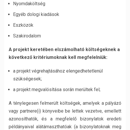
Nyomdaköltség
Egyéb dologi kiadások
Eszközök
Szakirodalom
A projekt keretében elszámolható költségeknek a
következő kritériumoknak kell megfelelniük:
a projekt végrehajtásához elengedhetetlenül
szükségesek;
a projekt megvalósítása során merültek fel;
A ténylegesen felmerült költségek, amelyek a pályázó
vagy partnere(i) könyveibe be lettek vezetve, emellett
azonosíthatók, és a megfelelő bizonylatok eredeti
példányaival alátámaszthatóak (a bizonylatoknak meg