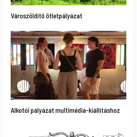
Városzöldítő ötletpályázat
Alkotói pályázat multimédia-kiállításhoz