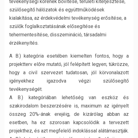
tevékenységi körének bővítése, területi kiterjesztése,
szülősegítő hálózatok és együttműködések
kialakítása, az érdekvédelmi tevékenység erősítése, a
szülők foglalkoztatásának elősegítése és
tehermentesítése, disszemináció, társadalmi
érzékenyítés.
A B.) kategória esetében kiemelten fontos, hogy a
projektterv előre mutató, jól felépített legyen; tükrözze,
hogy a civil szervezet tudatosan, jól körvonalazott
igényekhez igazodva végzi szülősegítő
tevékenységét.
A B.) kategóriában lehetőség van eszköz és
szakirodalom beszerzésére is, maximum az igényelt
összeg 20%-ának erejéig, de kizárólag abban az
esetben, ha ez szorosan kapcsolódik a tervezett
projekthez, és azt megfelelő indoklással alátámasztják.