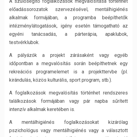
A szülősegítő foglalkozások megvalósítása történhet
előadássorozatok szervezésével, mentálhigiénés
alkalmak formájában, a programba beépíthetők
intézménylátogatások, igény esetén támogatható az
egyéni tanácsadás, a párterápia, apaklubok,
testvérklubok.
A pályázók a projekt zárásaként vagy egyéb
időpontban a megvalósítás során beépíthetnek egy
rekreációs programelemet is a projekttervbe (pl.
kirándulás, közös kulturális, sport program, stb.).
A foglalkozások megvalósítás történhet rendszeres
találkozások formájában vagy pár napba sűrített
intenzív alkalmak keretében is.
A mentálhigiénés foglalkozásokat kizárólag
pszichológus vagy mentálhigiénés vagy a választott