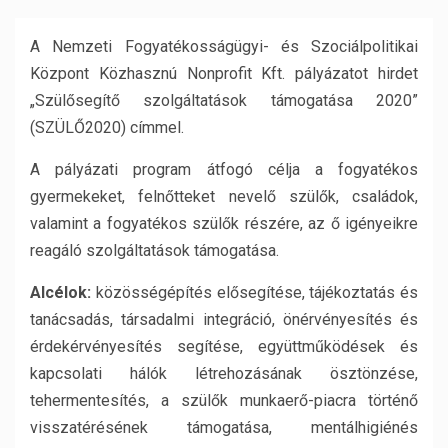
A Nemzeti Fogyatékosságügyi- és Szociálpolitikai
Központ Közhasznú Nonprofit Kft. pályázatot hirdet
„Szülősegítő szolgáltatások támogatása 2020”
(SZÜLŐ2020) címmel.
A pályázati program átfogó célja a fogyatékos
gyermekeket, felnőtteket nevelő szülők, családok,
valamint a fogyatékos szülők részére, az ő igényeikre
reagáló szolgáltatások támogatása.
Alcélok:
közösségépítés elősegítése, tájékoztatás és
tanácsadás, társadalmi integráció, önérvényesítés és
érdekérvényesítés segítése, együttműködések és
kapcsolati hálók létrehozásának ösztönzése,
tehermentesítés, a szülők munkaerő-piacra történő
visszatérésének támogatása, mentálhigiénés