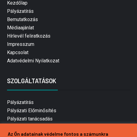
Kezdőlap
Pályázatírás
Bemutatkozás
Médiaajánlat
Hírlevél feliratkozás
Impresszum
Kapcsolat
Adatvédelmi Nyilatkozat
SZOLGÁLTATÁSOK
Pályázatírás
Pályázati Előminősítés
Pályázati tanácsadás
Pályázatírás vállalkozásoknak
Az Ön adatainak védelme fontos a számunkra
Mezőgazdasági pályázatírás