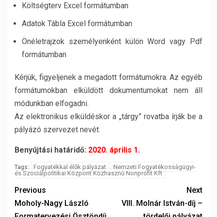
Költségterv Excel formátumban
Adatok Tábla Excel formátumban
Önéletrajzok személyenként külön Word vagy Pdf
formátumban
Kérjük, figyeljenek a megadott formátumokra. Az egyéb
formátumokban elküldött dokumentumokat nem áll
módunkban elfogadni.
Az elektronikus elküldéskor a „tárgy” rovatba írják be a
pályázó szervezet nevét.
Benyújtási határidő:
2020. április 1.
Fogyatékkal élők pályázat
Nemzeti Fogyatékosságügyi-
Tags:
és Szociálpolitikai Központ Közhasznú Nonprofit Kft
Previous
Next
Moholy-Nagy László
VIII. Molnár István-díj –
Formatervezési Ösztöndíj
tördelői pályázat