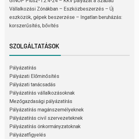
GINOP Plusz-1.2.4-24 – KKV pályázat a Szabad
Vállalkozási Zónákban – Eszközbeszerzés – Új
eszközök, gépek beszerzése – Ingatlan beruházás:
korszerűsítés, bővítés
SZOLGÁLTATÁSOK
Pályázatírás
Pályázati Előminősítés
Pályázati tanácsadás
Pályázatírás vállalkozásoknak
Mezőgazdasági pályázatírás
Pályázatírás magánszemélyeknek
Pályázatírás civil szervezeteknek
Pályázatírás önkormányzatoknak
Pályázatfigyelés