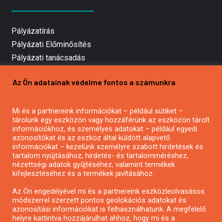
Pályázatírás
Pályázati Előminősítés
Pályázati tanácsadás
Pályázatírás vállalkozásoknak
Az Ön adatainak védelme fontos a számunkra
Mezőgazdasági pályázatírás
Pályázatírás magánszemélyeknek
Mi és a partnereink információkat – például sütiket –
Pályázatírás civil szervezeteknek
tárolunk egy eszközön vagy hozzáférünk az eszközön tárolt
Pályázatírás önkormányzatoknak
információkhoz, és személyes adatokat – például egyedi
azonosítókat és az eszköz által küldött alapvető
Pályázatfigyelés
információkat – kezelünk személyre szabott hirdetések és
Specifikus pályázatfigyelés vagy hírlevél
tartalom nyújtásához, hirdetés- és tartalomméréshez,
nézettségi adatok gyűjtéséhez, valamint termékek
kifejlesztéséhez és a termékek javításához.
PÁLYÁZATFIGYELŐ
Az Ön engedélyével mi és a partnereink eszközleolvasásos
módszerrel szerzett pontos geolokációs adatokat és
azonosítási információkat is felhasználhatunk. A megfelelő
helyre kattintva hozzájárulhat ahhoz, hogy mi és a
Pályázatok magánszemélyeknek