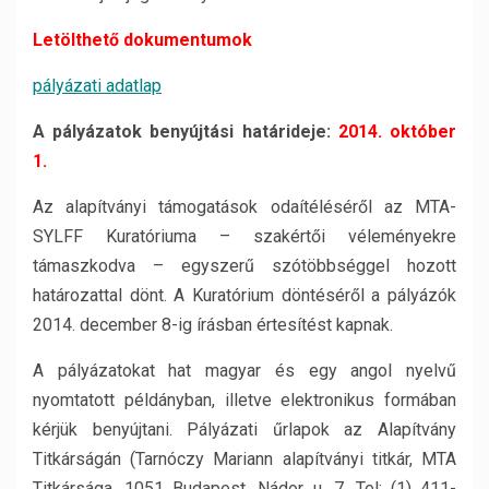
Letölthető dokumentumok
pályázati adatlap
A pályázatok benyújtási határideje:
2014. október
1.
Az alapítványi támogatások odaítéléséről az MTA-
SYLFF Kuratóriuma – szakértői véleményekre
támaszkodva – egyszerű szótöbbséggel hozott
határozattal dönt. A Kuratórium döntéséről a pályázók
2014. december 8-ig írásban értesítést kapnak.
A pályázatokat hat magyar és egy angol nyelvű
nyomtatott példányban, illetve elektronikus formában
kérjük benyújtani. Pályázati űrlapok az Alapítvány
Titkárságán (Tarnóczy Mariann alapítványi titkár, MTA
Titkársága, 1051 Budapest, Nádor u. 7. Tel: (1) 411-