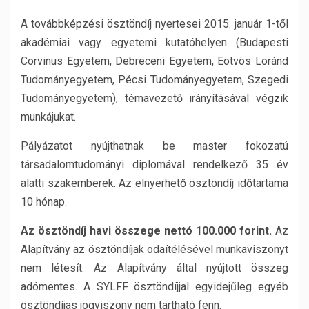
A továbbképzési ösztöndíj nyertesei 2015. január 1-től
akadémiai vagy egyetemi kutatóhelyen (Budapesti
Corvinus Egyetem, Debreceni Egyetem, Eötvös Loránd
Tudományegyetem, Pécsi Tudományegyetem, Szegedi
Tudományegyetem), témavezető irányításával végzik
munkájukat.
Pályázatot nyújthatnak be master fokozatú
társadalomtudományi diplomával rendelkező 35 év
alatti szakemberek. Az elnyerhető ösztöndíj időtartama
10 hónap.
Az ösztöndíj havi összege nettó 100.000 forint.
Az
Alapítvány az ösztöndíjak odaítélésével munkaviszonyt
nem létesít. Az Alapítvány által nyújtott összeg
adómentes. A SYLFF ösztöndíjjal egyidejűleg egyéb
ösztöndíjas jogviszony nem tartható fenn.