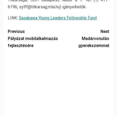
6196, sylff@titkarsag.mta.hu) igényelhetők.
LINK:
Sasakawa Young Leaders Fellowship Fund
Previous
Next
Pályázat mobilalkalmazás
Madárvonulás
fejlesztésére
gyerekszemmel