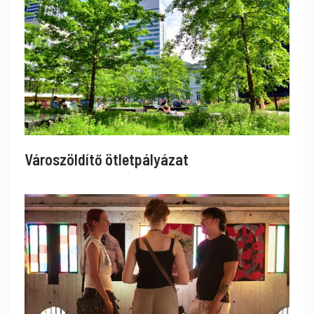
Városzöldítő ötletpályázat