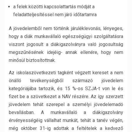
a felek közötti kapcsolattartás módját a
feladatteljesítéssel nem járó időtartamra
A jövedelemből nem történik járuléklevonás, lényeges,
hogy a diák munkavállaló egészségügyi szolgáltatásra
viszont jogosult a diákigazolványra való jogosultság
megszűnésének idejéig- annak ellenére, hogy nem
minősül biztosítottnak.
Az iskolaszövetkezeti tagként végzett kereset a nem
önálló tevékenységből származó jövedelem
kategóriájába tartozik, és 15 %-os SZJA-t von le és
fizet be a szövetkezet a NAV részére. Az így szerzett
jövedelem tehát szerepel a személyi jövedelemadó
bevallásban. A munkavállaló a diákigazolvány
érvényességéig vállalhat munkát, tehát a tanév végén,
még október 31-ig adottak a feltételek a kedvező