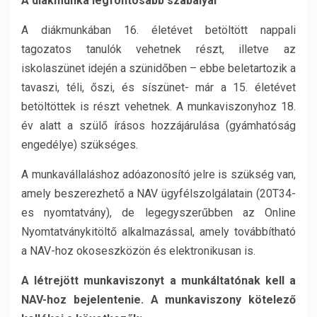
A diákmunka legfontosabb szabályai
A diákmunkában 16. életévet betöltött nappali
tagozatos tanulók vehetnek részt, illetve az
iskolaszünet idején a szünidőben – ebbe beletartozik a
tavaszi, téli, őszi, és síszünet- már a 15. életévet
betöltöttek is részt vehetnek. A munkaviszonyhoz 18.
év alatt a szülő írásos hozzájárulása (gyámhatóság
engedélye) szükséges.
A munkavállaláshoz adóazonosító jelre is szükség van,
amely beszerezhető a NAV ügyfélszolgálatain (20T34-
es nyomtatvány), de legegyszerűbben az Online
Nyomtatványkitöltő alkalmazással, amely továbbítható
a NAV-hoz okoseszközön és elektronikusan is.
A létrejött munkaviszonyt a munkáltatónak kell a
NAV-hoz bejelentenie. A munkaviszony kötelező