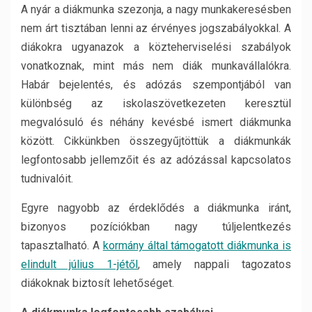
A nyár a diákmunka szezonja, a nagy munkakeresésben
nem árt tisztában lenni az érvényes jogszabályokkal. A
diákokra ugyanazok a közteherviselési szabályok
vonatkoznak, mint más nem diák munkavállalókra.
Habár bejelentés, és adózás szempontjából van
különbség az iskolaszövetkezeten keresztül
megvalósuló és néhány kevésbé ismert diákmunka
között. Cikkünkben összegyűjtöttük a diákmunkák
legfontosabb jellemzőit és az adózással kapcsolatos
tudnivalóit.
Egyre nagyobb az érdeklődés a diákmunka iránt,
bizonyos pozíciókban nagy túljelentkezés
tapasztalható. A
kormány által támogatott diákmunka is
elindult július 1-jétől
, amely nappali tagozatos
diákoknak biztosít lehetőséget.