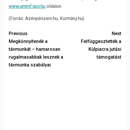
www.ommf.gov.hu
oldalon.
(Forrás: Azénpénzem.hu, Kormány.hu)
Previous
Next
Megkönnyítenék a
Felfüggesztették a
távmunkát – hamarosan
Külpiacra jutási
rugalmasabbak lesznek a
támogatást
távmunka szabályai