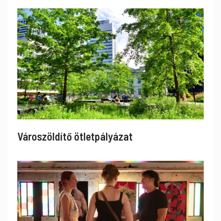
Városzöldítő ötletpályázat