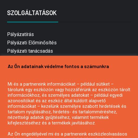
SZOLGÁLTATÁSOK
Pályázatírás
Pályázati Előminősítés
Pályázati tanácsadás
Pályázatírás vállalkozásoknak
Az Ön adatainak védelme fontos a számunkra
Mezőgazdasági pályázatírás
Pályázatírás magánszemélyeknek
Mi és a partnereink információkat – például sütiket –
Pályázatírás civil szervezeteknek
tárolunk egy eszközön vagy hozzáférünk az eszközön tárolt
Pályázatírás önkormányzatoknak
információkhoz, és személyes adatokat – például egyedi
azonosítókat és az eszköz által küldött alapvető
Pályázatfigyelés
információkat – kezelünk személyre szabott hirdetések és
Specifikus pályázatfigyelés vagy hírlevél
tartalom nyújtásához, hirdetés- és tartalomméréshez,
nézettségi adatok gyűjtéséhez, valamint termékek
kifejlesztéséhez és a termékek javításához.
PÁLYÁZATFIGYELŐ
Az Ön engedélyével mi és a partnereink eszközleolvasásos