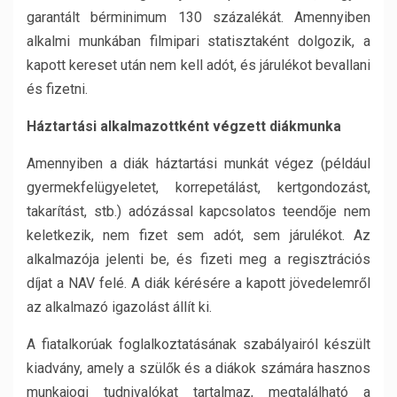
garantált bérminimum 130 százalékát. Amennyiben
alkalmi munkában filmipari statisztaként dolgozik, a
kapott kereset után nem kell adót, és járulékot bevallani
és fizetni.
Háztartási alkalmazottként végzett diákmunka
Amennyiben a diák háztartási munkát végez (például
gyermekfelügyeletet, korrepetálást, kertgondozást,
takarítást, stb.) adózással kapcsolatos teendője nem
keletkezik, nem fizet sem adót, sem járulékot. Az
alkalmazója jelenti be, és fizeti meg a regisztrációs
díjat a NAV felé. A diák kérésére a kapott jövedelemről
az alkalmazó igazolást állít ki.
A fiatalkorúak foglalkoztatásának szabályairól készült
kiadvány, amely a szülők és a diákok számára hasznos
munkajogi tudnivalókat tartalmaz, megtalálható a