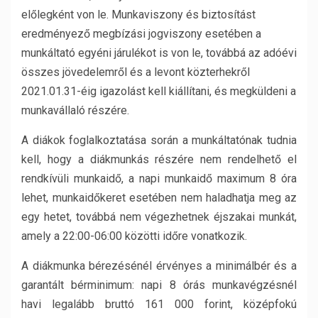
előlegként von le. Munkaviszony és biztosítást
eredményező megbízási jogviszony esetében a
munkáltató egyéni járulékot is von le, továbbá az adóévi
összes jövedelemről és a levont közterhekről
2021.01.31-éig igazolást kell kiállítani, és megküldeni a
munkavállaló részére.
A diákok foglalkoztatása során a munkáltatónak tudnia
kell, hogy a diákmunkás részére nem rendelhető el
rendkívüli munkaidő, a napi munkaidő maximum 8 óra
lehet, munkaidőkeret esetében nem haladhatja meg az
egy hetet, továbbá nem végezhetnek éjszakai munkát,
amely a 22:00-06:00 közötti időre vonatkozik.
A diákmunka bérezésénél érvényes a minimálbér és a
garantált bérminimum: napi 8 órás munkavégzésnél
havi legalább bruttó 161 000 forint, középfokú