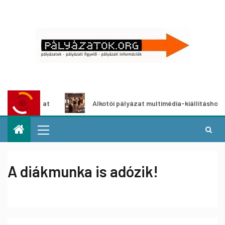
lyázat
Alkotói pályázat multimédia-kiállításhoz
A diákmunka is adózik!