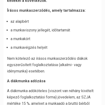
kellékei a következők:
Írásos munkaszerződés, amely tartalmazza:
az alapbért
a munkaviszony jellegét, időtartamát
a munkakört
a munkavégzés helyét
Nem kötelező az írásos munkaszerződés diákok
egyszerűsített foglalkoztatása (alkalmi- vagy
idénymunka) esetében.
A diákmunka adózása
A diákmunka adóköteles (viszont van néhány kivételt
képező foglalkoztatási forma) jövedelem, az SZJA
mértéke 15 %, amelyet a munkaadó a bruttó bérből