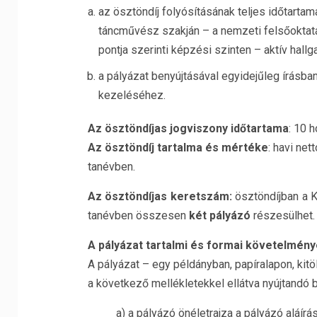
az ösztöndíj folyósításának teljes időtarta
táncművész
szakján –
a nemzeti felsőoktatá
pontja
szerinti képzési szinten –
aktív hallg
a pályázat benyújtásával egyidejűleg írásb
kezeléséhez.
Az ösztöndíjas jogviszony időtartama
:
10 h
Az ösztöndíj tartalma
és mértéke
:
havi
nett
tanévben
.
Az ösztöndíjas keretszám:
ösztöndíjban a 
tanévben összesen
két pályázó
részesülhet.
A pályázat tartalmi és formai követelmény
A pályázat –
egy példányban, papíralapon, kitöl
a következő mellékletekkel ellátva nyújtandó 
a)
a pályázó
önéletrajza
a
pályázó aláírás