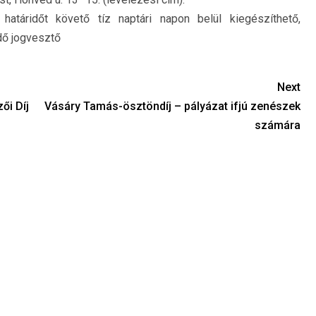
 határidőt követő tíz
naptári napon
belül kiegészíthető,
idő jogvesztő
Next
ői Díj
Vásáry Tamás-ösztöndíj – pályázat ifjú zenészek
számára