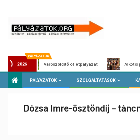
PÁLYÁZATOK
Városzöldítő ötletpályázat
Alkotói pályázat m
2026
PÁLYÁZATOK
SZOLGÁLTATÁSOK
K
Dózsa Imre-ösztöndíj – táncm