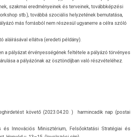
nek
,
szakmai
eredményeinek
és
terveinek,
továbbképzési
orkshop stb.), továbbá szociális helyzetének bemutatása,
pályázó más forrásból nem részesül ugyanerre a célra szóló
tó aláírásával ellátva
(eredeti példány)
.
n a pályázat érvényességének feltétele a pályázó
törvényes
járulása a pályázónak
az
ösztöndíjban való részvételéhez
.
ghirdetést követő (2023.04.20. ) harmincadik nap
(postai
is és Innovációs Minisztérium, Felsőoktatási Stratégiai és
t, Honvéd u. 13
–
15. (levelezési cím)
.