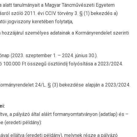
ma alatt tanulmányait a Magyar Táncművészeti Egy
etem
sról szóló 2011. évi CCIV. törvény 3. § (1) bekezdés
a)
atói jogviszony keretében folytatja,
an hozzájárul személyes adatainak a Kormányrendelet
szerinti
ónap (202
3. szeptember 1.
–
2024
. június 30.).
ó
100
.000 Ft összegű ösztöndíj folyósítása
a 2023/2024.
Kormányrendelet 24/
L
. § (3) bekezdése alapján a 202
3/2024.
ei:
tve, a
pályázó által
aláírt
formanyomtatványon
(adatlap) és
–
be
(eredeti példány)
:
ával ellátva
(eredeti példány), melynek része a pályázó