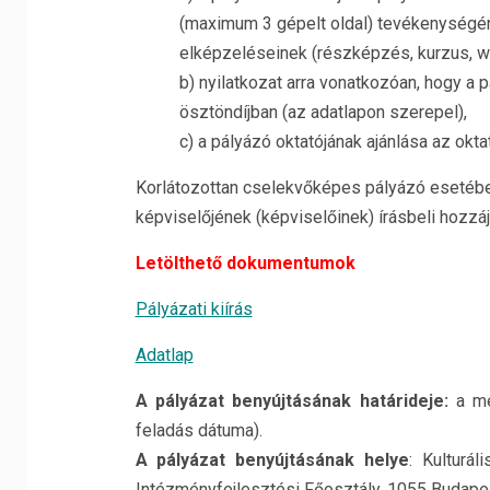
(maximum
3
gépelt
oldal)
tevékenységé
elképzeléseinek (részképzés, kurzus, w
b)
nyilatkozat arra vonatkozóan, hogy a 
ösztöndíjb
an (az adatlapon szerepel),
c)
a pályázó
oktatójának ajánlása
az
okta
K
orlátozottan cselekvőképes pályázó
esetébe
képviselőjének (képviselőinek) írásbeli hozzá
Letölthető dokumentumok
Pályázati kiírás
Adatlap
A pályázat benyújtásának
határideje
:
a me
feladás dátuma)
.
A pályázat benyújtásának
helye
:
Kulturál
Intézményfejlesztési Főosztály,
1
055 Budapes