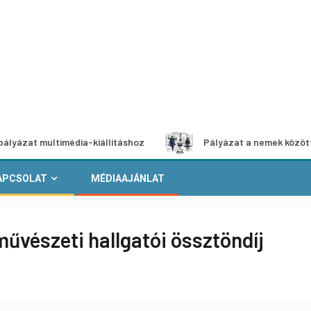
ultimédia-kiállításhoz
Pályázat a nemek közötti egyenlő
APCSOLAT
MÉDIAAJÁNLAT
űvészeti hallgatói össztöndíj