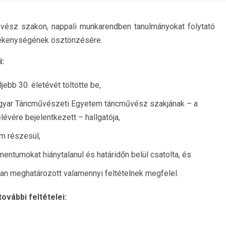
űvész
szakon, nappali munkarendben tanulmányokat
folytató
vékenységének ösztönzésére.
i:
ljebb
30
. életévét töltötte be
,
Magyar Táncművészeti Egyetem táncművész szakjának –
a
élévére bejelentkezett –
hallgatója
,
em részesül
,
entumokat hiánytalanul és határidőn belül csatolta
,
és
ban meghatározott valamennyi feltételnek megfelel.
ovábbi feltételei: