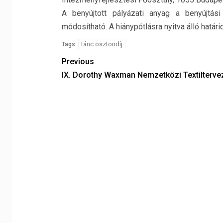
A
benyújtott pályázati anyag a benyújtási
módosítható. A hiánypótlásra nyitva álló határ
tánc ösztöndíj
Tags:
Previous
IX. Dorothy Waxman Nemzetközi Textiltervez