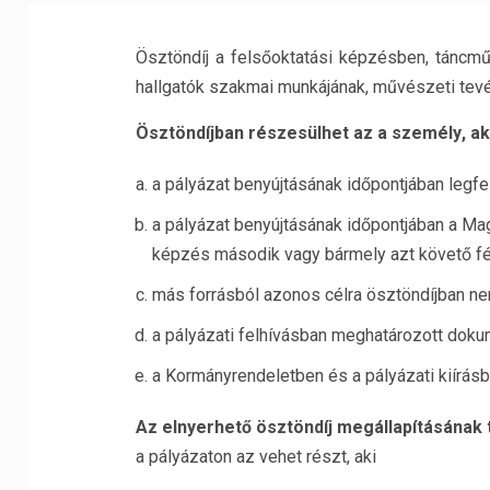
Ösztöndíj a fel
sőoktatási képzésben,
táncm
hallgatók szakmai munkájának, művészeti te
Ösztöndíjban részesülhet az a személy
, ak
a pályázat benyújtásának időpontjában legfe
a pályázat benyújtásának időpontjában a 
képzés második vagy
bármely
azt követő f
más forrásból azonos célra ösztöndíjban n
a pályázati felhívásban meghatározott dokum
a Kormányrendeletben és a pályázati kiírás
Az elnyerhető ösztöndíj megállapításának t
a pályázaton az vehet részt, aki