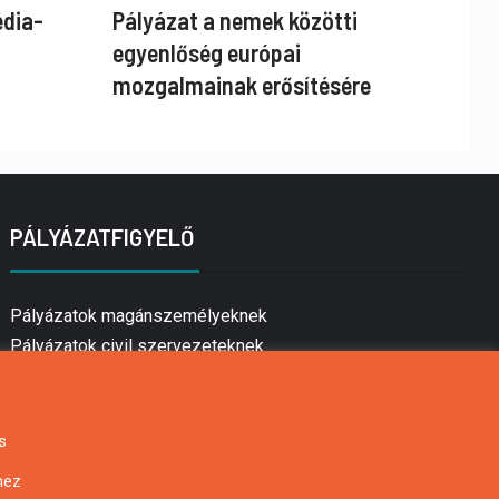
édia-
Pályázat a nemek közötti
egyenlőség európai
mozgalmainak erősítésére
PÁLYÁZATFIGYELŐ
Pályázatok magánszemélyeknek
Pályázatok civil szervezeteknek
Pályázatok vállalkozásoknak
Önkormányzati pályázatok
Mezőgazdasági pályázatok
s
Falusi turizmus pályázatok
hez
Napelem pályázatok