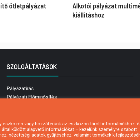
ítő ötletpályázat
Alkotói pályázat multim
kiállításhoz
SZOLGÁLTATÁSOK
Pályázatírás
Pályázati Előminősítés
Pályázati tanácsadás
Pályázatírás vállalkozásoknak
Mezőgazdasági pályázatírás
 egy eszközön vagy hozzáférünk az eszközön tárolt információkhoz, é
által küldött alapvető információkat – kezelünk személyre szabott
Pályázatírás magánszemélyeknek
hez, nézettségi adatok gyűjtéséhez, valamint termékek kifejlesztésé
Pályázatírás civil szervezeteknek