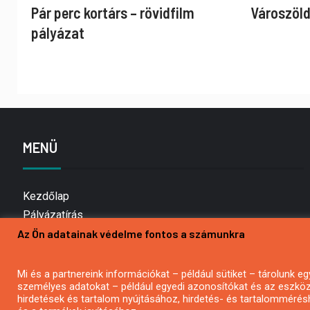
Pár perc kortárs – rövidfilm
Városzöld
pályázat
MENÜ
Kezdőlap
Pályázatírás
Az Ön adatainak védelme fontos a számunkra
Bemutatkozás
Médiaajánlat
Hírlevél feliratkozás
Mi és a partnereink információkat – például sütiket – tárolunk
személyes adatokat – például egyedi azonosítókat és az eszköz 
Impresszum
hirdetések és tartalom nyújtásához, hirdetés- és tartalommérés
Kapcsolat