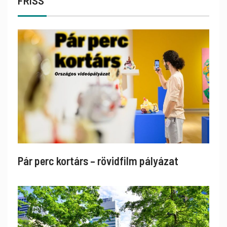
FRISS
Pár perc kortárs – rövidfilm pályázat