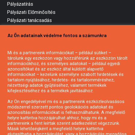
Pályázatírás
Pályázati Előminősítés
Pályázati tanácsadás
Pályázatírás vállalkozásoknak
Az Ön adatainak védelme fontos a számunkra
Mezőgazdasági pályázatírás
Pályázatírás magánszemélyeknek
Mi és a partnereink információkat – például sütiket –
Pályázatírás civil szervezeteknek
tárolunk egy eszközön vagy hozzáférünk az eszközön tárolt
Pályázatírás önkormányzatoknak
információkhoz, és személyes adatokat – például egyedi
azonosítókat és az eszköz által küldött alapvető
Pályázatfigyelés
információkat – kezelünk személyre szabott hirdetések és
Specifikus pályázatfigyelés vagy hírlevél
tartalom nyújtásához, hirdetés- és tartalomméréshez,
nézettségi adatok gyűjtéséhez, valamint termékek
kifejlesztéséhez és a termékek javításához.
PÁLYÁZATFIGYELŐ
Az Ön engedélyével mi és a partnereink eszközleolvasásos
módszerrel szerzett pontos geolokációs adatokat és
azonosítási információkat is felhasználhatunk. A megfelelő
helyre kattintva hozzájárulhat ahhoz, hogy mi és a
Pályázatok magánszemélyeknek
partnereink a fent leírtak szerint adatkezelést végezzünk.
Pályázatok civil szervezeteknek
Másik lehetőségként a megfelelő helyre kattintva
elutasíthatja a hozzájárulást, vagy a hozzájárulás megadása
Pályázatok vállalkozásoknak