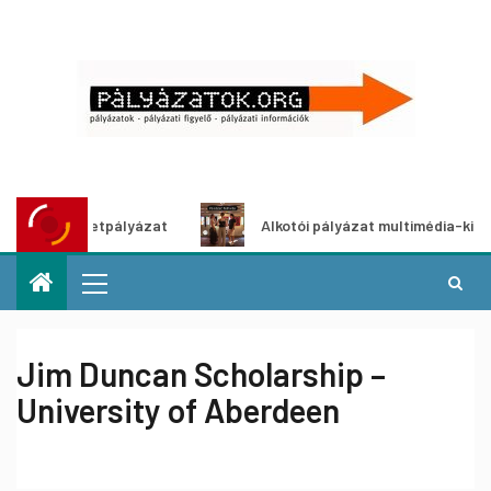
tő ötletpályázat
Alkotói pályázat multimédia-kiállításhoz
Jim Duncan Scholarship –
University of Aberdeen