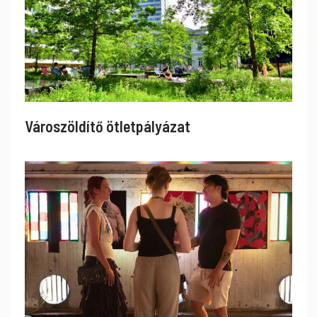
Városzöldítő ötletpályázat