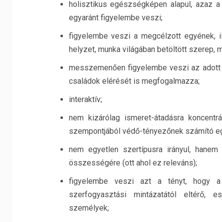
holisztikus egészségképen alapul, azaz a
egyaránt figyelembe veszi;
figyelembe veszi a megcélzott egyének, ill
helyzet, munka világában betöltött szerep, ma
messzemenően figyelembe veszi az adott szí
családok elérését is megfogalmazza;
interaktív;
nem kizárólag ismeret-átadásra koncentrá
szempontjából védő-tényezőnek számító eg
nem egyetlen szertípusra irányul, hanem
összességére (ott ahol ez releváns);
figyelembe veszi azt a tényt, hogy a
szerfogyasztási mintázatától eltérő, e
személyek;