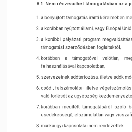
8.1. Nem részesülhet támogatásban az a p
a benyújtott támogatás iránti kérelmében me
a korábban nyújtott állami, vagy Európai Uni
a korábbi pályázati program megvalósítása 
támogatási szerződésben foglaltaktól,
korábban a támogatóval valótlan, me
felhasználásával kapcsolatban,
szervezetnek adótartozása, illetve adók mód
csőd-, felszámolási- illetve végelszámolási e
való törlését az ügyészség kezdeményezte
korábban megítélt támogatásáról szóló be
esedékességű, elszámolatlan vagy visszafi
munkaügyi kapcsolatai nem rendezettek,