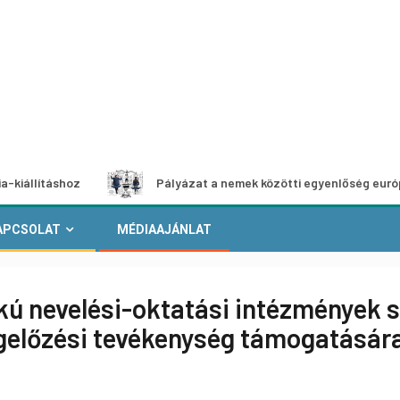
shoz
Pályázat a nemek közötti egyenlőség európai mozgal
APCSOLAT
MÉDIAAJÁNLAT
kú nevelési-oktatási intézmények 
gelőzési tevékenység támogatásár