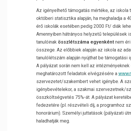
Az igényelhető támogatás mértéke, az iskola 
októberi statisztika alapján, ha meghaladja a 
érő iskolák esetében pedig 2000 Ft/ diák lehe
Amennyiben hátrányos helyzetű települések is
tanulóinak
összlétszáma egyenként
nem éri 
összege. Az előbbiek alapján az iskola az ada
tanulólétszám alapján nyújthat be támogatási i
A pályázat során nem kell az intézményeknek ö
meghatározott feladatok elvégzésére a
www.n
szervezetet/szakembert vehet igénybe. A sz
igénybevételekor, a szakmai szervezetnek/s
összköltségvetés 75%-át. A pályázat keretéb
fedezetére (pl. részvételi díj, a programhoz 
honorárium). Személyi juttatások (pályázati ú
haladhatják meg.