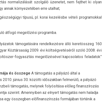
ás normalizálását szolgáló üzenetet, nem fejthet ki olyan
y annak környezetében erre utalhat;
egészségügyi típusú, pl. korai kezelésbe vételi programokkal
suló átfogó megelőzési programba.
yázatok támogatására rendelkezésre álló keretösszeg 160
agyar Köztársaság 2009. évi költségvetéséről szóló 2008. évi
ábítószer-fogyasztás megelőzésével kapcsolatos feladatok”
rmája és összege
A támogatás a pályázó által a
 2010. június 30. közötti időszakban felmerülő, a pályázó
nzbeli támogatás, melynek folyósítása előleg finanszírozás
pontja szerint. Amennyiben az elnyert támogatás nem haladja
tása egy összegben előfinanszírozás formájában történik a