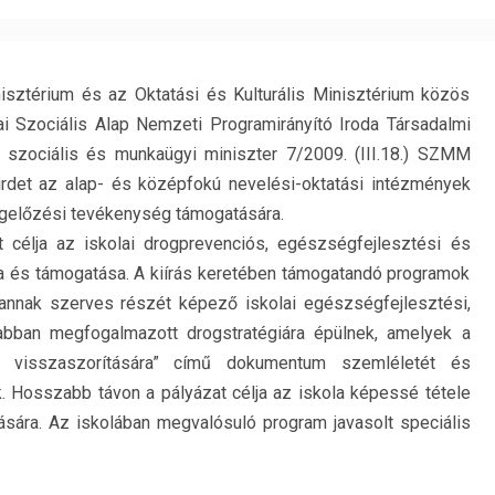
isztérium és az Oktatási és Kulturális Minisztérium közös
 Szociális Alap Nemzeti Programirányító Iroda Társadalmi
a szociális és munkaügyi miniszter 7/2009. (III.18.) SZMM
hirdet az alap- és középfokú nevelési-oktatási intézmények
gelőzési tevékenység támogatására.
 célja az iskolai drogprevenciós, egészségfejlesztési és
 és támogatása. A kiírás keretében támogatandó programok
z annak szerves részét képező iskolai egészségfejlesztési,
abban megfogalmazott drogstratégiára épülnek, amelyek a
ma visszaszorítására” című dokumentum szemléletét és
ik. Hosszabb távon a pályázat célja az iskola képessé tétele
sára. Az iskolában megvalósuló program javasolt speciális