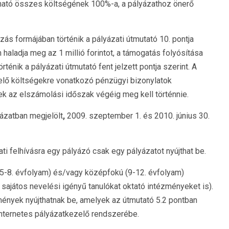
ható összes költségének 100%-a, a pályázathoz önerő
zás formájában történik a pályázati útmutató 10. pontja
haladja meg az 1 millió forintot, a támogatás folyósítása
énik a pályázati útmutató fent jelzett pontja szerint. A
elő költségekre vonatkozó pénzügyi bizonylatok
ek az elszámolási időszak végéig meg kell történnie.
yázatban megjelölt
,
2009. szeptember 1. és 2010. június 30.
ti felhívásra egy pályázó csak egy pályázatot nyújthat be.
(5-8. évfolyam) és/vagy középfokú (9-12. évfolyam)
 sajátos nevelési igényű tanulókat oktató intézményeket is).
mények nyújthatnak be, amelyek az útmutató 5.2 pontban
 internetes pályázatkezelő rendszerébe.