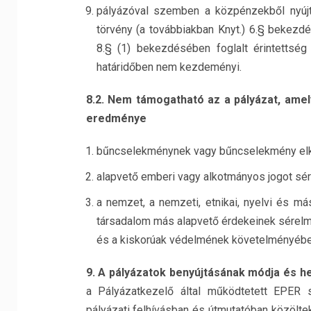
pályázóval szemben a közpénzekből nyújto
törvény (a továbbiakban Knyt.) 6.§ bekezdé
8.§ (1) bekezdésében foglalt érintettség
határidőben nem kezdeményi.
8.2. Nem támogatható az a pályázat, amel
eredménye
bűncselekménynek vagy bűncselekmény elkö
alapvető emberi vagy alkotmányos jogot sér
a nemzet, a nemzeti, etnikai, nyelvi és 
társadalom más alapvető érdekeinek sérelmé
és a kiskorúak védelmének követelményébe
9. A pályázatok benyújtásának módja és h
a Pályázatkezelő által működtetett EPER s
pályázati felhívásban és útmutatóban közölte