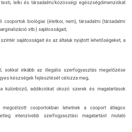
 testi, lelki és társadalmi/közösségi egészségdimenziókat
. csoportok biológiai (életkor, nem), társadalmi (társadalmi
rginalizáció stb.) sajátosságait;
ntér sajátosságait és az általuk nyújtott lehetőségeket, a
l, sokkal inkább az illegális szerfogyasztás megelőzése
yes készségek fejlesztését célozza meg;
 a különböző, addikciókat okozó szerek és magatartások
 megcélzott csoportokban lehetnek a csoport átlagos
setleg intenzívebb szerfogyasztási magatartást mutató