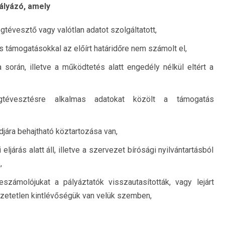
ályázó, amely
gtévesztő vagy valótlan adatot szolgáltatott,
ós támogatásokkal az előírt határidőre nem számolt el,
során, illetve a működtetés alatt engedély nélkül eltért a
gtévesztésre alkalmas adatokat közölt a támogatás
jára behajtható köztartozása van,
ljárás alatt áll, illetve a szervezet bírósági nyilvántartásból
,
számolójukat a pályáztatók visszautasították, vagy lejárt
zetetlen kintlévőségük van velük szemben,