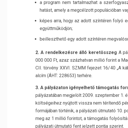
a program nem tartalmazhat a szerfogyaszt
hatást, amely a megcélzott populációban vag
képes arra, hogy az adott színtéren folyó 
együttműködjön;
beilleszthető egy adott színtéren megvaló
2. A rendelkezésre álló keretösszeg
A pál
000 000 Ft, azaz százhatvan millió forint a M
CII. törvény XXVI. SZMM fejezet 16/40 „A k
alcím (ÁHT: 228653) terhére.
3. A pályázaton igényelhető támogatás fo
pályázatában megjelölt 2009. szeptember 1. és
költségeihez nyújtott vissza nem térítendő pé
formájában történik, a pályázati útmutató 10. 
meg az 1 millió forintot, a támogatás folyósí
pályázati útmutató fent jelzett pontja szerint.