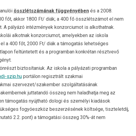
tanulói
összlétszámának függvényében
és a 2008.
400 főt, akkor 1800 Ft/ diák; a 400 fő összlétszámot el nem
t. A pályázó intézmények konzorciumot is alkothatnak.
kolái alkotnak konzorciumot, amelyekben az iskola
el a 400 főt, 2000 Ft/ diák a támogatás lehetséges
tlapon feltüntetett és a programban konkrétan résztvevő
gényt.
nrészt biztosítaniuk. Az iskola a pályázati programban
di-szip.hu
portálon regisztrált szakmai
akmai szervezet/szakember szolgáltatásának
zakembernek juttatandó összeg nem haladhatja meg az
en támogatás nyújtható dologi és személyi kiadások
szükséges fogyóeszköz beszerzésének költsége, tiszteletdíj,
tmutató 2.2. pont) a támogatási összeg 30%-át nem