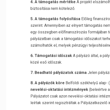
4. A támogatás mértéke
A projekt elszámol
biztosítása nem kötelező.
5. A támogatás folyósítása
Előleg finanszíro
szerint. Amennyiben az elnyert támogatás nem 
egy összegben előfinanszírozás formájában tört
pályázatban csak a támogatási időszakot terh
számolhatók el, melyek pénzügyi teljesítésén
6. Támogatási időszak
A pályázó által, a pál
közé eső időszak.
7. Beadható pályázatok száma
Jelen pályáza
8. A pályázók köre
Belföldi székhelyű alap- 
nevelési-oktatási intézmények
(beleértve a
Pályázatot csak azon nevelési-oktatási intéz
leírtak szerint regisztráltak a Pályázatkezelő