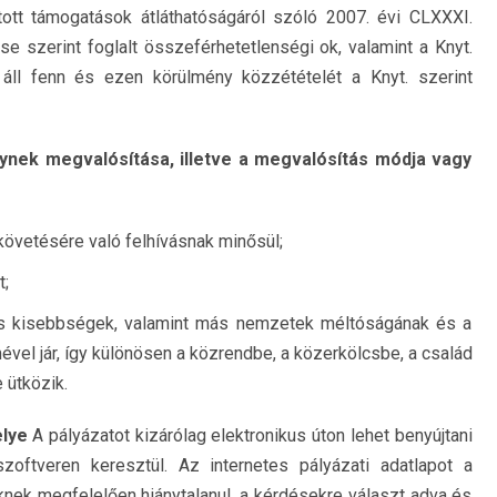
tt támogatások átláthatóságáról szóló 2007. évi CLXXXI.
se szerint foglalt összeférhetetlenségi ok, valamint a Knyt.
 áll fenn és ezen körülmény közzétételét a Knyt. szerint
ynek megvalósítása, illetve a megvalósítás módja vagy
vetésére való felhívásnak minősül;
t;
más kisebbségek, valamint más nemzetek méltóságának és a
vel jár, így különösen a közrendbe, a közerkölcsbe, a család
 ütközik.
elye
A pályázatot kizárólag elektronikus úton lehet benyújtani
zoftveren keresztül. Az internetes pályázati adatlapot a
knek megfelelően hiánytalanul, a kérdésekre választ adva és