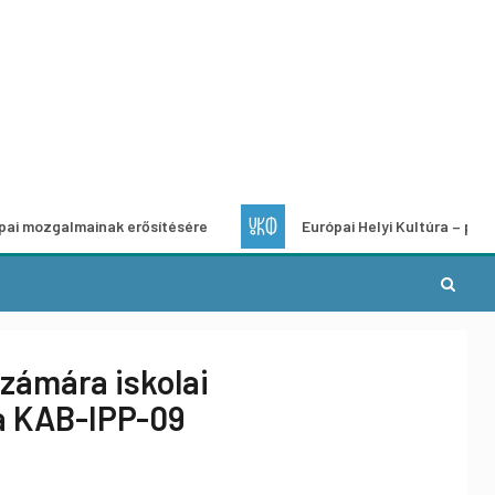
mainak erősítésére
Európai Helyi Kultúra – pályázat helyi 
számára iskolai
a KAB-IPP-09