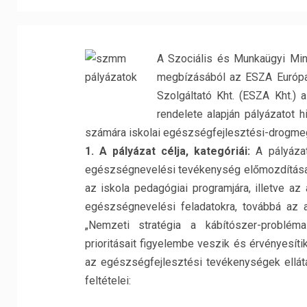
A Szociális és Munkaügyi Min
megbízásából az ESZA Európai
Szolgáltató Kht. (ESZA Kht.) 
rendelete alapján pályázatot 
számára iskolai egészségfejlesztési-drogme
1. A pályázat célja, kategóriái:
A pályázat
egészségnevelési tevékenység előmozdítása
az iskola pedagógiai programjára, illetve a
egészségnevelési feladatokra, továbbá az 
„Nemzeti stratégia a kábítószer-problé
prioritásait figyelembe veszik és érvényesít
az egészségfejlesztési tevékenységek ellátá
feltételei: