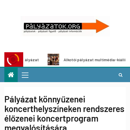
tpályázat
Alkotói pályázat multimédia-kiállításhoz
Pályázat könnyűzenei
koncerthelyszíneken rendszeres
élőzenei koncertprogram
megvalósítására