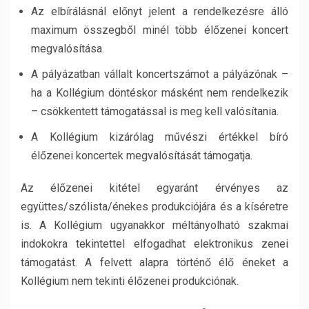
Az elbírálásnál előnyt jelent a rendelkezésre álló
maximum összegből minél több élőzenei koncert
megvalósítása.
A pályázatban vállalt koncertszámot a pályázónak –
ha a Kollégium döntéskor másként nem rendelkezik
– csökkentett támogatással is meg kell valósítania.
A Kollégium kizárólag művészi értékkel bíró
élőzenei koncertek megvalósítását támogatja.
Az élőzenei kitétel egyaránt érvényes az
együttes/szólista/énekes produkciójára és a kíséretre
is. A Kollégium ugyanakkor méltányolható szakmai
indokokra tekintettel elfogadhat elektronikus zenei
támogatást. A felvett alapra történő élő éneket a
Kollégium nem tekinti élőzenei produkciónak.