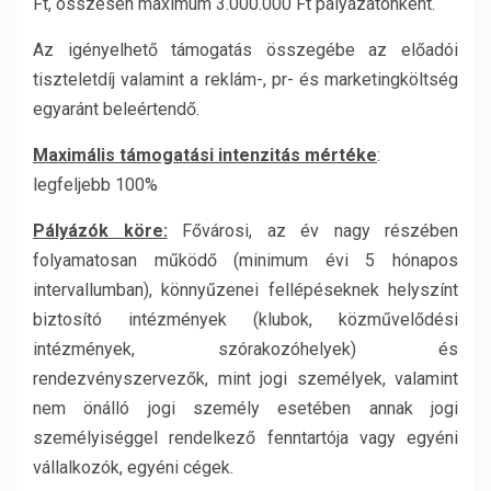
Ft, összesen maximum 3.000.000 Ft pályázatonként.
Az igényelhető támogatás összegébe az előadói
tiszteletdíj valamint a reklám-, pr- és marketingköltség
egyaránt beleértendő.
Maximális támogatási intenzitás mértéke
:
legfeljebb 100%
Pályázók köre:
Fővárosi, az év nagy részében
folyamatosan működő (minimum évi 5 hónapos
intervallumban), könnyűzenei fellépéseknek helyszínt
biztosító intézmények (klubok, közművelődési
intézmények, szórakozóhelyek) és
rendezvényszervezők, mint jogi személyek, valamint
nem önálló jogi személy esetében annak jogi
személyiséggel rendelkező fenntartója vagy egyéni
vállalkozók, egyéni cégek.