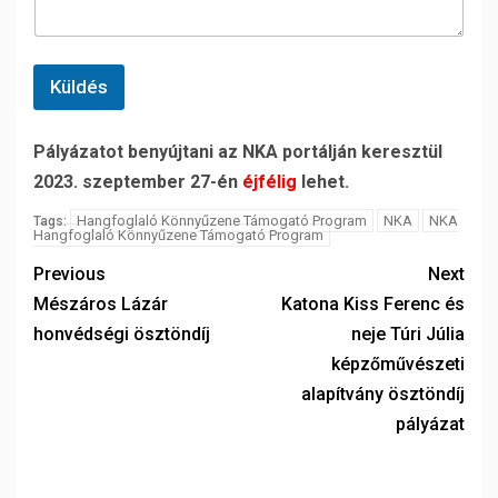
Küldés
Pályázatot benyújtani az NKA portálján keresztül
2023. szeptember 27-én
éjfélig
lehet.
Hangfoglaló Könnyűzene Támogató Program
NKA
NKA
Tags:
Hangfoglaló Könnyűzene Támogató Program
Previous
Next
Mészáros Lázár
Katona Kiss Ferenc és
honvédségi ösztöndíj
neje Túri Júlia
képzőművészeti
alapítvány ösztöndíj
pályázat