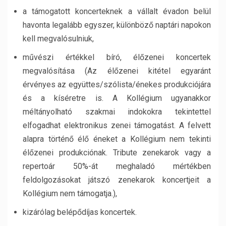
a támogatott koncerteknek a vállalt évadon belül
havonta legalább egyszer, különböző naptári napokon
kell megvalósulniuk,
művészi értékkel bíró, élőzenei koncertek
megvalósítása (Az élőzenei kitétel egyaránt
érvényes az együttes/szólista/énekes produkciójára
és a kíséretre is. A Kollégium ugyanakkor
méltányolható szakmai indokokra tekintettel
elfogadhat elektronikus zenei támogatást. A felvett
alapra történő élő éneket a Kollégium nem tekinti
élőzenei produkciónak. Tribute zenekarok vagy a
repertoár 50%-át meghaladó mértékben
feldolgozásokat játszó zenekarok koncertjeit a
Kollégium nem támogatja.),
kizárólag belépődíjas koncertek.