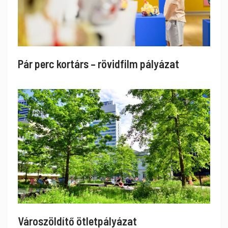
Pár perc kortárs – rövidfilm pályázat
Városzöldítő ötletpályázat