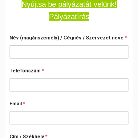
Nyújtsa be pályázatát velünk!
Pályázatírás
Név (magánszemély) / Cégnév / Szervezet neve
*
Telefonszám
*
Email
*
Cím / Székhely
*