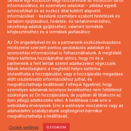
tárolunk egy eszközön vagy hozzáférünk az eszközön tárolt
Pályázatírás önkormányzatoknak
információkhoz, és személyes adatokat – például egyedi
Pályázatfigyelés
azonosítókat és az eszköz által küldött alapvető
információkat – kezelünk személyre szabott hirdetések és
Specifikus pályázatfigyelés vagy hírlevél
tartalom nyújtásához, hirdetés- és tartalomméréshez,
nézettségi adatok gyűjtéséhez, valamint termékek
kifejlesztéséhez és a termékek javításához.
PÁLYÁZATFIGYELŐ
Az Ön engedélyével mi és a partnereink eszközleolvasásos
módszerrel szerzett pontos geolokációs adatokat és
azonosítási információkat is felhasználhatunk. A megfelelő
helyre kattintva hozzájárulhat ahhoz, hogy mi és a
Pályázatok magánszemélyeknek
partnereink a fent leírtak szerint adatkezelést végezzünk.
Pályázatok civil szervezeteknek
Másik lehetőségként a megfelelő helyre kattintva
elutasíthatja a hozzájárulást, vagy a hozzájárulás megadása
Pályázatok vállalkozásoknak
előtt részletesebb információkhoz juthat, és
Önkormányzati pályázatok
megváltoztathatja beállításait. Felhívjuk figyelmét, hogy
személyes adatainak bizonyos kezeléséhez nem feltétlenül
Mezőgazdasági pályázatok
szükséges az Ön hozzájárulása, de jogában áll tiltakozni az
Falusi turizmus pályázatok
ilyen jellegű adatkezelés ellen. A beállításai csak erre a
weboldalra érvényesek. Erre a webhelyre visszatérve vagy az
Napelem pályázatok
adatvédelmi szabályzatunk segítségével bármikor
GINOP pályázatok
megváltoztathatja a beállításait..
Cookie settings
ELFOGADOM