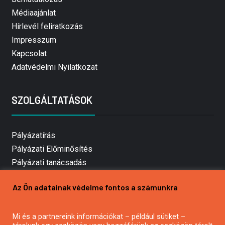
Médiaajánlat
Hírlevél feliratkozás
Impresszum
Kapcsolat
Adatvédelmi Nyilatkozat
SZOLGÁLTATÁSOK
Pályázatírás
Pályázati Előminősítés
Pályázati tanácsadás
Pályázatírás vállalkozásoknak
Az Ön adatainak védelme fontos a számunkra
Mezőgazdasági pályázatírás
Pályázatírás magánszemélyeknek
Pályázatírás civil szervezeteknek
Mi és a partnereink információkat – például sütiket –