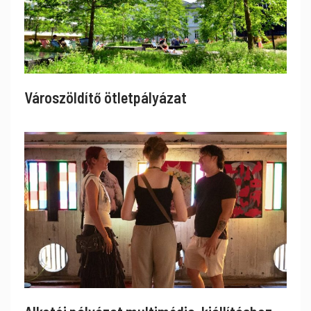
Városzöldítő ötletpályázat