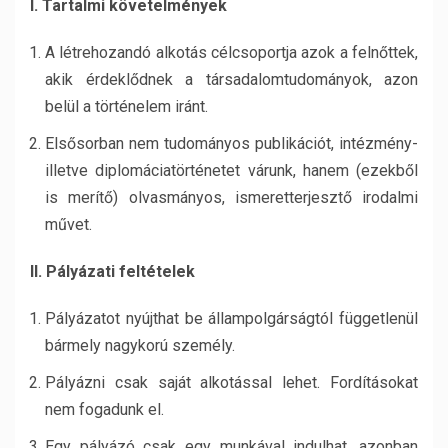
I. Tartalmi követelmények
A létrehozandó alkotás célcsoportja azok a felnőttek,
akik érdeklődnek a társadalomtudományok, azon
belül a történelem iránt.
Elsősorban nem tudományos publikációt, intézmény-
illetve diplomáciatörténetet várunk, hanem (ezekből
is merítő) olvasmányos, ismeretterjesztő irodalmi
művet.
II. Pályázati feltételek
Pályázatot nyújthat be állampolgárságtól függetlenül
bármely nagykorú személy.
Pályázni csak saját alkotással lehet. Fordításokat
nem fogadunk el.
Egy pályázó csak egy munkával indulhat, azonban