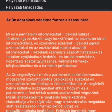
Pályázati Előminősítés
Pályázati tanácsadás
Pályázatírás vállalkozásoknak
Az Ön adatainak védelme fontos a számunkra
Mezőgazdasági pályázatírás
Pályázatírás magánszemélyeknek
Mi és a partnereink információkat – például sütiket –
Pályázatírás civil szervezeteknek
tárolunk egy eszközön vagy hozzáférünk az eszközön tárolt
Pályázatírás önkormányzatoknak
információkhoz, és személyes adatokat – például egyedi
azonosítókat és az eszköz által küldött alapvető
Pályázatfigyelés
információkat – kezelünk személyre szabott hirdetések és
Specifikus pályázatfigyelés vagy hírlevél
tartalom nyújtásához, hirdetés- és tartalomméréshez,
nézettségi adatok gyűjtéséhez, valamint termékek
kifejlesztéséhez és a termékek javításához.
PÁLYÁZATFIGYELŐ
Az Ön engedélyével mi és a partnereink eszközleolvasásos
módszerrel szerzett pontos geolokációs adatokat és
azonosítási információkat is felhasználhatunk. A megfelelő
helyre kattintva hozzájárulhat ahhoz, hogy mi és a
Pályázatok magánszemélyeknek
partnereink a fent leírtak szerint adatkezelést végezzünk.
Pályázatok civil szervezeteknek
Másik lehetőségként a megfelelő helyre kattintva
elutasíthatja a hozzájárulást, vagy a hozzájárulás megadása
Pályázatok vállalkozásoknak
előtt részletesebb információkhoz juthat, és
Önkormányzati pályázatok
megváltoztathatja beállításait. Felhívjuk figyelmét, hogy