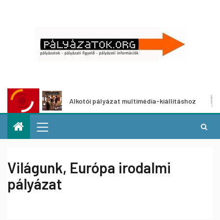
Alkotói pályázat multimédia-kiállításhoz
Pály
Világunk, Európa irodalmi
pályázat