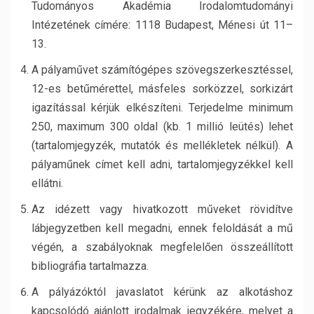
Tudományos Akadémia Irodalomtudományi
Intézetének címére: 1118 Budapest, Ménesi út 11–
13.
A pályaművet számítógépes szövegszerkesztéssel,
12-es betűmérettel, másfeles sorközzel, sorkizárt
igazítással kérjük elkészíteni. Terjedelme minimum
250, maximum 300 oldal (kb. 1 millió leütés) lehet
(tartalomjegyzék, mutatók és mellékletek nélkül). A
pályaműnek címet kell adni, tartalomjegyzékkel kell
ellátni.
Az idézett vagy hivatkozott műveket rövidítve
lábjegyzetben kell megadni, ennek feloldását a mű
végén, a szabályoknak megfelelően összeállított
bibliográfia tartalmazza.
A pályázóktól javaslatot kérünk az alkotáshoz
kapcsolódó ajánlott irodalmak jegyzékére, melyet a