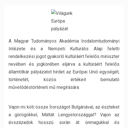
A Magyar Tudományos Akadémia Irodalomtudományi
Intézete és a Nemzeti Kulturális Alap feletti
rendelkezési jogot gyakorló kultúráért felelős miniszter
nevében és jogkörében eljárva a kultúráért felelős
államtitkár pályázatot hirdet az Európai Unió egységét,
történetét, közös értékeit bemutató
művelődéstörténeti mű megírására.
Vajon mi köti össze Írországot Bulgáriával, az észteket
a görögökkel, Máltát Lengyelországgal? Vajon az
évszázadok hosszú során át önmagukkal és