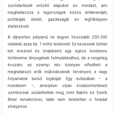
szolidaritását erősítő alapokat és mindazt, ami
meghatározza a tagországok közös értékrendjét,
politikáját, életét, gazdaságát és legfőképpen
életérzését.
A díjnyertes pályamű ne legyen hosszabb 250-300
oldalnál, azaz kb. 1 millió leütésnél. Ez kevésnek tűnhet
két évezred és (majdnem) egy egész kontinens
történelme lényegének felmutatásához, de a rengeteg
évszám, az ezernyi név könnyen elfedheti a
meghatározó erők működésének törvényeit, a nagy
folyamatok belső logikáját. Egy kultúrában – a
mienkben! –, amelyben olyan irodalomtörténeti
szintézisek születhettek meg, mint Babits és Szerb
Antal remekművei, talán nem lehetetlen e feladat
elvégzése.