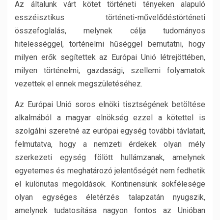
Az általunk várt kötet történeti tényeken alapuló
esszéisztikus történeti-művelődéstörténeti
összefoglalás, melynek célja tudományos
hitelességgel, történelmi hűséggel bemutatni, hogy
milyen erők segítettek az Európai Unió létrejöttében,
milyen történelmi, gazdasági, szellemi folyamatok
vezettek el ennek megszületéséhez.
Az Európai Unió soros elnöki tisztségének betöltése
alkalmából a magyar elnökség ezzel a kötettel is
szolgálni szeretné az európai egység további távlatait,
felmutatva, hogy a nemzeti érdekek olyan mély
szerkezeti egység fölött hullámzanak, amelynek
egyetemes és meghatározó jelentőségét nem fedhetik
el különutas megoldások. Kontinensünk sokfélesége
olyan egységes életérzés talapzatán nyugszik,
amelynek tudatosítása nagyon fontos az Unióban