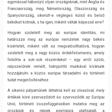
egymással háborúzó olyan országoknak, mint Anglia és
Franciaország, meg Németország, Olaszország és
Spanyolország, sikerült-e végleges külső és belső
békéket kötniük, s ha igen, miként váltak képessé erre?
Hogyan született meg az európai identitás, mi
határozza meg az európai nemzetek nagy békés
kísérletét, miként vált ez megvalósíthatóvá, hogyan
született meg a nagy közös érdekfelismerés, amely
felülírta a sok-sok részérdeket – egy erről szóló,
népszerűnek remélt, hiánypótló munkával kívánunk
hozzájárulni a közös európai társadalmi és történeti
tudat megerősítéséhez.
A sikeres pályaműnek láttatnia kell az olvasóval, mely
értékek köré szerveződött és szerveződik az Európai
Unió, történeti összefüggéseiben mutatva meg az
országok és népek egymásra utaltságát, a