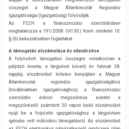
összeget a Magyar Államkincstár Regionális
Igazgatóságai (Igazgatóság) folyósítják.
Az FSZH a finanszírozási szerződésben
meghatározza a 191/2008. (VII.30.) Korm. rendelet 10.
§ (6) bekezdésében foglaltakat.
A támogatás elszámolása és ellenőrzése
A folyósított támogatási összegre vonatkozóan a
pályázó évente, a tárgyévet követő év február 28.
napjáig elszámolást köteles benyújtani a Magyar
Államkincstár regionális igazgatóságához
(továbbiakban: Igazgatósághoz), a finanszírozási
szerződés évközi megszűnése esetén a
megszűnéstől számított 30 napon belül elszámolást
nyújt be a folyósító igazgatósághoz a tárgyévben
igénybe vett működési támogatásról. Az elszámolást
az FSZH elektronikus pályázatkezelő rendszere útján