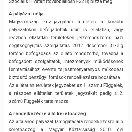
Szociális Hivatalt (továbbiakban FSZH) bízza meg.
A pályázat célja:
Magyarország közigazgatási területén a korábbi
pályázatokon befogadottak után is ellátatlan, vagy
részben ellátatlan területeken jelzőrendszeres házi
segítségnyújtás szolgáltatás 2012. december 31-éig
történő befogadása az ellátó rendszerbe, továbbá a
befogadott szolgáltatók, intézmények működésének
fenntartásához évente teljesítményarányos működést
biztosító pénzügyi források rendelkezésre bocsátása.
Az ellátatlan területek jegyzékét az 1. számú Függelék,
a részben ellátatlan területek jegyzékét pedig a 2.
számú Függelék tartalmazza.
A rendelkezésre álló keretösszeg
Az általános pályázat támogatására rendelkezésre álló
keretösszeg a Magyar Köztársaság 2010. évi