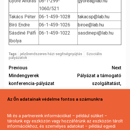
Györe András
06-1-299-
gyorea@lab.hu
1060/521
Takács Péter
06-1-459-1028
takacsp@lab.hu
Bíró Endre
06-1-459-1026
biroe@lab.hu
Sásdiné Pálfi
06-1-459-1022
sasdinepi@lab.hu
Ibolya
jelzőrendszeres házi segítségnyújtás
Szociális
Tags:
pályázatok
Previous
Next
Mindengyerek
Pályázat a támogató
konferencia-pályázat
szolgáltatást,
workshop tartására
pszichiátriai betegek
Az Ön adatainak védelme fontos a számunkra
részére nyújtott
közösségi ellátást,
szenvedélybetegek
Mi és a partnereink információkat – például sütiket –
tárolunk egy eszközön vagy hozzáférünk az eszközön tárolt
részére nyújtott
információkhoz, és személyes adatokat – például egyedi