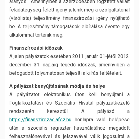
arányos. Amennyiben a szerződésben rögzített vállalt
feladategység felett igény jelenik meg a szolgáltatónál
(várólista) teljesítmény finanszírozási igény nyújtható
be. A teljesítmény támogatások elbírálása évente egy
alkalommal történik meg.
Finanszírozási időszak
A jelen pályázatok esetében 2011. január 01-jétől 2012.
december 31. napjáig terjedő időszak, amennyiben a
befogadott folyamatosan teljesíti a kiírás feltételeit.
A pályázat benyújtásának módja és helye
A pályázatot elektronikus úton kell benyújtani a
Foglalkoztatási és Szociális Hivatal pályázatkezelő
rendszerén keresztül. A pályázó a
https://finanszirozas.afsz.hu
honlapra való belépése
után a szociális regiszter használatához megadott
felhasználónevével és jelszavával válik jogosulttá a