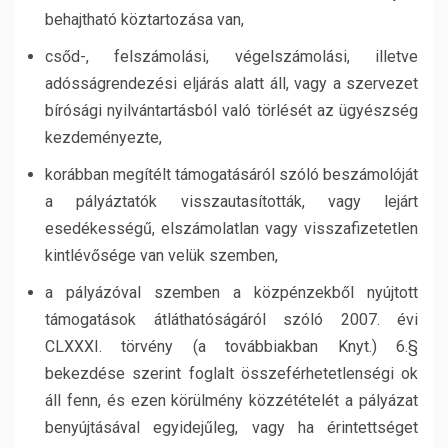
behajtható köztartozása van,
csőd-, felszámolási, végelszámolási, illetve
adósságrendezési eljárás alatt áll, vagy a szervezet
bírósági nyilvántartásból való törlését az ügyészség
kezdeményezte,
korábban megítélt támogatásáról szóló beszámolóját
a pályáztatók visszautasították, vagy lejárt
esedékességű, elszámolatlan vagy visszafizetetlen
kintlévősége van velük szemben,
a pályázóval szemben a közpénzekből nyújtott
támogatások átláthatóságáról szóló 2007. évi
CLXXXI. törvény (a továbbiakban Knyt.) 6.§
bekezdése szerint foglalt összeférhetetlenségi ok
áll fenn, és ezen körülmény közzétételét a pályázat
benyújtásával egyidejűleg, vagy ha érintettséget