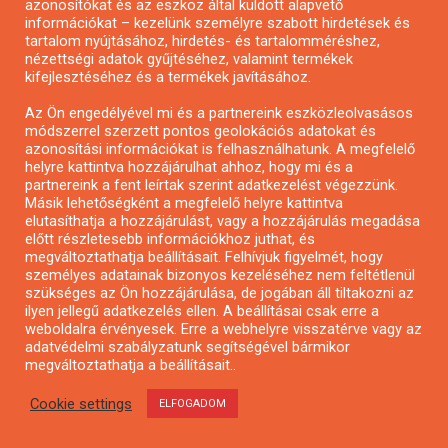
közösségi ellátást,
azonosítókat és az eszköz által küldött alapvető
információkat – kezelünk személyre szabott hirdetések és
alacsonyküszöbű
tartalom nyújtásához, hirdetés- és tartalomméréshez,
szolgáltatást,
nézettségi adatok gyűjtéséhez, valamint termékek
kifejlesztéséhez és a termékek javításához.
jelzőrendszeres házi
segítségnyújtást és
Az Ön engedélyével mi és a partnereink eszközleolvasásos
módszerrel szerzett pontos geolokációs adatokat és
szociális foglalkoztatást
azonosítási információkat is felhasználhatunk. A megfelelő
működtető szolgáltatók
helyre kattintva hozzájárulhat ahhoz, hogy mi és a
partnereink a fent leírtak szerint adatkezelést végezzünk.
tárgyi és személyi
Másik lehetőségként a megfelelő helyre kattintva
feltételeinek fejlesztésére
elutasíthatja a hozzájárulást, vagy a hozzájárulás megadása
előtt részletesebb információkhoz juthat, és
megváltoztathatja beállításait. Felhívjuk figyelmét, hogy
személyes adatainak bizonyos kezeléséhez nem feltétlenül
szükséges az Ön hozzájárulása, de jogában áll tiltakozni az
ilyen jellegű adatkezelés ellen. A beállításai csak erre a
weboldalra érvényesek. Erre a webhelyre visszatérve vagy az
adatvédelmi szabályzatunk segítségével bármikor
megváltoztathatja a beállításait..
Cookie settings
ELFOGADOM