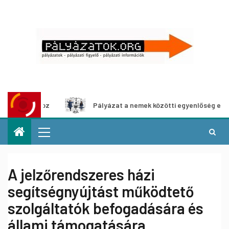
hoz
Pályázat a nemek közötti egyenlőség európai mozgalm
A jelzőrendszeres házi
segítségnyújtást működtető
szolgáltatók befogadására és
állami támogatására