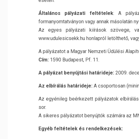
esetén.
Általános pályázati feltételek
: A pályáz
formanyomtatványon vagy annak másolatán nyú
Az egyes pályázati kiírások szövege, v
www.udulesicsekk.hu honlapról letölthető, va
A pályázatot a Magyar Nemzeti Üdülési Alapítvá
Cím:
1590 Budapest, Pf. 11.
A pályázat benyújtási határideje:
2009. dec
Az elbírálás határideje:
A csoportosan (minim
Az egyénileg beérkezett pályázatok elbírálás
sor.
A sikeres pályázatot benyújtók számára az MN
Egyéb feltételek és rendelkezések: