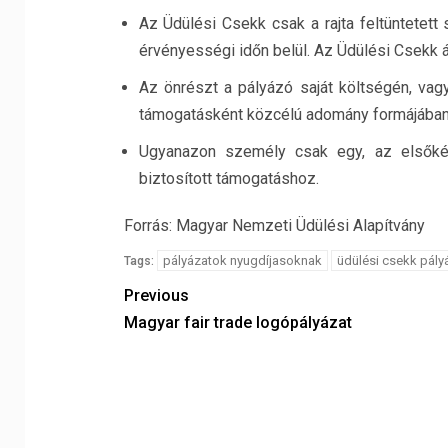
Az Üdülési Csekk csak a rajta feltüntetett
érvényességi időn belül. Az Üdülési Csekk á
Az önrészt a pályázó saját költségén, vagy
támogatásként közcélú adomány formájában 
Ugyanazon személy csak egy, az elsőként 
biztosított támogatáshoz.
Forrás: Magyar Nemzeti Üdülési Alapítvány
pályázatok nyugdíjasoknak
üdülési csekk pály
Tags:
Previous
Magyar fair trade logópályázat