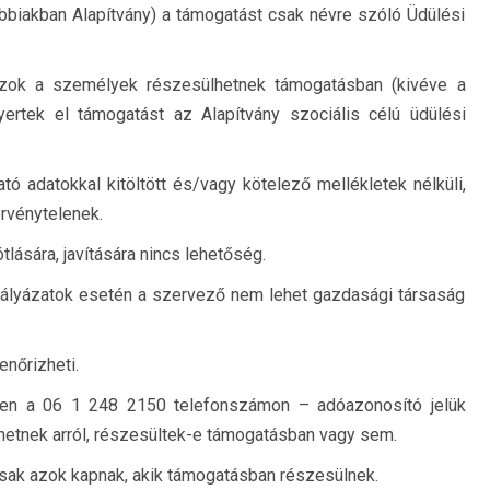
bbiakban Alapítvány) a támogatást csak névre szóló Üdülési
azok a személyek részesülhetnek támogatásban (kivéve a
rtek el támogatást az Alapítvány szociális célú üdülési
ó adatokkal kitöltött és/vagy kötelező mellékletek nélküli,
érvénytelenek.
lására, javítására nincs lehetőség.
pályázatok esetén a szervező nem lehet gazdasági társaság
.
enőrizheti.
tően a 06 1 248 2150 telefonszámon – adóazonosító jelük
lhetnek arról, részesültek-e támogatásban vagy sem.
csak azok kapnak, akik támogatásban részesülnek.