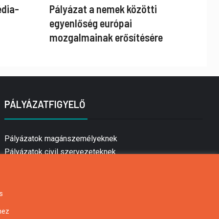
édia-
Pályázat a nemek közötti
egyenlőség európai
mozgalmainak erősítésére
PÁLYÁZATFIGYELŐ
Pályázatok magánszemélyeknek
Pályázatok civil szervezeteknek
Pályázatok vállalkozásoknak
Önkormányzati pályázatok
Mezőgazdasági pályázatok
s
Falusi turizmus pályázatok
hez
Napelem pályázatok