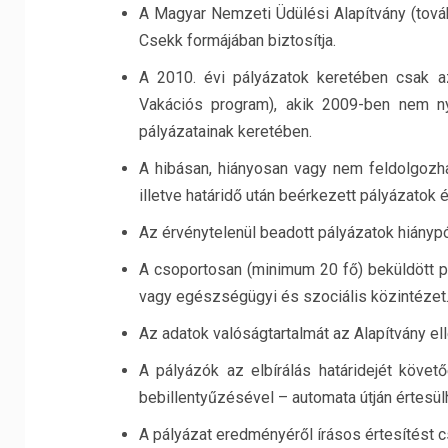
A Magyar Nemzeti Üdülési Alapítvány (tová
Csekk formájában biztosítja.
A 2010. évi pályázatok keretében csak 
Vakációs program), akik 2009-ben nem nye
pályázatainak keretében.
A hibásan, hiányosan vagy nem feldolgozhat
illetve határidő után beérkezett pályázatok 
Az érvénytelenül beadott pályázatok hiánypót
A csoportosan (minimum 20 fő) beküldött 
vagy egészségügyi és szociális közintézet
Az adatok valóságtartalmát az Alapítvány ell
A pályázók az elbírálás határidejét köve
bebillentyűzésével – automata útján értesü
A pályázat eredményéről írásos értesítést 