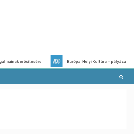
erősítésére
Európai Helyi Kultúra – pályázat helyi kulturá