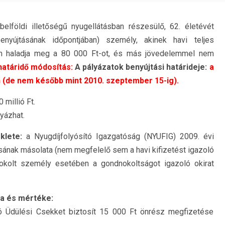
elföldi illetőségű nyugellátásban részesülő, 62. életévét
benyújtásának időpontjában) személy, akinek havi teljes
m haladja meg a 80 000 Ft-ot, és más jövedelemmel nem
határidő módosítás:
A pályázatok benyújtási határideje:
a
 (de nem később mint 2010. szeptember 15-ig).
 millió Ft.
yázhat.
éklete:
a Nyugdíjfolyósító Igazgatóság (NYUFIG) 2009. évi
ásának másolata (nem megfelelő sem a havi kifizetést igazoló
okolt személy esetében a gondnokoltságot igazoló okirat
ja és mértéke:
ló Üdülési Csekket biztosít 15 000 Ft önrész megfizetése