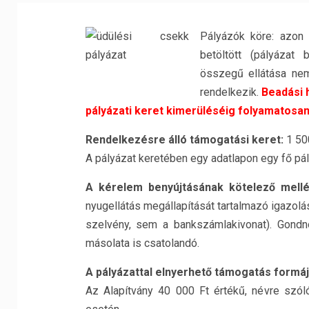
Pályázók köre: azon b
betöltött (pályázat 
összegű ellátása ne
rendelkezik.
Beadási 
pályázati keret kimerüléséig folyamatosan
Rendelkezésre álló támogatási keret:
1 500
A pályázat keretében egy adatlapon egy fő pál
A kérelem benyújtásának kötelező mell
nyugellátás megállapítását tartalmazó igazol
szelvény, sem a bankszámlakivonat). Gondn
másolata is csatolandó.
A pályázattal elnyerhető támogatás formá
Az Alapítvány 40 000 Ft értékű, névre szó