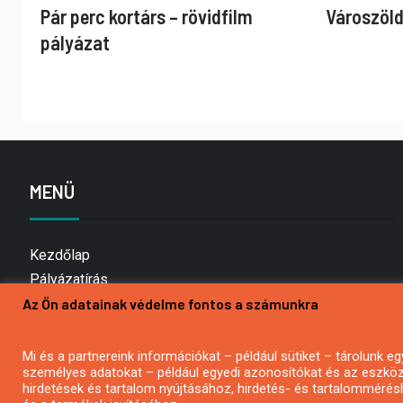
Pár perc kortárs – rövidfilm
Városzöld
pályázat
MENÜ
Kezdőlap
Pályázatírás
Az Ön adatainak védelme fontos a számunkra
Bemutatkozás
Médiaajánlat
Hírlevél feliratkozás
Mi és a partnereink információkat – például sütiket – tárolunk
személyes adatokat – például egyedi azonosítókat és az eszköz 
Impresszum
hirdetések és tartalom nyújtásához, hirdetés- és tartalommérés
Kapcsolat