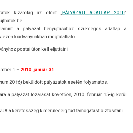
atok kizárólag az előírt „
PÁLYÁZATI ADATLAP 2010
”
jthatók be.
alamint a pályázat benyújtásához szükséges adatlap a
gy ezen kiadványunkban megtalálható.
nyhoz postai úton kell eljuttatni.
ember 1 –
2010. január 31
.
um 20 fő) beküldött pályázatok esetén folyamatos.
ára a pályázat lezárását követően, 2010. február 15-ig kerül
ÜA a keretösszeg kimerüléséig tud támogatást biztosítani.