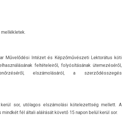
 mellékletek.
yar Művelődési Intézet és Képzőművészeti Lektorátus köti
használásának feltételeiről, folyósításának ütemezéséről,
llenőrzéséről, elszámolásáról, a szerződésszegés
erül sor, utólagos elszámolási kötelezettség mellett. A
indkét fél általi aláírását követő 15 napon belül kerül sor.