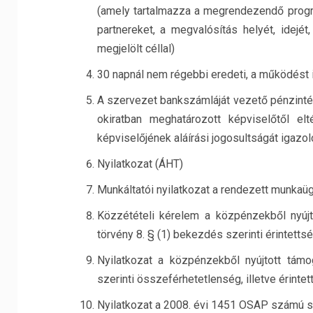
(amely tartalmazza a megrendezendő progra
partnereket, a megvalósítás helyét, idejét
megjelölt céllal)
30 napnál nem régebbi eredeti, a működést i
A szervezet bankszámláját vezető pénzintézet
okiratban meghatározott képviselőtől e
képviselőjének aláírási jogosultságát igazol
Nyilatkozat (ÁHT)
Munkáltatói nyilatkozat a rendezett munkaüg
Közzétételi kérelem a közpénzekből nyújt
törvény 8. § (1) bekezdés szerinti érintetts
Nyilatkozat a közpénzekből nyújtott támo
szerinti összeférhetetlenség, illetve érintet
Nyilatkozat a 2008. évi 1451 OSAP számú sta