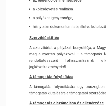
az elérendő cél mérhetősége,
a költségvetés realitása,
a pályázat igényessége,
hiánytalan dokumentumlista, illetve kötelező
Szerződéskötés
A szerződést a pályázat bonyolítója, a Mag
meg a nyertes pályázóval – a támogatás fel
rendeltetésszerű felhasználásának e
jogkövetkezményeiről.
A támogatás folyósítása
A támogatás folyósítására egy összegben k
támogatás kiutalására a támogatási szerződés m
A támogatás elszámolása és ellenőrzése