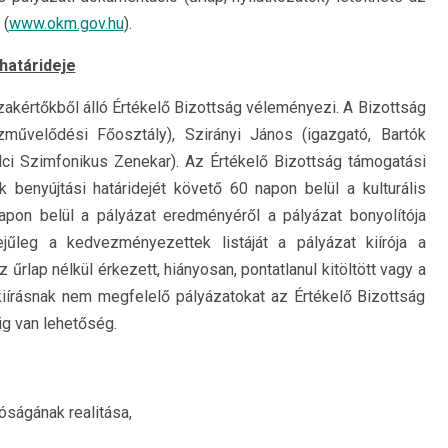
 (
www.okm.gov.hu
).
 határideje
t szakértőkből álló Értékelő Bizottság véleményezi. A Bizottság
zművelődési Főosztály), Szirányi János (igazgató, Bartók
lci Szimfonikus Zenekar). Az Értékelő Bizottság támogatási
k benyújtási határidejét követő 60 napon belül a kulturális
apon belül a pályázat eredményéről a pályázat bonyolítója
ejűleg a kedvezményezettek listáját a pályázat kiírója a
űrlap nélkül érkezett, hiányosan, pontatlanul kitöltött vagy a
i kiírásnak nem megfelelő pályázatokat az Értékelő Bizottság
ig van lehetőség.
ságának realitása,