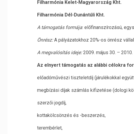
Filharmónia Kelet-Magyarország Kht.
Filharmónia Dél-Dunántúli Kht.
A támogatás formája
: előfinanszírozású, egy
Önrész:
A pályázatokhoz 20%-os önrész válla
A megvalósítás ideje:
2009. május 30. – 2010. á
Az elnyert támogatás az alábbi célokra for
előadóművészi tiszteletdíj (járulékokkal együtt
megbízási díjak számlás kifizetése (dologi kö
szerzői jogdíj,
kottakölcsönzés és -beszerzés,
terembérlet,