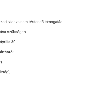
szeri, vissza nem térítendő támogatás
lása szükséges.
prilis 30.
dítható:
),
ltség),