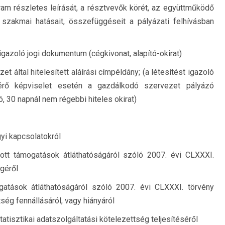
m részletes leírását, a résztvevők körét, az együttműködő
, szakmai hatásait, összefüggéseit a pályázati felhívásban
gazoló jogi dokumentum (cégkivonat, alapító-okirat)
 által hitelesített aláírási címpéldány; (a létesítést igazoló
ltérő képviselet esetén a gazdálkodó szervezet pályázó
ó, 30 napnál nem régebbi hiteles okirat)
yi kapcsolatokról
ott támogatások átláthatóságáról szóló 2007. évi CLXXXI.
égéről
gatások átláthatóságáról szóló 2007. évi CLXXXI. törvény
tség fennállásáról, vagy hiányáról
tisztikai adatszolgáltatási kötelezettség teljesítéséről