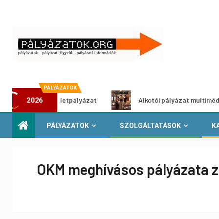
PÁLYÁZATOK
szöldítő ötletpályázat
Alkotói pályázat multimédia-kiállí
2026
PÁLYÁZATOK
SZOLGÁLTATÁSOK
K
OKM meghívásos pályázata z