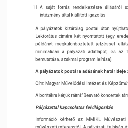
A saját forrás rendelkezésre állásáról
intézmény által kiállított igazolás
A pályázatok kizárólag postai úton nyújt
Lektorátus címére két nyomtatott (egy ered
példányt megkülönböztetett jelzéssel ellá
minimálisan a pályázati adatlapot, és az 
bemutatása, szakmai program leírása).
A pályázatok postára adásának határideje 2
Cím: Magyar Művelődési Intézet és Képzőművé
A borítékra kérjük ráírni:”Beavató koncertek 
Pályázattal kapcsolatos felvilágosítás
Információ kérhető az MMIKL Művészeti P
művészeti referenstől. A pályázati felhívás é