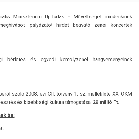
urális Minisztérium Új tudás – Műveltséget mindenkinek
meghívásos pályázatot hirdet beavató zenei koncertek
ági bérletes és egyedi komolyzenei hangversenyeinek
ről szóló 2008. évi CII. törvény 1. sz. melléklete XX. OKM
ejlesztés és kisebbségi kultúra támogatása:
29 millió Ft.
nak be:
t.