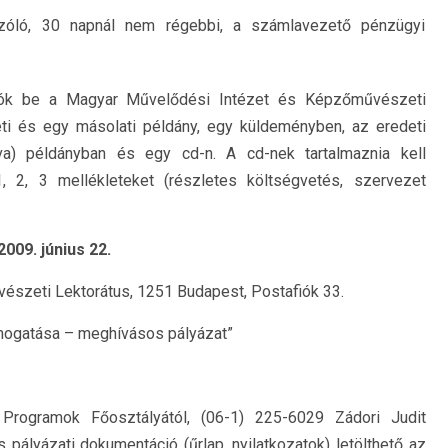
 szóló, 30 napnál nem régebbi, a számlavezető pénzügyi
hatók be a Magyar Művelődési Intézet és Képzőművészeti
eti és egy másolati példány, egy küldeményben, az eredeti
tva) példányban és egy cd-n. A cd-nek tartalmaznia kell
1, 2, 3 mellékleteket (részletes költségvetés, szervezet
009. június 22.
szeti Lektorátus, 1251 Budapest, Postafiók 33.
támogatása – meghívásos pályázat”
rogramok Főosztályától, (06-1) 225-6029 Zádori Judit
s pályázati dokumentáció (űrlap, nyilatkozatok) letölthető az