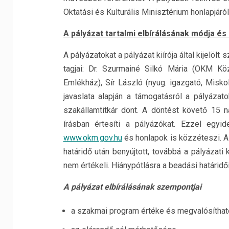
Oktatási és Kulturális Minisztérium honlapjáról
A pályázat tartalmi elbírálásának módja és
A pályázatokat a pályázat kiírója által kijelöl
tagjai: Dr. Szurmainé Silkó Mária (OKM Kö
Emlékház), Sír László (nyug. igazgató, Misko
javaslata alapján a támogatásról a pályázato
szakállamtitkár dönt. A döntést követő 15 n
írásban értesíti a pályázókat. Ezzel egyid
www.okm.gov.hu
és honlapok is közzéteszi. Az 
határidő után benyújtott, továbbá a pályázat
nem értékeli. Hiánypótlásra a beadási határidő
A pályázat elbírálásának szempontjai
a szakmai program értéke és megvalósítható