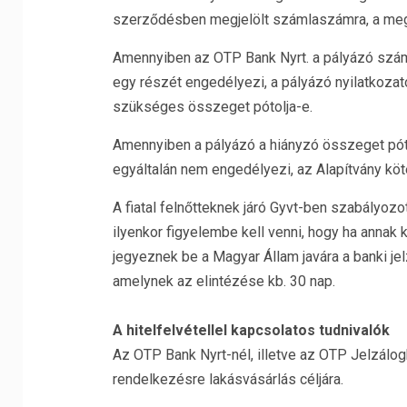
szerződésben megjelölt számlaszámra, a megje
Amennyiben az OTP Bank Nyrt. a pályázó számá
egy részét engedélyezi, a pályázó nyilatkozato
szükséges összeget pótolja-e.
Amennyiben a pályázó a hiányzó összeget póto
egyáltalán nem engedélyezi, az Alapítvány köt
A fiatal felnőtteknek járó Gyvt-ben szabályoz
ilyenkor figyelembe kell venni, hogy ha annak 
jegyeznek be a Magyar Állam javára a banki jel
amelynek az elintézése kb. 30 nap.
A hitelfelvétellel kapcsolatos tudnivalók
Az OTP Bank Nyrt-nél, illetve az OTP Jelzálogb
rendelkezésre lakásvásárlás céljára.