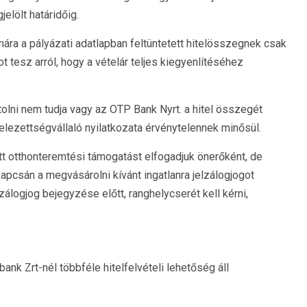
lölt határidőig.
ra a pályázati adatlapban feltüntetett hitelösszegnek csak
t tesz arról, hogy a vételár teljes kiegyenlítéséhez
lni nem tudja vagy az OTP Bank Nyrt. a hitel összegét
elezettségvállaló nyilatkozata érvénytelennek minősül.
ott otthonteremtési támogatást elfogadjuk önerőként, de
kapcsán a megvásárolni kívánt ingatlanra jelzálogjogot
zálogjog bejegyzése előtt, ranghelycserét kell kérni,
ank Zrt-nél többféle hitelfelvételi lehetőség áll