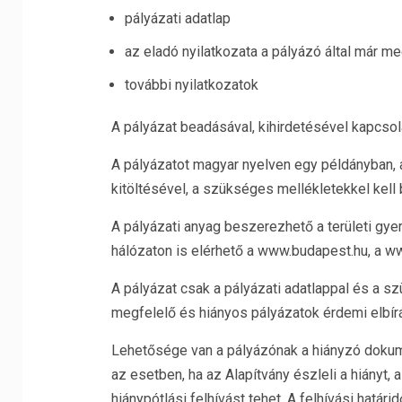
pályázati adatlap
az eladó nyilatkozata a pályázó által már m
további nyilatkozatok
A pályázat beadásával, kihirdetésével kapcsol
A pályázatot magyar nyelven egy példányban, az
kitöltésével, a szükséges mellékletekkel kell 
A pályázati anyag beszerezhető a területi g
hálózaton is elérhető a www.budapest.hu, a w
A pályázat csak a pályázati adatlappal és a 
megfelelő és hiányos pályázatok érdemi elbírál
Lehetősége van a pályázónak a hiányzó dokume
az esetben, ha az Alapítvány észleli a hiányt, 
hiánypótlási felhívást tehet. A felhívási hatá