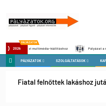
PÁLYÁZATOK
i pályázat multimédia-kiállításhoz
Pályázat a nemek közö
2026
PÁLYÁZATOK
SZOLGÁLTATÁSOK
KA
Fiatal felnőttek lakáshoz j