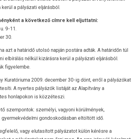
kerül a pályázati eljárásból.
ényként a következő címre kell eljuttatni:
. 9-11.
er 30.
a azt a határidő utolsó napján postára adták. A határidőn túl
 elbírálás nélkül kizárásra kerül a pályázati eljárásból.
ük figyelembe.
y Kuratóriuma 2009. december 30-ig dönt, erről a pályázókat
esíti. A nyertes pályázók listáját az Alapítvány a
es honlapokon is közzéteszi.
ető szempontok: személyi, vagyoni körülmények,
t, gyermekvédelmi gondoskodásban eltöltött idő.
gfelelő, vagy elutasított pályázatot külön kérésre a