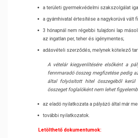
a területi gyermekvédelmi szakszolgálat i
a gyámhivatal értesítése a nagykorúvá vált fi
3 hónapnál nem régebbi tulajdoni lap másola
az ingatlan per, teher és igénymentes;
adásvételi szerződés, melynek kötelező tart
A vételár kiegyenlítésére elsőként a pál
fennmaradó összeg megfizetése pedig az A
által folyósított hitel összegéből kerül
összeget foglalóként nem lehet figyelembe
az eladó nyilatkozata a pályázó által már m
további nyilatkozatok.
Letölthető dokumentumok: