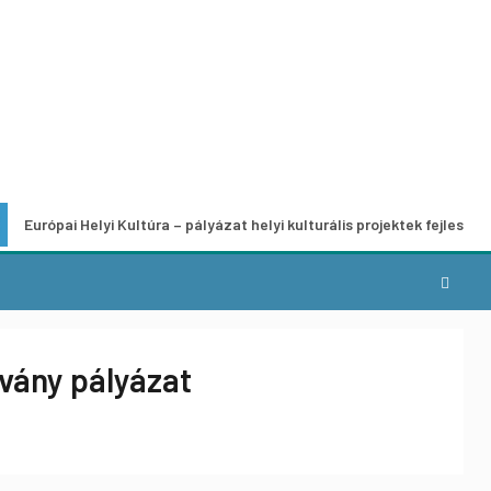
Helyi Kultúra – pályázat helyi kulturális projektek fejlesztésére
vány pályázat