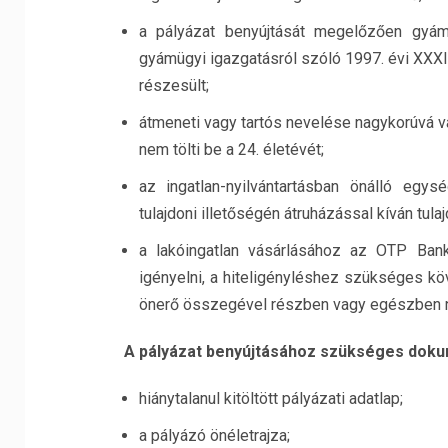
a pályázat benyújtását megelőzően gyám
gyámügyi igazgatásról szóló 1997. évi XXXI
részesült;
átmeneti vagy tartós nevelése nagykorúvá 
nem tölti be a 24. életévét;
az ingatlan-nyilvántartásban önálló egys
tulajdoni illetőségén átruházással kíván tula
a lakóingatlan vásárlásához az OTP Bank
igényelni, a hiteligényléshez szükséges k
önerő összegével részben vagy egészben n
A pályázat benyújtásához szükséges do
hiánytalanul kitöltött pályázati adatlap;
a pályázó önéletrajza;