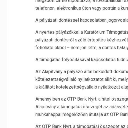
megadott címre elpostázza, a továbbiakban ez
telefonon, elektronikus úton vagy postán a kur
A pályázati döntéssel kapcsolatban jogorvosla
A nyertes pályázókkal a Kuratórium Támogatá
pályázati döntésről szóló értesítés kézhezvét
felróható okból – nem jön létre, a döntés hatály
A támogatás folyósításával kapcsolatos tudni
Az Alapítvány a pályázó által beküldött doku
kötelezettségvállaló nyilatkozatot állít ki, me
a kiállított kötelezettségvállaló nyilatkozat ala
Amennyiben az OTP Bank Nyrt. a hitel összegét e
Alapítvány a támogatás összegét az adásvételi
munkanappal megelőzően átutalja az OTP Bank
Az OTP Bank Nyrt. a támogatási összeget az en