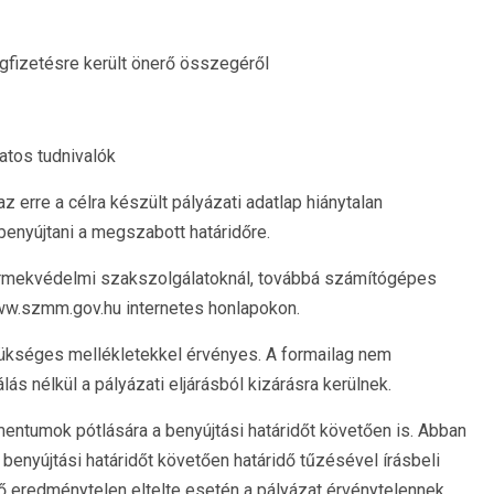
egfizetésre került önerő összegéről
atos tudnivalók
 erre a célra készült pályázati adatlap hiánytalan
benyújtani a megszabott határidőre.
yermekvédelmi szakszolgálatoknál, továbbá számítógépes
ww.szmm.gov.hu internetes honlapokon.
szükséges mellékletekkel érvényes. A formailag nem
ás nélkül a pályázati eljárásból kizárásra kerülnek.
ntumok pótlására a benyújtási határidőt követően is. Abban
a benyújtási határidőt követően határidő tűzésével írásbeli
ridő eredménytelen eltelte esetén a pályázat érvénytelennek