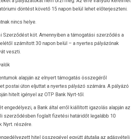
eket a pályázatokat nem őrzi meg. Az erre irányuló kérelmet
atóriumi döntést követő 15 napon belül lehet előterjeszteni.
tnak nincs helye.
si Szerződést köt. Amennyiben a támogatási szerződés a
elétől számított 30 napon belül – a nyertes pályázónak
át veszti.
valók
mentumok alapján az elnyert támogatás összegéről
lyet postai úton eljuttat a nyertes pályázó számára. A pályázó
pján hitelt igényel az OTP Bank Nyrt-től.
ngedélyezi, a Bank által erről kiállított igazolás alapján az
 szerződésben foglalt fizetési határidőt legalább 10
 Nyrt. részére.
gedélyezett hitel összegével együtt átutalja az adásvételi