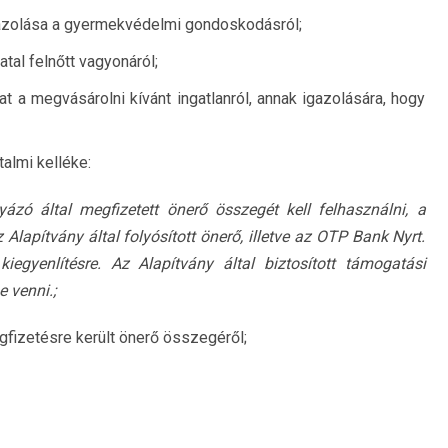
gazolása a gyermekvédelmi gondoskodásról;
atal felnőtt vagyonáról;
t a megvásárolni kívánt ingatlanról, annak igazolására, hogy
almi kelléke:
yázó által megfizetett önerő összegét kell felhasználni, a
lapítvány által folyósított önerő, illetve az OTP Bank Nyrt.
 kiegyenlítésre. Az Alapítvány által biztosított támogatási
 venni.;
egfizetésre került önerő összegéről;