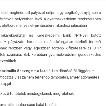
 által meghirdetett pályázat célja, hogy segítséget nyújtson a
hátrányos helyzetben lévő, a gyermekvédelem rendszerében
ok életkörülményeinek javításában, lakáshoz jutásában.
karékpénztár és Kereskedelmi Bank Nyrt-vel kötött
– pályázatot hirdet az első lakóingatlan hitelből történő
nek részben vagy egészben történő kifizetésére az OTP
lnőttek számára, akik korábban gyermekvédelmi gondoskodás
szesültek.
maximális összege
– a Kuratórium döntésétől függően –
támogatás vissza nem térítendő támogatás, amely adómentes
alapját.
tkező feltételek mindegyikének megfelelnek:
ar állampolgárságú fiatal felnőtt;