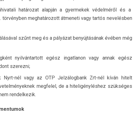
hivatali határozat alapján a gyermekek védelméről és a
. törvényben meghatározott átmeneti vagy tartós nevelésben
válásával szűnt meg és a pályázat benyújtásának évében még
égként nyilvántartott egész ingatlanon vagy annak egész
jdont szerezni;
 Nyrt-nél vagy az OTP Jelzálogbank Zrt-nél kíván hitelt
övetelményeknek megfelel, de a hiteligényléshez szükséges
em rendelkezik.
kumentumok