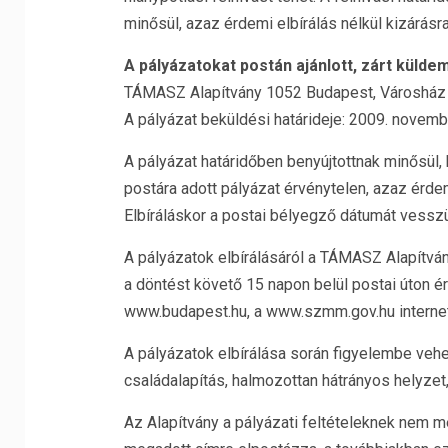
minősül, azaz érdemi elbírálás nélkül kizárásra 
A pályázatokat postán ajánlott, zárt küldem
TÁMASZ Alapítvány 1052 Budapest, Városház u
A pályázat beküldési határideje: 2009. novemb
A pályázat határidőben benyújtottnak minősül, h
postára adott pályázat érvénytelen, azaz érdemi
Elbíráláskor a postai bélyegző dátumát vessz
A pályázatok elbírálásáról a TÁMASZ Alapítván
a döntést követő 15 napon belül postai úton ért
www.budapest.hu, a www.szmm.gov.hu internet
A pályázatok elbírálása során figyelembe veh
családalapítás, halmozottan hátrányos helyze
Az Alapítvány a pályázati feltételeknek nem me