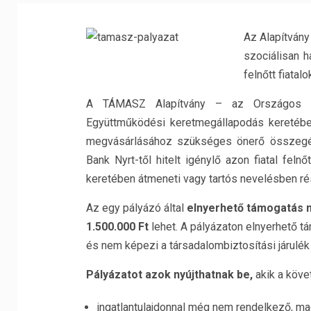
Az Alapítvány
szociálisan 
felnőtt fiatal
A TÁMASZ Alapítvány – az Országos Ta
Együttműködési keretmegállapodás keretében 
megvásárlásához szükséges önerő összegé
Bank Nyrt-től hitelt igénylő azon fiatal fe
keretében átmeneti vagy tartós nevelésben ré
Az egy pályázó által
elnyerhető támogatás 
1.500.000 Ft
lehet. A pályázaton elnyerhető 
és nem képezi a társadalombiztosítási járulék 
Pályázatot azok nyújthatnak be,
akik a köve
ingatlantulajdonnal még nem rendelkező, magy