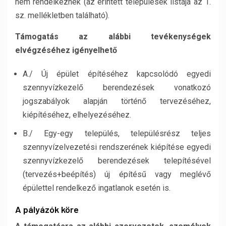
nem rendelkeznek (az érintett települések listája az 1.
sz. mellékletben található).
Támogatás az alábbi tevékenységek
elvégzéséhez igényelhető
A./ Új épület építéséhez kapcsolódó egyedi
szennyvízkezelő berendezések vonatkozó
jogszabályok alapján történő tervezéséhez,
kiépítéséhez, elhelyezéséhez.
B./ Egy-egy település, településrész teljes
szennyvízelvezetési rendszerének kiépítése egyedi
szennyvízkezelő berendezések telepítésével
(tervezés+beépítés) új építésű vagy meglévő
épülettel rendelkező ingatlanok esetén is.
A pályázók köre