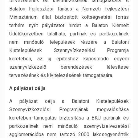
tervezésének és kivitelezésének támogatására. A
Balaton Fejlesztési Tanács a Nemzeti Fejlesztési
Minisztérium által biztosított költségvetési forrás
terhére nyílt pályázatot hirdet a Balaton Kiemelt
Üdülőkörzetben található, partinak és partközelinek
nem minősülő települések részére a Balatoni
Kistelepülések Szennyvízkezelési Programja
keretében, az új építéshez kapcsolódó egyedi
szennyvízkezelő berendezések létesítése
tervezésének és kivitelezésének támogatására.
A pályázat
célja
A pályázat célja a Balatoni Kistelepülések
Szennyvízkezelési Programjának megvalósítása
keretében támogatás biztosítása a BKÜ partinak és
partközelinek nem minősülő, szennyvízelvezetési
agglomerációba nem tartozó 2000 lakosegyenérték