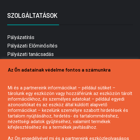
SZOLGÁLTATÁSOK
Pályázatírás
Pályázati Előminősítés
Pályázati tanácsadás
Pályázatírás vállalkozásoknak
Az Ön adatainak védelme fontos a számunkra
Mezőgazdasági pályázatírás
Pályázatírás magánszemélyeknek
Mi és a partnereink információkat – például sütiket –
Pályázatírás civil szervezeteknek
tárolunk egy eszközön vagy hozzáférünk az eszközön tárolt
Pályázatírás önkormányzatoknak
információkhoz, és személyes adatokat – például egyedi
azonosítókat és az eszköz által küldött alapvető
Pályázatfigyelés
információkat – kezelünk személyre szabott hirdetések és
Specifikus pályázatfigyelés vagy hírlevél
tartalom nyújtásához, hirdetés- és tartalomméréshez,
nézettségi adatok gyűjtéséhez, valamint termékek
kifejlesztéséhez és a termékek javításához.
PÁLYÁZATFIGYELŐ
Az Ön engedélyével mi és a partnereink eszközleolvasásos