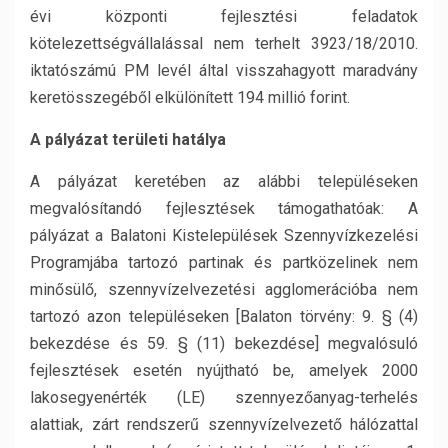
évi központi fejlesztési feladatok
kötelezettségvállalással nem terhelt 3923/18/2010.
iktatószámú PM levél által visszahagyott maradvány
keretösszegéből elkülönített 194 millió forint.
A pályázat területi hatálya
A pályázat keretében az alábbi településeken
megvalósítandó fejlesztések támogathatóak: A
pályázat a Balatoni Kistelepülések Szennyvízkezelési
Programjába tartozó partinak és partközelinek nem
minősülő, szennyvízelvezetési agglomerációba nem
tartozó azon településeken [Balaton törvény: 9. § (4)
bekezdése és 59. § (11) bekezdése] megvalósuló
fejlesztések esetén nyújtható be, amelyek 2000
lakosegyenérték (LE) szennyezőanyag-terhelés
alattiak, zárt rendszerű szennyvízelvezető hálózattal