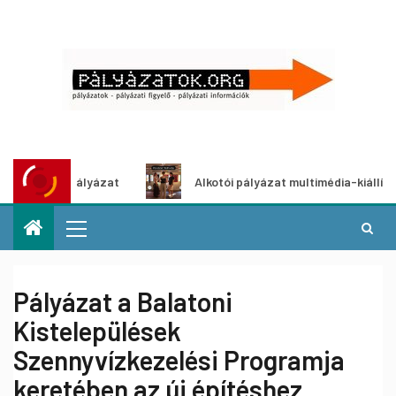
letpályázat
Alkotói pályázat multimédia-kiállításhoz
Pályázat a Balatoni
Kistelepülések
Szennyvízkezelési Programja
keretében az új építéshez