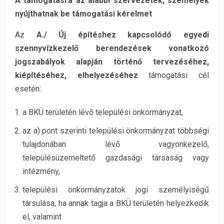
A támogatásra az alábbi szervezetek, személyek
nyújthatnak be támogatási kérelmet
Az
A./ Új építéshez kapcsolódó egyedi
szennyvízkezelő berendezések
vonatkozó
jogszabályok alapján történő tervezéséhez,
kiépítéséhez, elhelyezéséhez
támogatási cél
esetén:
a BKÜ területén lévő települési önkormányzat,
az a) pont szerinti települési önkormányzat többségi
tulajdonában lévő vagyonkezelő,
településüzemeltető gazdasági társaság vagy
intézmény,
települési önkormányzatok jogi személyiségű
társulása, ha annak tagja a BKÜ területén helyezkedik
el, valamint