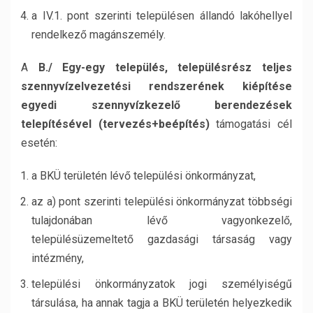
a IV.1. pont szerinti településen állandó lakóhellyel
rendelkező magánszemély.
A
B./ Egy-egy település, településrész teljes
szennyvízelvezetési rendszerének kiépítése
egyedi szennyvízkezelő berendezések
telepítésével (tervezés+beépítés)
támogatási cél
esetén:
a BKÜ területén lévő települési önkormányzat,
az a) pont szerinti települési önkormányzat többségi
tulajdonában lévő vagyonkezelő,
településüzemeltető gazdasági társaság vagy
intézmény,
települési önkormányzatok jogi személyiségű
társulása, ha annak tagja a BKÜ területén helyezkedik