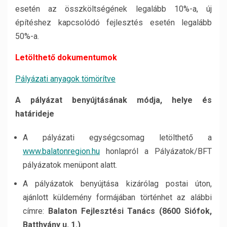
esetén az összköltségének legalább 10%-a, új
építéshez kapcsolódó fejlesztés esetén legalább
50%-a.
Letölthető dokumentumok
Pályázati anyagok tömörítve
A pályázat benyújtásának módja, helye és
határideje
A pályázati egységcsomag letölthető a
www.balatonregion.hu
honlapról a Pályázatok/BFT
pályázatok menüpont alatt.
A pályázatok benyújtása kizárólag postai úton,
ajánlott küldemény formájában történhet az alábbi
címre:
Balaton Fejlesztési Tanács (8600 Siófok,
Batthyány u. 1.)