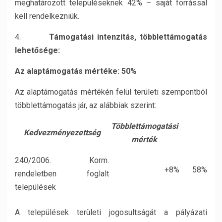
meghatározott településeknek 42% – saját forrással
kell rendelkezniük.
4.
Támogatási intenzitás, többlettámogatás
lehetősége:
Az alaptámogatás mértéke: 50%
Az alaptámogatás mértékén felül területi szempontból
többlettámogatás jár, az alábbiak szerint:
Többlettámogatási
Kedvezményezettség
mérték
240/2006. Korm.
+8%
58%
rendeletben foglalt
települések
A települések területi jogosultságát a pályázati