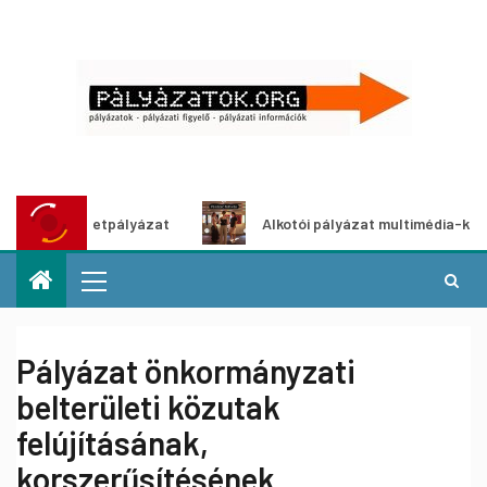
tletpályázat
Alkotói pályázat multimédia-kiállításhoz
Pályázat önkormányzati
belterületi közutak
felújításának,
korszerűsítésének