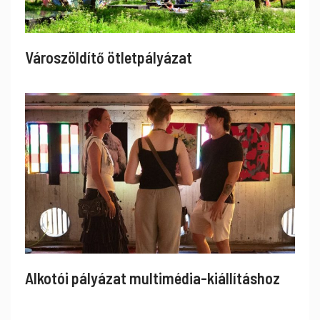
Városzöldítő ötletpályázat
Alkotói pályázat multimédia-kiállításhoz