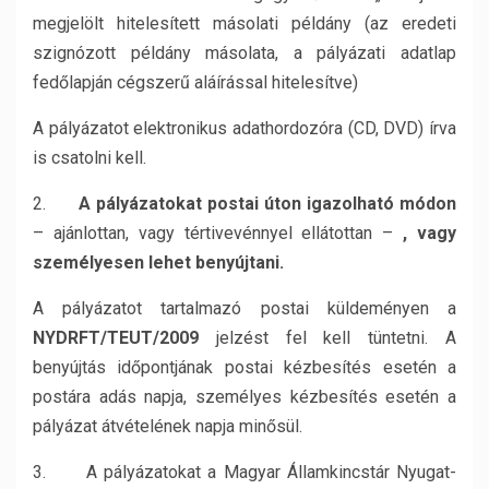
megjelölt hitelesített másolati példány (az eredeti
szignózott példány másolata, a pályázati adatlap
fedőlapján cégszerű aláírással hitelesítve)
A pályázatot elektronikus adathordozóra (CD, DVD) írva
is csatolni kell.
2.
A pályázatokat postai úton igazolható módon
– ajánlottan, vagy tértivevénnyel ellátottan –
, vagy
személyesen lehet benyújtani.
A pályázatot tartalmazó postai küldeményen a
NYDRFT/TEUT/2009
jelzést fel kell tüntetni. A
benyújtás időpontjának postai kézbesítés esetén a
postára adás napja, személyes kézbesítés esetén a
pályázat átvételének napja minősül.
3. A pályázatokat a Magyar Államkincstár Nyugat-