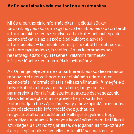
Az Ön adatainak védelme fontos a számunkra
Mezőgazdasági pályázatírás
Pályázatírás magánszemélyeknek
Mi és a partnereink információkat – például sütiket –
Pályázatírás civil szervezeteknek
tárolunk egy eszközön vagy hozzáférünk az eszközön tárolt
Pályázatírás önkormányzatoknak
információkhoz, és személyes adatokat – például egyedi
azonosítókat és az eszköz által küldött alapvető
Pályázatfigyelés
információkat – kezelünk személyre szabott hirdetések és
Specifikus pályázatfigyelés vagy hírlevél
tartalom nyújtásához, hirdetés- és tartalomméréshez,
nézettségi adatok gyűjtéséhez, valamint termékek
kifejlesztéséhez és a termékek javításához.
PÁLYÁZATFIGYELŐ
Az Ön engedélyével mi és a partnereink eszközleolvasásos
módszerrel szerzett pontos geolokációs adatokat és
azonosítási információkat is felhasználhatunk. A megfelelő
helyre kattintva hozzájárulhat ahhoz, hogy mi és a
Pályázatok magánszemélyeknek
partnereink a fent leírtak szerint adatkezelést végezzünk.
Pályázatok civil szervezeteknek
Másik lehetőségként a megfelelő helyre kattintva
elutasíthatja a hozzájárulást, vagy a hozzájárulás megadása
Pályázatok vállalkozásoknak
előtt részletesebb információkhoz juthat, és
Önkormányzati pályázatok
megváltoztathatja beállításait. Felhívjuk figyelmét, hogy
személyes adatainak bizonyos kezeléséhez nem feltétlenül
Mezőgazdasági pályázatok
szükséges az Ön hozzájárulása, de jogában áll tiltakozni az
Falusi turizmus pályázatok
ilyen jellegű adatkezelés ellen. A beállításai csak erre a