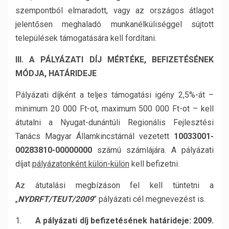
szempontból elmaradott, vagy az országos átlagot
jelentősen meghaladó munkanélküliséggel sújtott
települések támogatására kell fordítani.
III. A PÁLYÁZATI DÍJ MÉRTÉKE, BEFIZETÉSÉNEK
MÓDJA, HATÁRIDEJE
Pályázati díjként a teljes támogatási igény 2,5%-át –
minimum 20 000 Ft-ot, maximum 500 000 Ft-ot – kell
átutalni a Nyugat-dunántúli Regionális Fejlesztési
Tanács Magyar Államkincstárnál vezetett
10033001-
00283810-00000000
számú számlájára. A pályázati
díjat
pályázatonként külön-külön
kell befizetni.
Az átutalási megbízáson fel kell tüntetni a
„
NYDRFT/TEUT/2009
” pályázati cél megnevezést is.
1.
A pályázati díj befizetésének határideje: 2009.