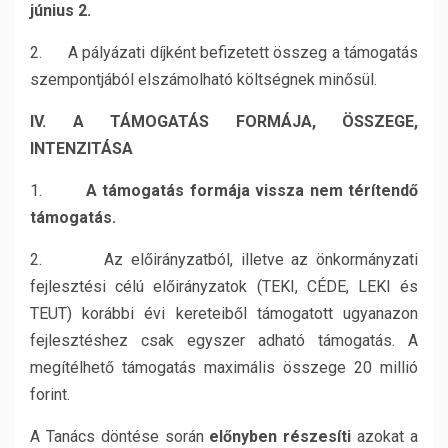
június 2.
2. A pályázati díjként befizetett összeg a támogatás
szempontjából elszámolható költségnek minősül.
IV. A TÁMOGATÁS FORMÁJA, ÖSSZEGE,
INTENZITÁSA
1.
A támogatás formája vissza nem térítendő
támogatás.
2. Az előirányzatból, illetve az önkormányzati
fejlesztési célú előirányzatok (TEKI, CÉDE, LEKI és
TEUT) korábbi évi kereteiből támogatott ugyanazon
fejlesztéshez csak egyszer adható támogatás. A
megítélhető támogatás maximális összege 20 millió
forint.
A Tanács döntése során
előnyben részesíti
azokat a