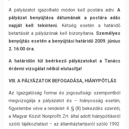
A pályázatot igazolható módon kell postára adni.
A
pályázat benyújtása dátumának a postára adás
napját kell tekinteni.
Kétség esetén a határidő
betartását a pályázónak kell bizonyítania.
Személyes
benyújtás esetén a benyújtási határidő 2009. június
2. 16:00 óra.
A határidőn túl beérkező pályázatokat a Tanács
érdemi vizsgálat nélkül elutasítja!
VIII. A PÁLYÁZATOK BEFOGADÁSA, HIÁNYPÓTLÁS
Az Igazgatóság formai és jogosultsági szempontból
megvizsgálja a pályázatot és – hiányosság esetén,
figyelembe véve a rendelet 4. § (8) bekezdés szerinti,
a Magyar Közút Nonprofit Zrt. által adott hiánypótlásról
szóló tájékoztatást – az államháztartásról szóló 1992.