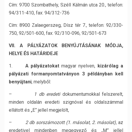
Cím: 9700 Szombathely, Széll Kálmán utca 20., telefon:
94/311-410, fax: 94/312-736
Cím: 8900 Zalaegerszeg, Dísz tér 7., telefon: 92/330-
750, 92/501-600, fax: 92/310-096, 92/501-673
VII. A PÁLYÁZATOK BENYÚJTÁSÁNAK MÓDJA,
HELYE ÉS HATÁRIDEJE
1.
A pályázatokat
magyar nyelven,
kizárólag a
pályázati formanyomtatványon 3 példányban kell
benyújtani
, melyből:
–
1 db eredeti
dokumentumokkal felszerelt,
minden oldalán eredeti szignóval és oldalszámmal
ellátott és „E” jellel megjelölt,
–
2 db sorszámozott (1. másolat, 2. másolat),
az
eredetivel mindenben megegyező és „M” jellel