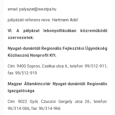
email: palyazat@westpa.hu
pályázati referens neve: Hartmann Adél
VI. A pályázat lebonyolításában közreműködő
szervezetek:
Nyugat-dunántúli Regionális Fejlesztési Ügynökség
Közhasznú Nonprofit Kft.
Cím: 9400 Sopron, Csatkai utca 6., telefon: 99/512-911,
fax: 99/512-919
Magyar Államkincstár
Nyugat-dunántúli Regionális
Igazgatósága
Cím: 9022 Győr, Czuczor Gergely utca 26., telefon:
96/314-066, fax: 96/314-966