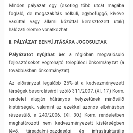
Minden pályázat egy (esetleg több utcát magába
foglaló, de megszakítás nélküli, egybefüggő, kivéve
vasúttal vagy állami közúttal keresztezett utak)
hálózati elemre vonatkozhat.
II. PÁLYÁZAT BENYÚJTÁSÁRA JOGOSULTAK
Pályázatot nyújthat be
: a régióban megvalósuló
fejlesztéseket végrehajtó települési önkormányzat (a
továbbiakban: önkormányzat).
Az előirányzat legalább 25%-át a kedvezményezett
térségek besorolásáról szóló 311/2007. (XI. 17.) Korm.
rendelet alapján hátrányos helyzetűnek minősülő
kistérségek, valamint az ezekkel azonos elbánásban
részesülő, a 240/2006. (XI. 30.) Korm. rendeletben
meghatározott nem kedvezményezett kistérségben
lévő, társadalmi-gazdasági és infrastrukturális