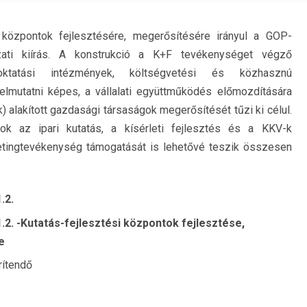
i központok fejlesztésére, megerősítésére irányul a GOP-
ázati kiírás. A konstrukció a K+F tevékenységet végző
őoktatási intézmények, költségvetési és közhasznú
elmutatni képes, a vállalati együttműködés előmozdítására
) alakított gazdasági társaságok megerősítését tűzi ki célul.
tok az ipari kutatás, a kísérleti fejlesztés és a KKV-k
etingtevékenység támogatását is lehetővé teszik összesen
.2.
2. -Kutatás-fejlesztési központok fejlesztése,
e
rítendő