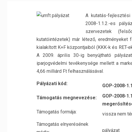
A kutatás-fejlesztés
2008-1.1.2.-es pály
szervezetek (fels
kutatóintézetek) már létező, eredményeket f
kialakított K+F központjaiból (KKK-k és RET-ek
A 2009. április 30-ig benyújtható pályáza
iparjogvédelmi tevékenysége mellett a mark
4,66 milliárd Ft felhasználásával.
Pályázati kód:
GOP-2008-1.1
GOP-2008-1.1.
Támogatás megnevezése:
megerősítés
Támogatás formája:
vissza nem té
Támogatás elnyerésének
pályázat