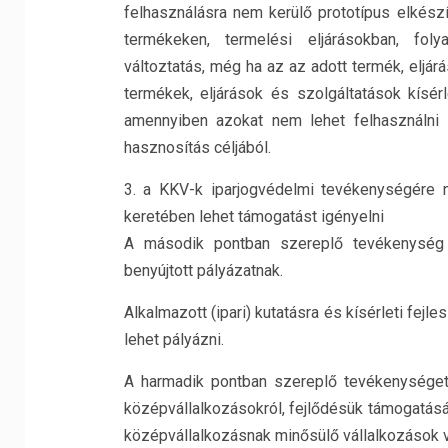
felhasználásra nem kerülő prototípus elkészí
termékeken, termelési eljárásokban, foly
változtatás, még ha az az adott termék, eljár
termékek, eljárások és szolgáltatások kísér
amennyiben azokat nem lehet felhasználni 
hasznosítás céljából.
3. a KKV-k iparjogvédelmi tevékenységére 
keretében lehet támogatást igényelni
A második pontban szereplő tevékenység (
benyújtott pályázatnak.
Alkalmazott (ipari) kutatásra és kísérleti fe
lehet pályázni.
A harmadik pontban szereplő tevékenységet
középvállalkozásokról, fejlődésük támogatásáró
középvállalkozásnak minősülő vállalkozások v