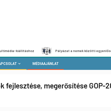
állításhoz
Pályázat a nemek közötti egyenlőség európai 
APCSOLAT
MÉDIAAJÁNLAT
k fejlesztése, megerősítése GOP-20