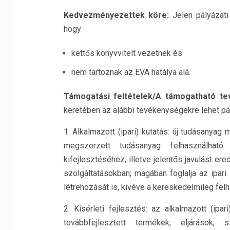
Kedvezményezettek köre:
Jelen pályázati
hogy
kettős könyvvitelt vezetnek és
nem tartoznak az EVA hatálya alá.
Támogatási feltételek/A támogatható t
keretében az alábbi tevékenységekre lehet pá
1. Alkalmazott (ipari) kutatás: új tudásanyag
megszerzett tudásanyag felhasználható
kifejlesztéséhez, illetve jelentős javulást 
szolgáltatásokban; magában foglalja az ipa
létrehozását is, kivéve a kereskedelmileg fel
2. Kísérleti fejlesztés: az alkalmazott (ip
továbbfejlesztett termékek, eljárások, 