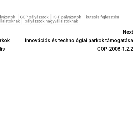
lyázatok
GOP pályázatok
K+F pályázatok
kutatás fejlesztési
llalatoknak
pályázatok nagyvállalatoknak
Next
arkok
Innovációs és technológiai parkok támogatása
lis
GOP-2008-1.2.2