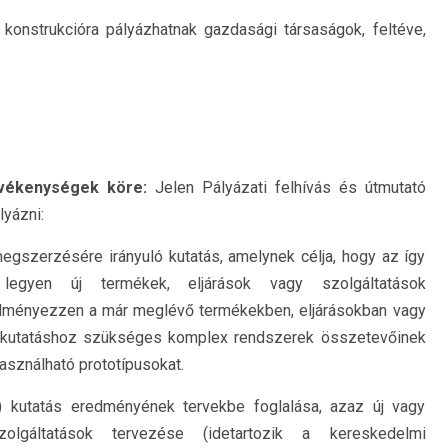
 konstrukcióra pályázhatnak gazdasági társaságok, feltéve,
evékenységek köre:
Jelen Pályázati felhívás és útmutató
lyázni:
 megszerzésére irányuló kutatás, amelynek célja, hogy az így
 legyen új termékek, eljárások vagy szolgáltatások
eredményezzen a már meglévő termékekben, eljárásokban vagy
ri kutatáshoz szükséges komplex rendszerek összetevőinek
használható prototípusokat.
ari) kutatás eredményének tervekbe foglalása, azaz új vagy
szolgáltatások tervezése (idetartozik a kereskedelmi