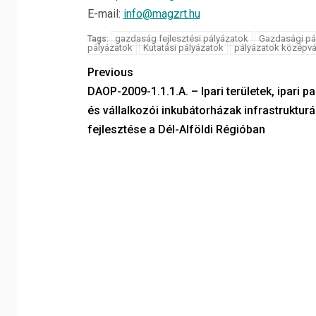
E-mail:
info@magzrt.hu
gazdaság fejlesztési pályázatok
Gazdasági pá
Tags:
pályázatok
Kutatási pályázatok
pályázatok középvá
Previous
DAOP-2009-1.1.1.A. – Ipari területek, ipari p
és vállalkozói inkubátorházak infrastrukturá
fejlesztése a Dél-Alföldi Régióban