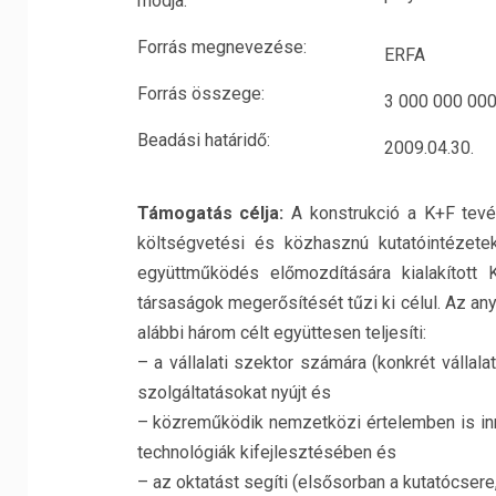
módja:
Forrás megnevezése:
ERFA
Forrás összege:
3 000 000 000
Beadási határidő:
2009.04.30.
Támogatás célja:
A konstrukció a K+F tevé
költségvetési és közhasznú kutatóintézetek
együttműködés előmozdítására kialakított 
társaságok megerősítését tűzi ki célul. Az a
alábbi három célt együttesen teljesíti:
– a vállalati szektor számára (konkrét válla
szolgáltatásokat nyújt és
– közreműködik nemzetközi értelemben is inno
technológiák kifejlesztésében és
– az oktatást segíti (elsősorban a kutatócser