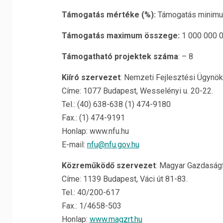
Támogatás mértéke (%):
Támogatás minimu
Támogatás maximum összege:
1 000 000 0
Támogatható projektek száma
: – 8
Kiíró szervezet
: Nemzeti Fejlesztési Ügynö
Címe: 1077 Budapest, Wesselényi u. 20-22.
Tel.: (40) 638-638 (1) 474-9180
Fax.: (1) 474-9191
Honlap: www.nfu.hu
E-mail:
nfu@nfu.gov.hu
Közreműködő szervezet
: Magyar Gazdaságf
Címe: 1139 Budapest, Váci út 81-83.
Tel.: 40/200-617
Fax.: 1/4658-503
Honlap:
www.magzrt.hu