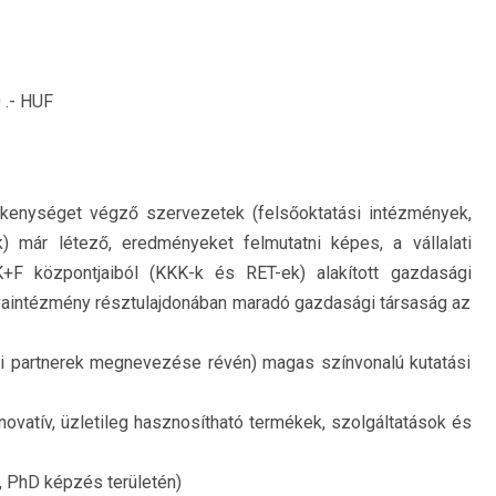
 .- HUF
kenységet végző szervezetek (felsőoktatási intézmények,
) már létező, eredményeket felmutatni képes, a vállalati
K+F központjaiból (KKK-k és RET-ek) alakított gazdasági
nyaintézmény résztulajdonában maradó gazdasági társaság az
lati partnerek megnevezése révén) magas színvonalú kutatási
vatív, üzletileg hasznosítható termékek, szolgáltatások és
e, PhD képzés területén)