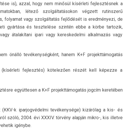
tése is), azzal, hogy nem minősül kísérleti fejlesztésnek a
amatokban, létező szolgáltatásokon végzett rutinszerű
ás, folyamat vagy szolgáltatás fejlődését is eredményezi, de
leti gyártása és tesztelése szintén ebbe a körbe tartozik,
vagy átalakítani ipari vagy kereskedelmi alkalmazás vagy
nem önálló tevékenységként, hanem K+F projekttámogatás
kísérleti fejlesztés) kötelezően részét kell képezze a
jlesztésre együttesen a K+F projekttámogatás jogcím keretében
 (KKV-k iparjogvédelmi tevékenysége) kizárólag a kis- és
l szóló, 2004. évi XXXIV. törvény alapján mikro-, kis illetve
ehetik igénybe.